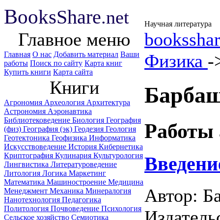
B
ooks
Share
.net
Научная литература
Главное меню
booksshar
Главная
О нас
Добавить материал
Ваши
Физика
-
работы
Поиск по сайту
Карта книг
Купить книги
Карта сайта
Книги
Барбаш
Агрономия
Археология
Архитектура
Астрономия
Аэронавтика
Библиотековедение
Биология
География
Работы 
(физ)
География (эк)
Геодезия
Геология
Геотектоника
Геофизика
Информатика
Искусствоведение
История
Кибернетика
Криптография
Кулинария
Культурология
Введени
Лингвистика
Литературоведение
Литология
Логика
Маркетинг
Математика
Машиностроение
Медицина
Автор: Б
Менеджмент
Механика
Минералогия
Нанотехнология
Педагогика
Политология
Почвоведение
Психология
Издатель
Сельское хозяйство
Семиотика