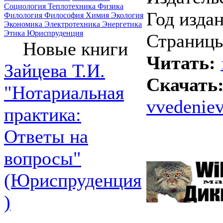
Социология
Теплотехника
Физика
Год издан
Филология
Философия
Химия
Экология
Экономика
Электротехника
Энергетика
Этика
Юриспруденция
Страницы
Новые книги
Читать:
Зайцева Т.И.
Скачать
"Нотариальная
vvedeniev
практика:
Ответы на
вопросы"
(Юриспруденция
)