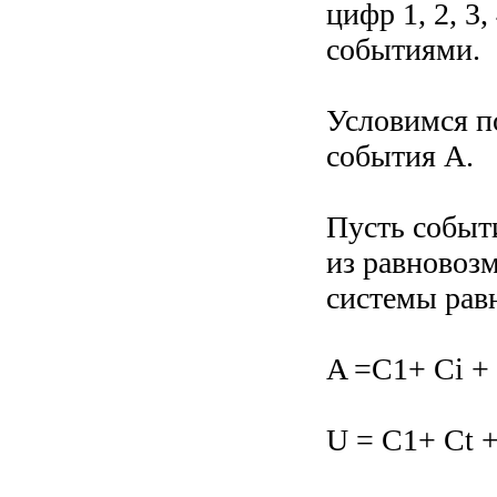
цифр 1, 2, 3
событиями.
Условимся по
события А.
Пусть событ
из равновоз
системы рав
A =C1+ Ci + 
U = C1+ Ct + 