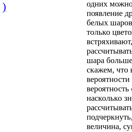
одних можно
)
появление д
белых шаров
только цвето
встряхивают
рассчитывать
шара больше
скажем, что
вероятности
вероятность
насколько з
рассчитыват
подчеркнуть,
величина, с