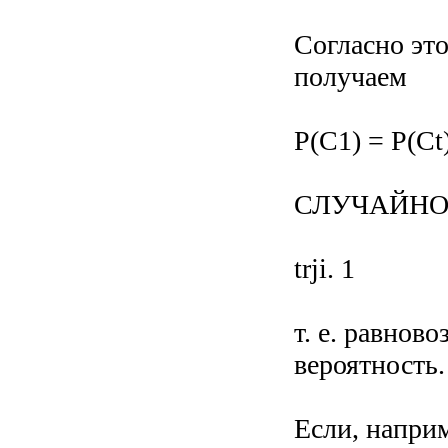
Согласно эт
получаем
P(C1) = P(Ct)
СЛУЧАЙНО
trji. 1
т. е. равно
вероятность.
Если, напри