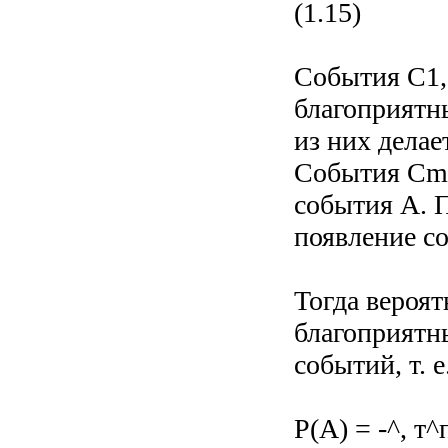
(1.15)
События C1, 
благоприятн
из них дела
События Cm+1
события А. 
появление с
Тогда вероя
благоприятн
событий, т. е
P(A) = -^, т^п