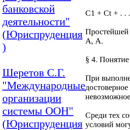
банковской
C1 + Ct + . . 
деятельности"
Простейшей 
(Юриспруденция
А, A.
)
§ 4. Понятие
Шеретов С.Г.
При выполне
"Международные
достоверное 
невозможное
организации
системы ООН"
Среди тех с
(Юриспруденция
условий могу