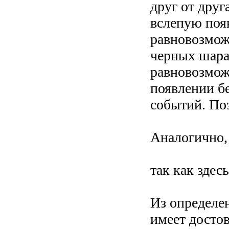
друг от друг
вслепую появ
равновозмож
черных шара.
равновозмож
появлении бе
событий. По
Аналогично,
так как здес
Из определе
имеет досто