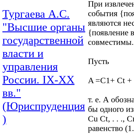
При извлече
Тургаева А.С.
события {по
являются не
"Высшие органы
{появление 
государственной
совместимы.
власти и
Пусть
управления
России. IХ-ХХ
A =C1+ Ct + .
вв."
т. е. А обоз
(Юриспруденция
бы одного из
)
Cu Ct, . . .
равенство (1