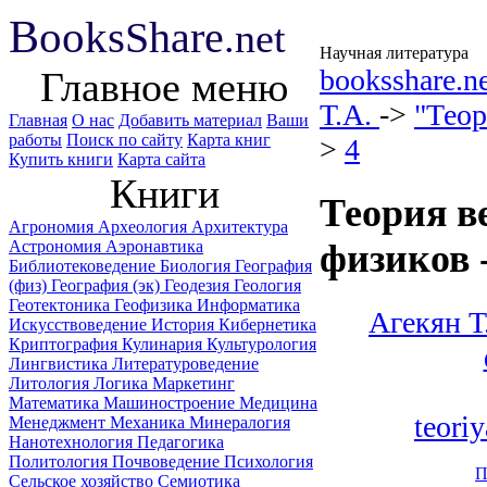
B
ooks
Share
.net
Научная литература
booksshare.n
Главное меню
Т.А.
->
"Теор
Главная
О нас
Добавить материал
Ваши
работы
Поиск по сайту
Карта книг
>
4
Купить книги
Карта сайта
Книги
Теория в
Агрономия
Археология
Архитектура
Астрономия
Аэронавтика
физиков 
Библиотековедение
Биология
География
(физ)
География (эк)
Геодезия
Геология
Геотектоника
Геофизика
Информатика
Агекян Т
Искусствоведение
История
Кибернетика
Криптография
Кулинария
Культурология
Лингвистика
Литературоведение
Литология
Логика
Маркетинг
Математика
Машиностроение
Медицина
teori
Менеджмент
Механика
Минералогия
Нанотехнология
Педагогика
Политология
Почвоведение
Психология
П
Сельское хозяйство
Семиотика