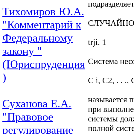
подразделяет
Тихомиров Ю.А.
СЛУЧАЙНО
"Комментарий к
Федеральному
trji. 1
закону "
Система нес
(Юриспруденция
)
С і, C2, . . .
называется п
Суханова Е.А.
при выполне
"Правовое
системы дол
полной систе
регулирование