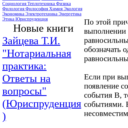
Социология
Теплотехника
Физика
Филология
Философия
Химия
Экология
Экономика
Электротехника
Энергетика
Этика
Юриспруденция
По этой при
Новые книги
выполнении 
Зайцева Т.И.
равносильны
обозначать о
"Нотариальная
равносильны
практика:
Если при вы
Ответы на
появление с
вопросы"
события В, 
(Юриспруденция
событиями. 
несовмести
)