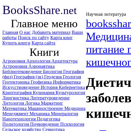
B
ooks
Share
.net
Научная литература
Главное меню
booksshar
Главная
О нас
Добавить материал
Ваши
Медицин
работы
Поиск по сайту
Карта книг
Купить книги
Карта сайта
питание 
Книги
кишечног
Агрономия
Археология
Архитектура
Астрономия
Аэронавтика
Библиотековедение
Биология
География
(физ)
География (эк)
Геодезия
Геология
Диетич
Геотектоника
Геофизика
Информатика
Искусствоведение
История
Кибернетика
Криптография
Кулинария
Культурология
заболе
Лингвистика
Литературоведение
Литология
Логика
Маркетинг
Математика
Машиностроение
Медицина
кишечн
Менеджмент
Механика
Минералогия
Нанотехнология
Педагогика
Политология
Почвоведение
Психология
Сельское хозяйство
Семиотика