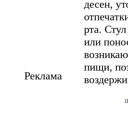
десен, у
отпечатки
рта. Сту
или поно
возникаю
пищи, по
Реклама
воздержи
П