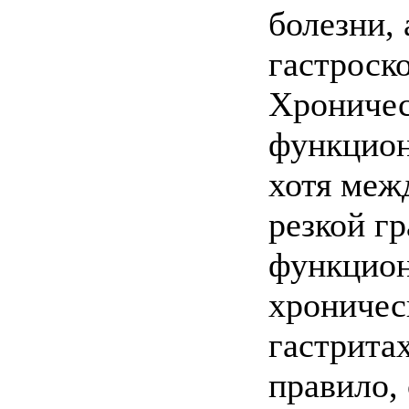
болезни, 
гастроск
Хроничес
функцион
хотя меж
резкой г
функцион
хроничес
гастритах
правило,