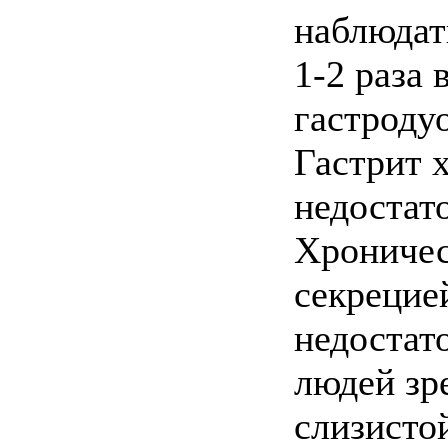
наблюдат
1-2 раза 
гастроду
Гастрит 
недостат
Хроничес
секрецие
недостат
людей зр
слизисто