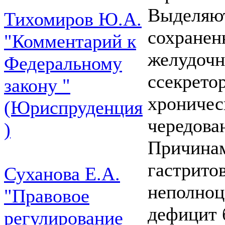
Выделяют
Тихомиров Ю.А.
сохранен
"Комментарий к
желудочн
Федеральному
ссекрето
закону "
хроничес
(Юриспруденция
чередова
)
Причинам
гастрито
Суханова Е.А.
неполноц
"Правовое
дефицит 
регулирование