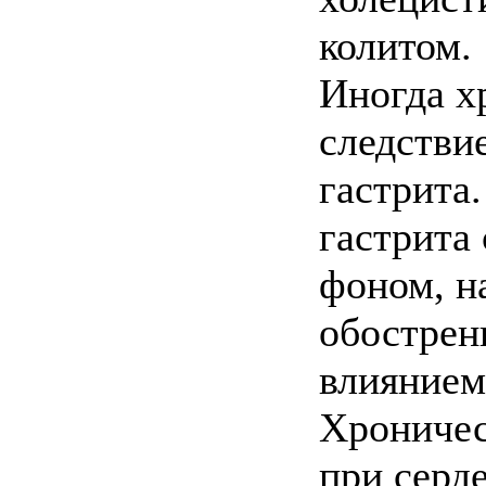
колитом.
Иногда х
следстви
гастрита
гастрита
фоном, н
обострен
влиянием
Хроничес
при серд