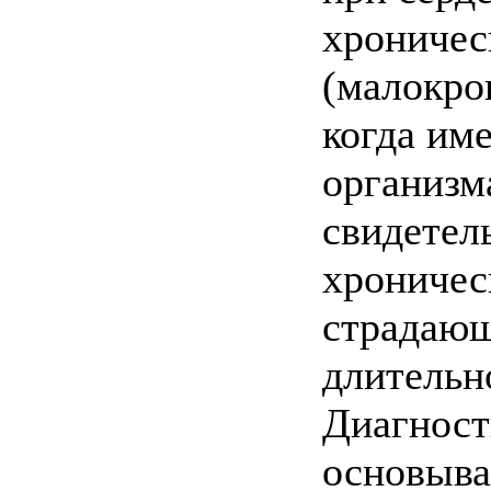
хроничес
(малокров
когда им
организм
свидетел
хроничес
страдающ
длительн
Диагност
основыва