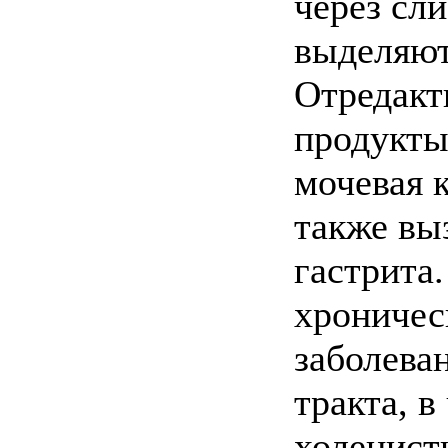
через сл
выделяю
Отредакт
продукты
мочевая к
также вы
гастрита
хроничес
заболева
тракта, 
холецист