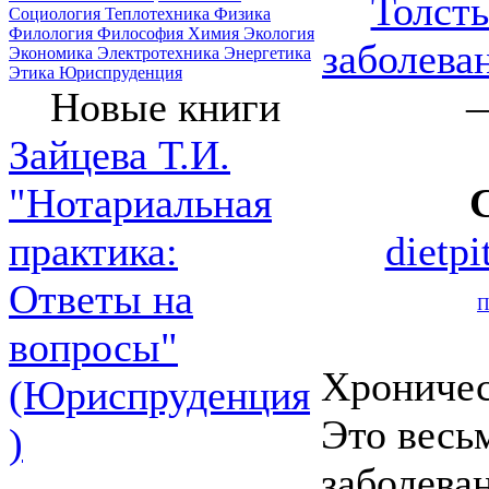
Толсты
Социология
Теплотехника
Физика
Филология
Философия
Химия
Экология
заболева
Экономика
Электротехника
Энергетика
Этика
Юриспруденция
—
Новые книги
Зайцева Т.И.
"Нотариальная
dietp
практика:
Ответы на
П
вопросы"
Хроничес
(Юриспруденция
Это весь
)
заболева