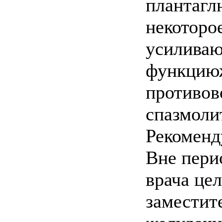
плантагл
некоторо
усиливаю
функциюж
противов
спазмоли
Рекоменд
Вне пери
врача це
заместит