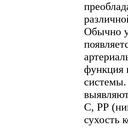
преоблад
различно
Обычно у
появляет
артериал
функция 
системы.
выявляют
С, РР (н
сухость 