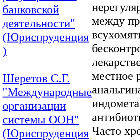
нерегуля
банковской
между пр
деятельности"
всухомят
(Юриспруденция
бесконтр
)
лекарств
местное 
Шеретов С.Г.
анальгин
"Международные
индомета
организации
антибиот
системы ООН"
Часто хр
(Юриспруденция