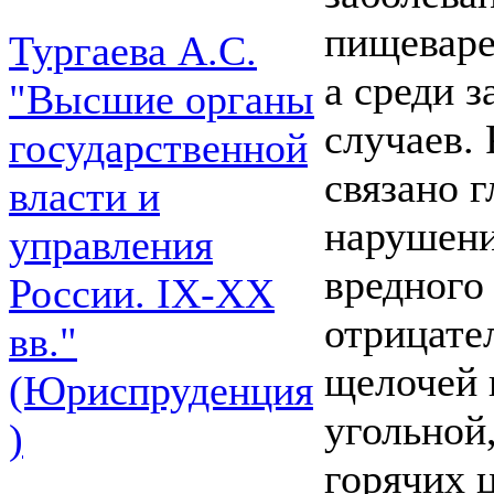
пищеваре
Тургаева А.С.
а среди 
"Высшие органы
случаев.
государственной
связано 
власти и
нарушени
управления
вредного
России. IХ-ХХ
отрицате
вв."
щелочей 
(Юриспруденция
угольной
)
горячих ц