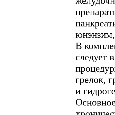
желудочн
препарат
панкреат
юнэнзим,
В компле
следует 
процедур
грелок, г
и гидрот
Основное
хроничес