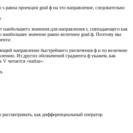
s равна проекции grad ф на это направление, следовательно
)
т наибольшего значения для направления s, совпадающего как
то наибольшее значение равно величине grad ф. Поэтому мы
ента:
меющий направление быстрейшего увеличения ф и по величине
лению. Из других обозначений градиента ф укажем, как
к V читается «набла».
ть
о рассматривать, как дифференциальный оператор