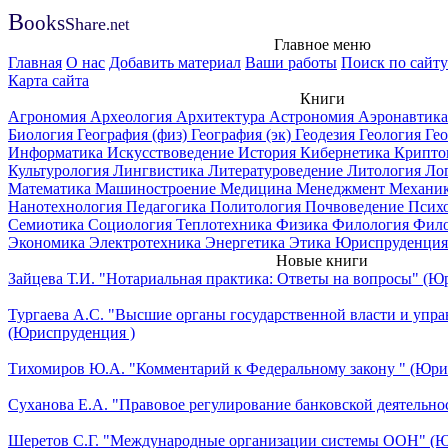
B
ooks
Share
.net
Главное меню
Главная
О нас
Добавить материал
Ваши работы
Поиск по сайту
Карта сайта
Книги
Агрономия
Археология
Архитектура
Астрономия
Аэронавтик
Биология
География (физ)
География (эк)
Геодезия
Геология
Ге
Информатика
Искусствоведение
История
Кибернетика
Крипто
Культурология
Лингвистика
Литературоведение
Литология
Ло
Математика
Машиностроение
Медицина
Менеджмент
Механи
Нанотехнология
Педагогика
Политология
Почвоведение
Псих
Семиотика
Социология
Теплотехника
Физика
Филология
Фил
Экономика
Электротехника
Энергетика
Этика
Юриспруденция
Новые книги
Зайцева Т.И. "Нотариальная практика: Ответы на вопросы" (Ю
Тургаева А.С. "Высшие органы государственной власти и упра
(Юриспруденция )
Тихомиров Ю.А. "Комментарий к Федеральному закону " (Юри
Суханова Е.А. "Правовое регулирование банковской деятельно
Шеретов С.Г. "Международные организации системы ООН" (Ю