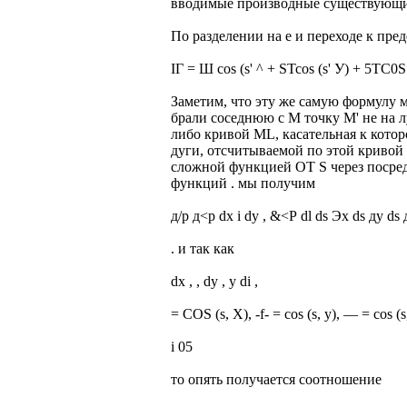
вводимые производные существующ
По разделении на е и переходе к пр
ІГ = Ш cos (s' ^ + STcos (s' У) + 5TC0S
Заметим, что эту же самую формулу 
брали соседнюю с M точку M' не на л
либо кривой ML, касательная к котор
дуги, отсчитываемой по этой кривой о
сложной функцией OT S через посред
функций . мы получим
д/р д<р dx і dy , &<Р dl ds Эх ds ду ds 
. и так как
dx , , dy , у di ,
= COS (s, X), -f- = cos (s, у), — = cos
і 05
то опять получается соотношение