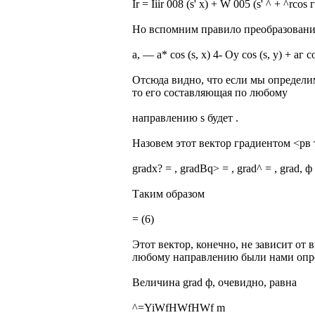
Ir = Iiir 008 (s' х) + W 005 (s' ^ + ^rcos 
Но вспомним правило преобразования 
а, — a* cos (s, х) 4- Oy cos (s, у) + аг co
Отсюда видно, что если мы определим
то его составляющая по любому
направлению s будет .
Назовем этот вектор градиентом <рв
gradx? = , gradBq> = , grad^ = , grad, ф 
Таким образом
= (6)
Этот вектор, конечно, не зависит от 
любому направлению были нами опр
Величина grad ф, очевидно, равна
^=YiWfHWfHWf m