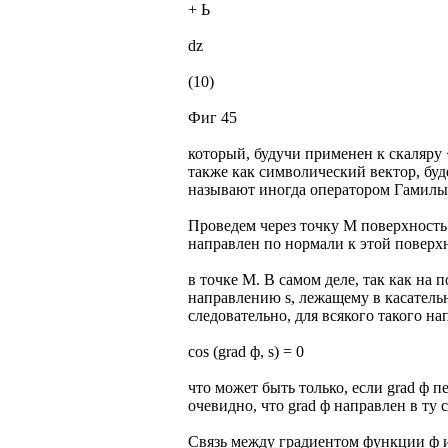
+ Ь
dz
(10)
Фиг 45
который, будучи применен к скаляру 
также как символический вектор, буд
называют иногда оператором Гамилы
Проведем через точку M поверхность
направлен по нормали к этой поверх
в точке M. В самом деле, так как на 
направлению s, лежащему в касательн
следовательно, для всякого такого на
cos (grad ф, s) = 0
что может быть только, если grad ф 
очевидно, что grad ф направлен в ту 
Связь между градиентом функции ф 