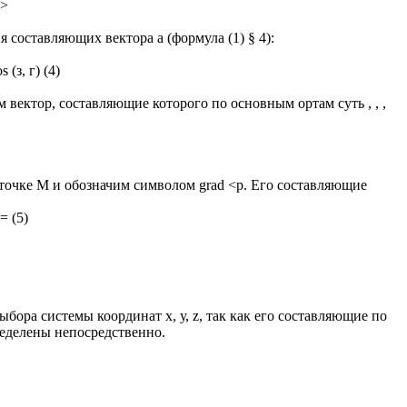
г>
составляющих вектора а (формула (1) § 4):
s (з, г) (4)
 вектор, составляющие которого по основным ортам суть , , ,
 точке M и обозначим символом grad <р. Его составляющие
= (5)
выбора системы координат х, у, z, так как его составляющие по
еделены непосредственно.