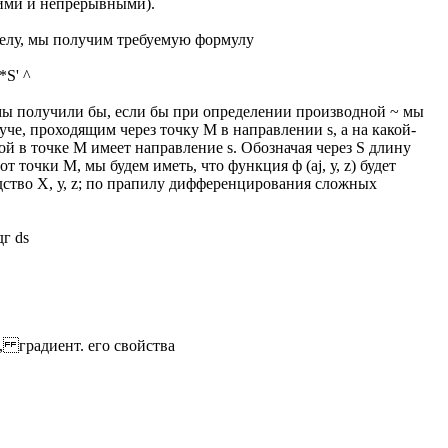
ими и непрерывными).
еделу, мы получим требуемую формулу
*S' ^
мы получили бы, если бы при определении производной ~ мы
уче, проходящим через точку M в направлении s, а на какой-
ой в точке M имеет направление s. Обозначая через S длину
т точки М, мы будем иметь, что функция ф (aj, у, z) будет
ство X, у, z; по прапилу дифференцирования сложных
дг ds
 (s, градиент. его свойства