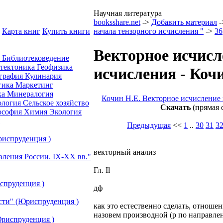
Научная литература
booksshare.net
->
Добавить материал
-
Карта книг
Купить книги
начала тензорного исчисления "
->
36
Векторное исчисл
а
Библиотековедение
отектоника
Геофизика
исчисления - Коч
графия
Кулинария
гика
Маркетинг
ка
Минералогия
Кочин Н.Е. Векторное исчисление 
ология
Сельское хозяйство
Скачать
(прямая 
ософия
Химия
Экология
Предыдущая
<<
1
..
30
31
3
риспруденция )
векторный анализ
вления России. IХ-ХХ вв."
Гл. Il
спруденция )
дф
сти" (Юриспруденция )
как это естественно сделать, отноше
назовем производной (р по направлен
риспруденция )