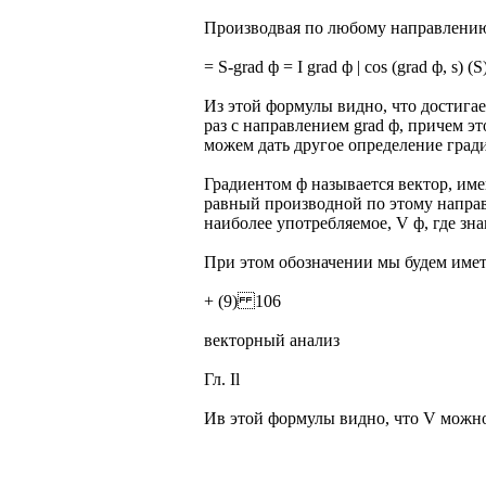
Производвая по любому направлению 
= S-grad ф = I grad ф | cos (grad ф, s) (S
Из этой формулы видно, что достигае
раз с направлением grad ф, причем э
можем дать другое определение гради
Градиентом ф называется вектор, и
равный производной по этому направ
наиболее употребляемое, V ф, где зна
При этом обозначении мы будем име
+ (9) 106
векторный анализ
Гл. Il
Ив этой формулы видно, что V можн