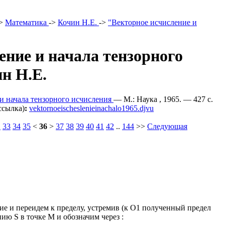
>
Математика
->
Кочин Н.Е.
->
"Векторное исчисление и
ение и начала тензорного
ин Н.Е.
и начала тензорного исчисления
— М.: Наука , 1965. — 427 c.
ссылка)
:
vektornoeischeslenieinachalo1965.djvu
2
33
34
35
<
36
>
37
38
39
40
41
42
..
144
>>
Следующая
ние и переидем к пределу, устремив (к O1 полученный предел
ию S в точке M и обозначим через :