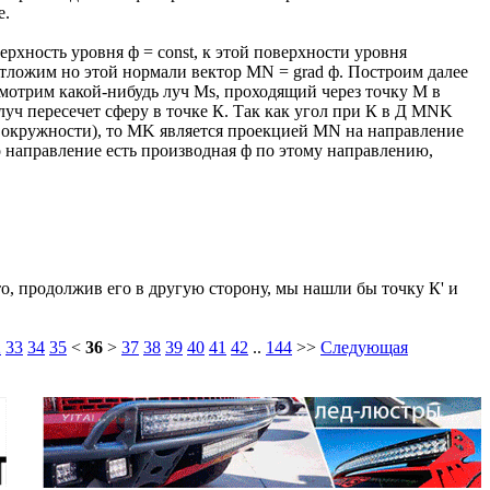
е.
ерхность уровня ф = const, к этой поверхности уровня
тложим но этой нормали вектор MN = grad ф. Построим далее
смотрим какой-нибудь луч Ms, проходящий через точку M в
уч пересечет сферу в точке К. Так как угол при К в Д MNK
у окружности), то MK является проекцией MN на направление
о направление есть производная ф по этому направлению,
 то, продолжив его в другую сторону, мы нашли бы точку К' и
2
33
34
35
<
36
>
37
38
39
40
41
42
..
144
>>
Следующая