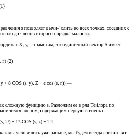
(1)
авления s позволяет вычи-' слить во всех точках, соседних с
остью до членов второго порядка малости.
ординат X, у, г а заметим, что единичный вектор S имеет
, г) (2)
 у + 8 COS (s, у), Z + є cos (s, г)) —
как сложную функцию s. Разложим ее в ряд Тейлора по
раничимся членом, содержащим первую степень е:
s, 2/) + 1?-COS (s, z) + TlJ
(как мы условились уже раньше, мы будем всегда считать все