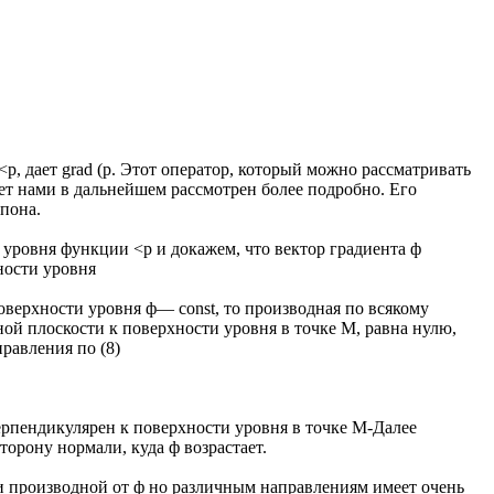
<р, дает grad (р. Этот оператор, который можно рассматривать
ет нами в дальнейшем рассмотрен более подробно. Его
пона.
 уровня функции <р и докажем, что вектор градиента ф
ности уровня
поверхности уровня ф— const, то производная по всякому
ой плоскости к поверхности уровня в точке M, равна нулю,
правления по (8)
перпендикулярен к поверхности уровня в точке M-Далее
сторону нормали, куда ф возрастает.
и производной от ф но различным направлениям имеет очень