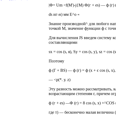
|Ф= Um <f(M')-j{M) Ф(г + es) — ф (г) 
ds иг-н) мм E^o «
Знание производной^ для любого напр
точкой М, значение функции ф с точн
Для вычисления JS введем систему ко
составляющими
sx = cos (s, я), Sy = cos (s, у), sz = cos (s
Поэтому
ф (Г + BS) — ф (г) = ф (х + є cos (s, х),
— <р(*. у. z)
Эту разность можно рассматривать, 
возрастающим степеням г, причем ог
ф (г + es) —Ф (г) = 8 cos (s, х) +^COS (
где т) — бесконечно малая величина 