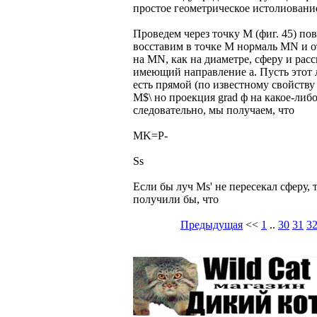
простое геометрическое истолиовани
Проведем через точку M (фиг. 45) пов
восставим в точке M нормаль MN и о
на MN, как на диаметре, сферу и рас
имеющий направление а. Пусть этот л
есть прямой (по известному свойств
М$\ но проекция grad ф на какое-либ
следовательно, мы получаем, что
MK=P-
Ss
Если бы луч Ms' не пересекал сферу,
получили бы, что
Предыдущая
<<
1
..
30
31
3