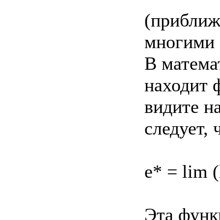
(приближ
многими 
В матема
находит 
видите на
следует, 
е* = lim 
Эта функ