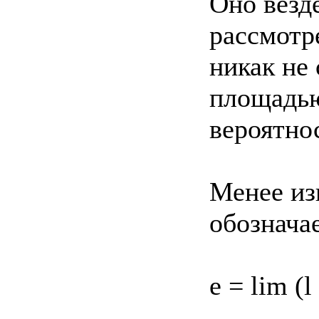
Оно везд
рассмотр
никак не
площадью
вероятно
Менее из
обознача
е = lim (