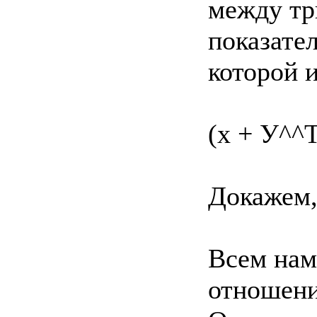
между тр
показате
которой и
(х + У^^Т
Докажем,
Всем нам
отношени