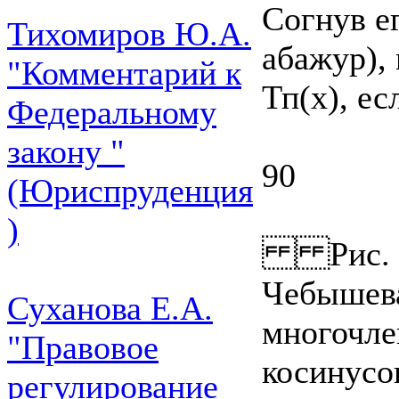
Согнув е
Тихомиров Ю.А.
абажур),
"Комментарий к
Тп(х), ес
Федеральному
закону "
90
(Юриспруденция
)
Рис. 26
Чебышева
Суханова Е.А.
многочле
"Правовое
косинусо
регулирование