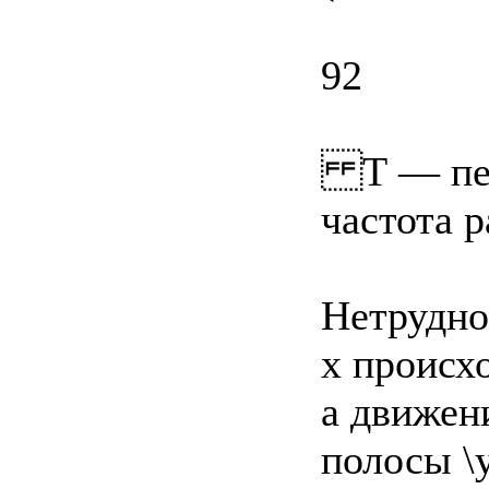
92
Т — пери
частота р
Нетрудно
х происхо
а движен
полосы \у