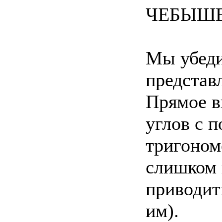
ЧЕБЫШ
Мы убедил
представ
Прямое в
углов с 
тригоном
слишком 
приводить
им).