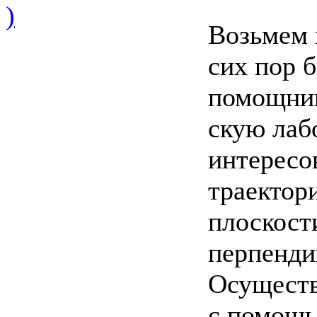
)
Возьмем 
сих пор 
помощник
скую лаб
интересо
траектор
плоскост
перпенди
Осуществ
с помощь