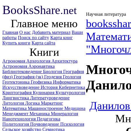
B
ooks
Share
.net
Научная литература
Главное меню
booksshar
Главная
О нас
Добавить материал
Ваши
Математ
работы
Поиск по сайту
Карта книг
Купить книги
Карта сайта
"Многоч
Книги
Агрономия
Археология
Архитектура
Многоч
Астрономия
Аэронавтика
Библиотековедение
Биология
География
(физ)
География (эк)
Геодезия
Геология
Данило
Геотектоника
Геофизика
Информатика
Искусствоведение
История
Кибернетика
Криптография
Кулинария
Культурология
Лингвистика
Литературоведение
Данилов
Литология
Логика
Маркетинг
Математика
Машиностроение
Медицина
Менеджмент
Механика
Минералогия
Мн.
Нанотехнология
Педагогика
Политология
Почвоведение
Психология
Сельское хозяйство
Семиотика