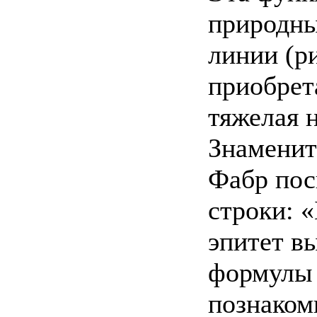
природны
линии (ри
приобрет
тяжелая н
Знаменит
Фабр пос
строки: 
эпитет в
формулы 
познаком