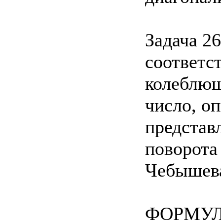
Задача 26
соответс
колеблющ
число, о
представ
поворота
Чебышева
ФОРМУЛ