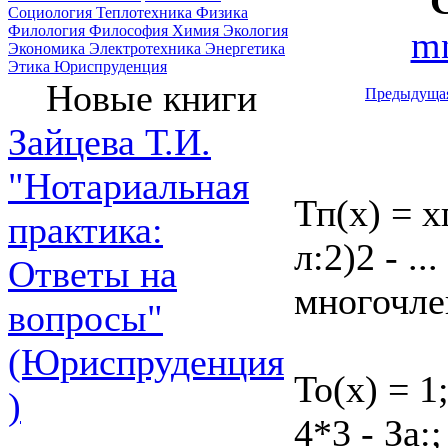
Социология
Теплотехника
Физика
Филология
Философия
Химия
Экология
mn
Экономика
Электротехника
Энергетика
Этика
Юриспруденция
Новые книги
Предыдуща
Зайцева Т.И.
"Нотариальная
Тп(х) = х
практика:
л:2)2 - .
Ответы на
многочле
вопросы"
(Юриспруденция
То(х) = 1;
)
4*3 - За: