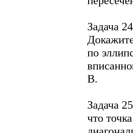
пересечен
Задача 24
Докажите
по эллип
вписанном
В.
Задача 2
что точка
диагонали