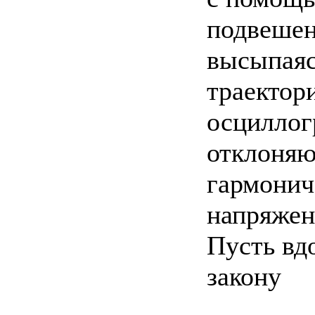
подвешен
высыпаяс
траектор
осциллог
отклоняю
гармонич
напряжен
Пусть вд
закону