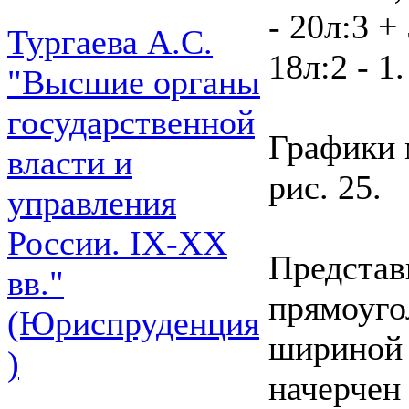
- 20л:3 +
Тургаева А.С.
18л:2 - 1.
"Высшие органы
государственной
Графики 
власти и
рис. 25.
управления
России. IХ-ХХ
Представ
вв."
прямоугол
(Юриспруденция
шириной 2
)
начерчен