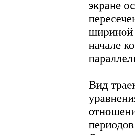
экране о
пересече
шириной 
начале к
параллел
Вид трае
уравнения
отношени
периодов