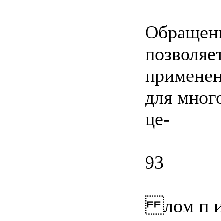
Обращени
позволяе
применен
для мног
це-
93
лом п и 