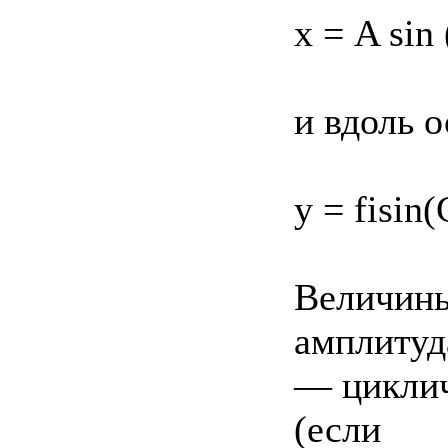
х = A sin 
и вдоль 
у = fisin
Величины
амплитуд
— циклич
(если