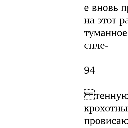
е вновь п
на этот р
туманное
спле-
94
тенную з
крохотны
провисаю