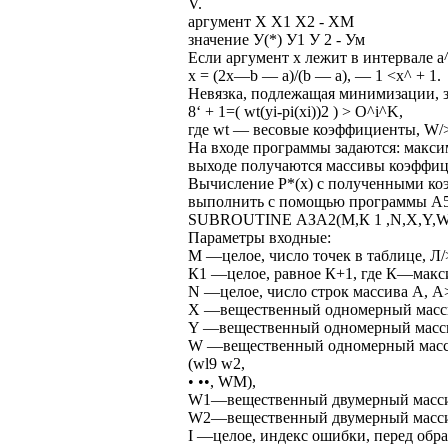
V.
аргумент X Х1 Х2 - ХМ
значение У(*) У1 У 2 - Ум
Если аргумент х лежит в интервале а
x = (2x—b — a)/(b — a), — 1 <х^ + 1.
Невязка, подлежащая минимизации, за
8‘ + 1=( wt(yi-pi(xi))2 ) > O^i^K,
где wt — весовые коэффициенты, W/>0
На входе программы задаются: максима
выходе получаются массивы коэффицие
Вычисление Р*(х) с полученными коэ
выполнить с помощью программы А
SUBROUTINE АЗА2(М,К 1 ,N,X,Y,W,
Параметры входные:
М —целое, число точек в таблице, Л/
К1 —целое, равное К+1, где К—макс
N —целое, число строк массива А, А
X —вещественный одномерный массив,
Y —вещественный одномерный массив, 
W —вещественный одномерный масси
(wl9 w2,
• ••, WM),
W1—вещественный двумерный массив,
W2—вещественный двумерный массив, 
I —целое, индекс ошибки, перед обр