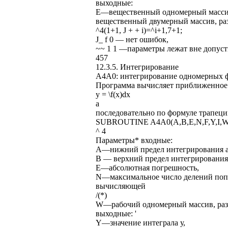
выходные:
Е—вещественный одномерный массив, 
вещественный двумерный массив, разм
^4(1+1, J + + i)=^i+1,7+1;
J_ f 0 — нет ошибок,
~~ 1 1 —параметры лежат вне допус
457
12.3.5. Интегрирование
А4А0: интегрирование одномерных ф
Программа вычисляет приближенное
y = \f(x)dx
а
последовательно по формуле трапеци
SUBROUTINE A4A0(A,B,E,N,F,Y,I,W
^ 4
Параметры* входные:
А—нижний предел интегрирования а
В — верхний предел интегрирования
Е—абсолютная погрешность,
N—максимальное число делений попо
вычисляющей
/(*)
W—рабочий одномерный массив, раз
выходные: '
Y—значение интеграла у,