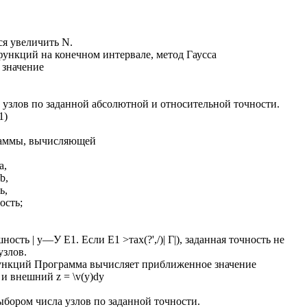
ся увеличить N.
ункций на конечном интервале, метод Гаусса
 значение
 узлов по заданной абсолютной и относительной точности.
1)
аммы, вычисляющей
а,
b,
ь,
ость;
сть | у—У Е1. Если Е1 >тах(?',/)| Г|), заданная точность не
узлов.
ункций Программа вычисляет приближенное значение
 и внешний z = \v(y)dy
ыбором числа узлов по заданной точности.