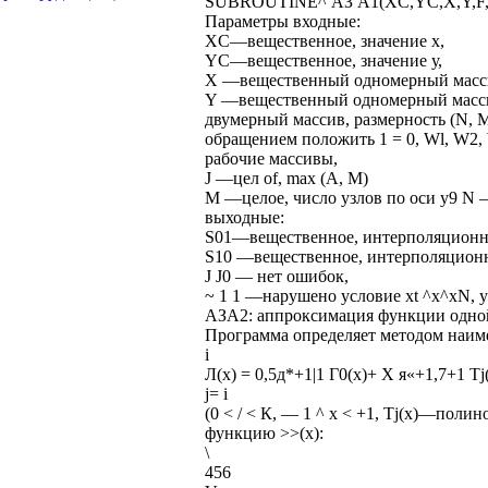
SUBROUTINE^ АЗ A1(XC,YC,X,Y,F,S0
Параметры входные:
XC—вещественное, значение x,
YC—вещественное, значение у,
X —вещественный одномерный массив
Y —вещественный одномерный масси
двумерный массив, размерность (N, М
обращением положить 1 = 0, Wl, W2
рабочие массивы,
J —цел of, max (А, М)
М —целое, число узлов по оси у9 N —
выходные:
S01—вещественное, интерполяционно
S10 —вещественное, интерполяционно
J J0 — нет ошибок,
~ 1 1 —нарушено условие xt ^x^xN, y
АЗА2: аппроксимация функции одно
Программа определяет методом наим
i
Л(х) = 0,5д*+1|1 Г0(х)+ X я«+1,7+1 Tj
j= i
(0 < / < К, — 1 ^ х < +1, Tj(x)—по
функцию >>(х):
\
456