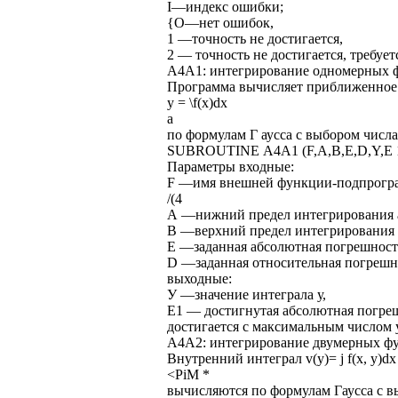
I—индекс ошибки;
{О—нет ошибок,
1 —точность не достигается,
2 — точность не достигается, требует
А4А1: интегрирование одномерных ф
Программа вычисляет приближенное
y = \f(x)dx
а
по формулам Г аусса с выбором числа
SUBROUTINE А4А1 (F,A,B,E,D,Y,E 
Параметры входные:
F —имя внешней функции-подпрогр
/(4
А —нижний предел интегрирования 
В —верхний предел интегрирования 
Е —заданная абсолютная погрешност
D —заданная относительная погрешн
выходные:
У —значение интеграла у,
Е1 — достигнутая абсолютная погрешно
достигается с максимальным числом 
А4А2: интегрирование двумерных ф
Внутренний интеграл v(y)= j f(x, y)dx
<PiM *
вычисляются по формулам Гаусса с в