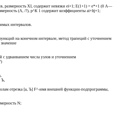
размерность XI, содержит невязки ei+1; Е(1+1) = е*+1 (0 А—
ерность (А, /?), р^К 1 содержит коэффициенты ai+ltj+1;
тимых интервалов.
ункций на конечном интервале, метод трапеций с уточнением
 значение
й с удваиванием числа узлов и уточнением
)
,
 Ъ,
лам отрезка [а, Ъ] F^-имя внешней функции-подпрограммы,
мерность N;