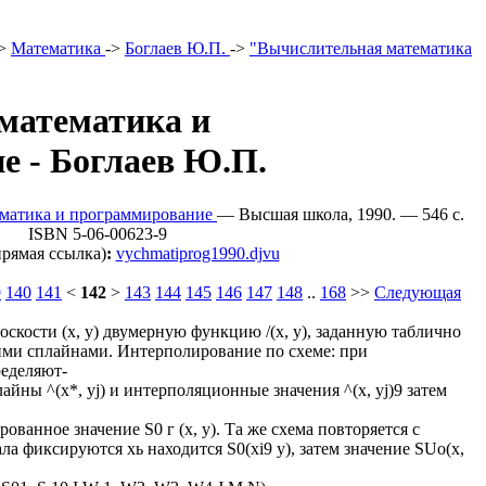
>
Математика
->
Боглаев Ю.П.
->
"Вычислительная математика
математика и
е - Боглаев Ю.П.
ематика и программирование
— Высшая школа, 1990. — 546 c.
ISBN 5-06-00623-9
рямая ссылка)
:
vychmatiprog1990.djvu
9
140
141
<
142
>
143
144
145
146
147
148
..
168
>>
Следующая
скости (х, у) двумерную функцию /(х, у), заданную таблично
ими сплайнами. Интерполирование по схеме: при
ределяют-
йны ^(х*, yj) и интерполяционные значения ^(х, yj)9 затем
рованное значение S0 г (х, у). Та же схема повторяется с
ла фиксируются хь находится S0(xi9 у), затем значение SUo(x,