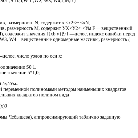
1 ,S 10,I,W 1 ,W2, W3, W4,J,M,N)
, размерность N, содержит xl<x2<~.<xN,
в, размерность М, содержит УХ<У2<-<Ум F —вещественный
), содержит значения f{xb у})9 I —целое, индекс ошибки перед
, W3, W4—вещественные одномерные массивы, размерность /,
целое, число узлов по оси х;
е значение S0,1,
е значение 5*1,0;
t ^у^Ум-
й переменной полиномами методом наименьших квадратов
еньших квадратов полином вида
(x)9
линомы Чебышева), аппроксимирующий таблично заданную