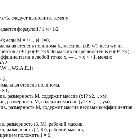
^х^Ь, следует выполнить замену
дается формулой / 1 м \ 1/2
; если М = /+1, eI+i=0.
льная степень полинома К, массивы (xi9 у(), веса wt; на
нтов ai + itj+i(0^i^K9 0и массив погрешностей &i+i(0^i^K).
ффициентами в любой точке х, — 1 < х < +1, можно
5А2.
W 1,W2,А,Е,1)
> 2,
имальная степень полинома,
>Х1,
 размерность М, содержит массив (х1? х2, ., хм),
размерность М, содержит массив (у1? у2, ..., ум),
в, размерность М, содержит массив весовых коэффициентов
 размерность (3, М), рабочий массив,
размерность (2, К\), рабочий массив,
ащением положить 1 = 0;