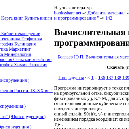
Научная литература
booksshare.net
->
Добавить материал
-
Карта книг
Купить книги
и программирование "
->
142
Вычислительная 
а
Библиотековедение
отектоника
Геофизика
программировани
графия
Кулинария
гика
Маркетинг
ка
Минералогия
Боглаев Ю.П. Вычислительная мат
ология
Сельское хозяйство
ософия
Химия
Экология
Скачать
(п
Предыдущая
<<
1
..
136
137
138
13
риспруденция )
Программа интерполирует в точке пло
вления России. IХ-ХХ вв."
на прямоугольной сетке, бикубическ
фиксированных у j, К/^ М, для xf, оп
ся интерполяционные кубические спла
спруденция )
находятся интерполяци-
онный сплайн S0t i(x, у^ и интерполи
сти" (Юриспруденция )
изменением порядка координат: снача
У)• .
риспруденция )