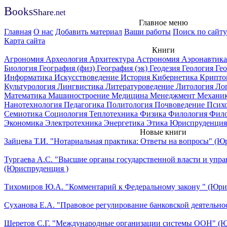
B
ooks
Share
.net
Главное меню
Главная
О нас
Добавить материал
Ваши работы
Поиск по сайту
Карта сайта
Книги
Агрономия
Археология
Архитектура
Астрономия
Аэронавтик
Биология
География (физ)
География (эк)
Геодезия
Геология
Ге
Информатика
Искусствоведение
История
Кибернетика
Крипто
Культурология
Лингвистика
Литературоведение
Литология
Ло
Математика
Машиностроение
Медицина
Менеджмент
Механи
Нанотехнология
Педагогика
Политология
Почвоведение
Псих
Семиотика
Социология
Теплотехника
Физика
Филология
Фил
Экономика
Электротехника
Энергетика
Этика
Юриспруденция
Новые книги
Зайцева Т.И. "Нотариальная практика: Ответы на вопросы" (Ю
Тургаева А.С. "Высшие органы государственной власти и упра
(Юриспруденция )
Тихомиров Ю.А. "Комментарий к Федеральному закону " (Юри
Суханова Е.А. "Правовое регулирование банковской деятельно
Шеретов С.Г. "Международные организации системы ООН" (Ю