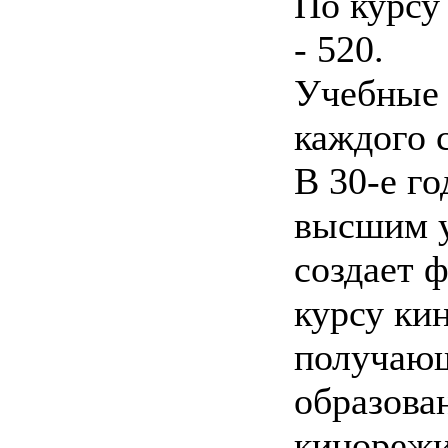
По курсу
- 520.
Учебные 
каждого 
В 30-е г
высшим у
создает 
курсу ки
получаю
образова
кинорежи