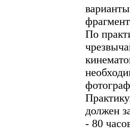
варианты
фрагмент
По практ
чрезвыча
кинемато
необходи
фотограф
Практику
должен з
- 80 часо