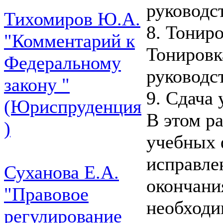
руководс
Тихомиров Ю.А.
8. Тонир
"Комментарий к
Тонировк
Федеральному
руководс
закону "
9. Сдача
(Юриспруденция
В этом р
)
учебных 
исправле
Суханова Е.А.
окончани
"Правовое
необходи
регулирование