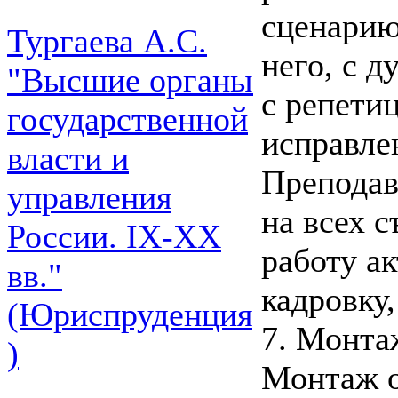
сценарию
Тургаева А.С.
него, с д
"Высшие органы
с репети
государственной
исправле
власти и
Преподав
управления
на всех 
России. IХ-ХХ
работу ак
вв."
кадровку
(Юриспруденция
7. Монта
)
Монтаж о