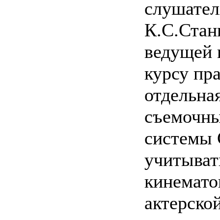
слушател
К.С.Стан
ведущей в
курсу пр
отдельная
съемочны
системы 
учитыват
кинематог
актерской