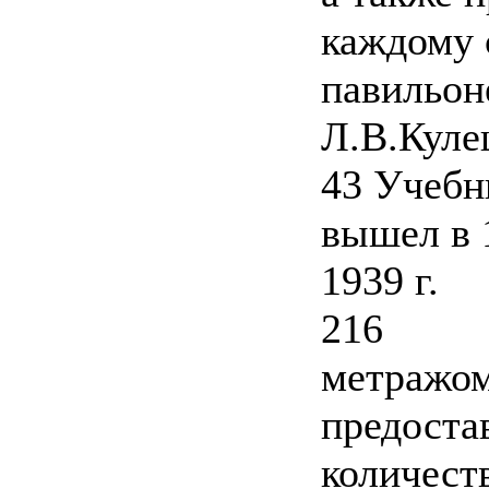
каждому 
павильон
Л.В.Кул
43 Учебн
вышел в 1
1939 г.
216
метражом
предоста
количест