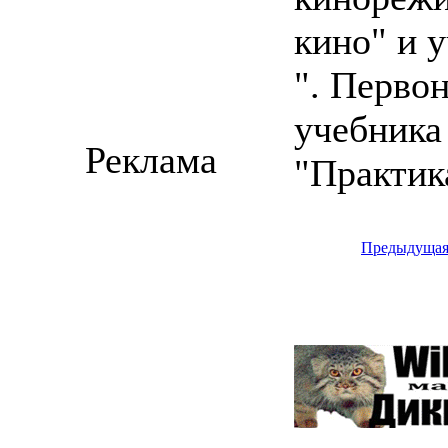
кино" и 
". Перво
учебника
Реклама
"Практик
Предыдуща