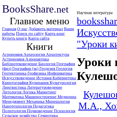
B
ooks
Share
.net
Научная литература
Главное меню
booksshar
Главная
О нас
Добавить материал
Ваши
Искусств
работы
Поиск по сайту
Карта книг
Купить книги
Карта сайта
"Уроки к
Книги
Агрономия
Археология
Архитектура
Уроки 
Астрономия
Аэронавтика
Библиотековедение
Биология
География
(физ)
География (эк)
Геодезия
Геология
Кулешо
Геотектоника
Геофизика
Информатика
Искусствоведение
История
Кибернетика
Криптография
Кулинария
Культурология
Лингвистика
Литературоведение
Кулешов
Литология
Логика
Маркетинг
Математика
Машиностроение
Медицина
Менеджмент
Механика
Минералогия
М.А., Хо
Нанотехнология
Педагогика
Политология
Почвоведение
Психология
Сельское хозяйство
Семиотика