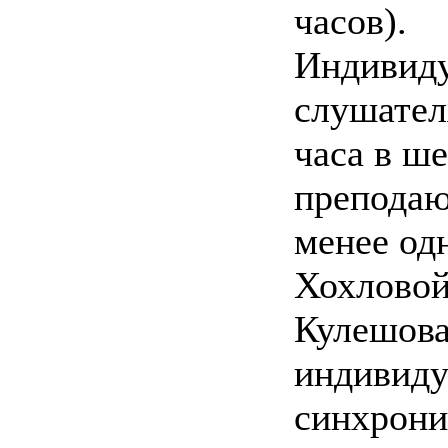
часов).
Индивиду
слушател
часа в ш
преподаю
менее од
Хохловой
Кулешова
индивиду
синхрони