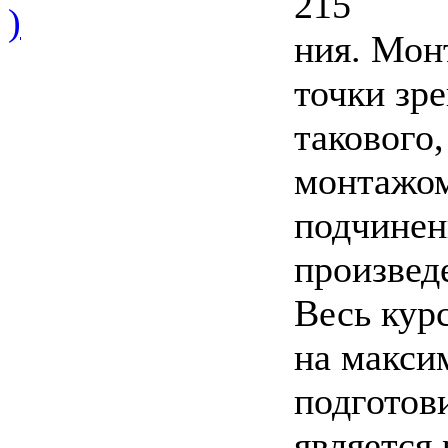
215
)
ния. Мон
точки зр
такового,
монтажом
подчинен
произвед
Весь кур
на макси
подготов
является