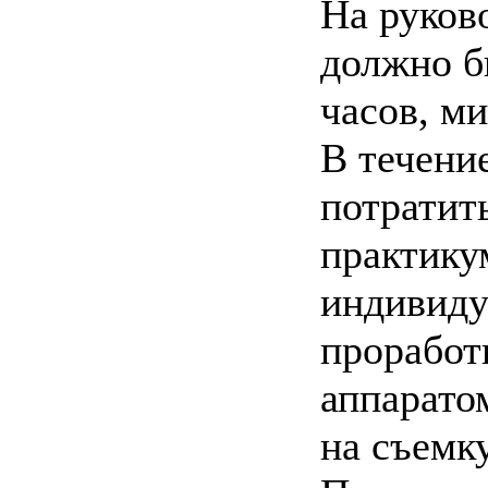
На руков
должно б
часов, м
В течени
потратить
практику
индивиду
проработ
аппарато
на съемк