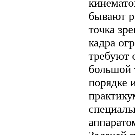
кинемато
бывают р
точка зр
кадра ог
требуют 
большой 
порядке 
практику
специаль
аппарато