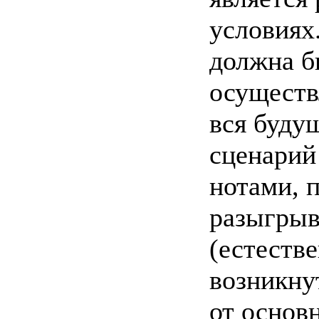
условиях
должна б
осуществ
вся буду
сценарий
нотами, 
разыгрыв
(естестве
возникну
от основн