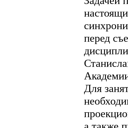
Задачей 
настоящий
синхрони
перед съ
дисципли
Станисла
Академии
Для заня
необходи
проекцио
а также 