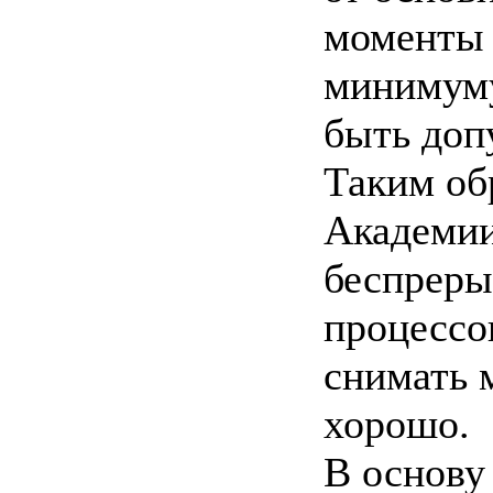
моменты 
минимуму
быть доп
Таким об
Академии
беспреры
процессов
снимать 
хорошо.
В основу