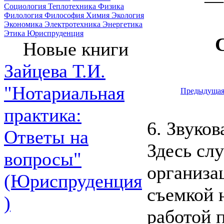
— 
Социология
Теплотехника
Физика
Филология
Философия
Химия
Экология
Экономика
Электротехника
Энергетика
Этика
Юриспруденция
Новые книги
Зайцева Т.И.
"Нотариальная
Предыдуща
практика:
6. Звуков
Ответы на
Здесь сл
вопросы"
организа
(Юриспруденция
съемкой н
)
работой 