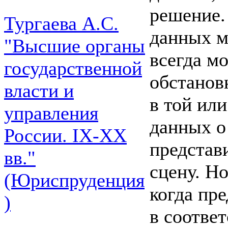
решение. 
Тургаева А.С.
данных м
"Высшие органы
всегда м
государственной
обстанов
власти и
в той ил
управления
данных о
России. IХ-ХХ
представ
вв."
сцену. Но
(Юриспруденция
когда пре
)
в соотве