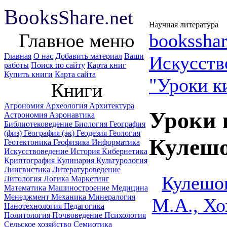
B
ooks
Share
.net
Научная литература
Главное меню
booksshar
Главная
О нас
Добавить материал
Ваши
Искусств
работы
Поиск по сайту
Карта книг
Купить книги
Карта сайта
"Уроки к
Книги
Агрономия
Археология
Архитектура
Уроки 
Астрономия
Аэронавтика
Библиотековедение
Биология
География
(физ)
География (эк)
Геодезия
Геология
Кулешо
Геотектоника
Геофизика
Информатика
Искусствоведение
История
Кибернетика
Криптография
Кулинария
Культурология
Лингвистика
Литературоведение
Кулешов
Литология
Логика
Маркетинг
Математика
Машиностроение
Медицина
Менеджмент
Механика
Минералогия
М.А., Хо
Нанотехнология
Педагогика
Политология
Почвоведение
Психология
Сельское хозяйство
Семиотика