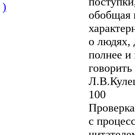
поступки,
)
обобщая 
характер
о людях,
полнее и
говорить
Л.В.Кул
100
Проверка
с процес
читателе