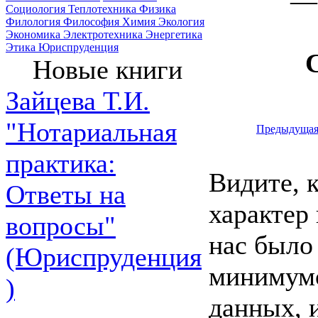
— 
Социология
Теплотехника
Физика
Филология
Философия
Химия
Экология
Экономика
Электротехника
Энергетика
Этика
Юриспруденция
Новые книги
Зайцева Т.И.
"Нотариальная
Предыдуща
практика:
Видите, 
Ответы на
характер 
вопросы"
нас было
(Юриспруденция
минимумо
)
данных, 