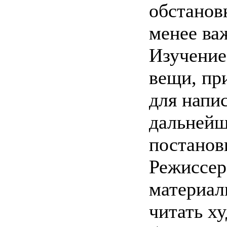
обстановк
менее ва
Изучение
вещи, пр
для напи
дальнейш
постанов
Режиссер
материал
читать х