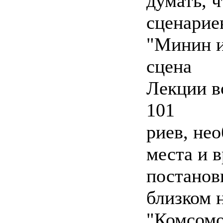
думать, ч
сценарие
"Минин и
сцена
Лекции 
101
риев, не
места и в
постанов
близком 
"Комсомол