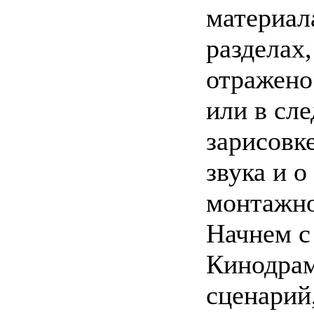
материала
разделах,
отражено
или в сл
зарисовк
звука и 
монтажно
Начнем с
Кинодрам
сценарий,