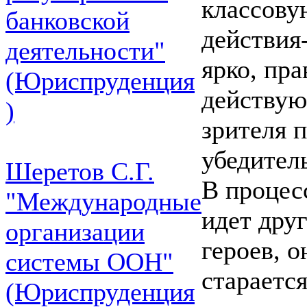
классову
банковской
действия
деятельности"
ярко, пра
(Юриспруденция
действую
)
зрителя 
убедител
Шеретов С.Г.
В процес
"Международные
идет дру
организации
героев, 
системы ООН"
старается
(Юриспруденция