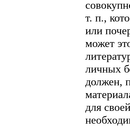
совокупн
т. п., ко
или поче
может эт
литерату
личных бе
должен, 
материал
для свое
необходи