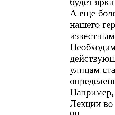
будет ярки
А еще боле
нашего ге
известным
Необходим
действующ
улицам ст
определен
Например,
Лекции во
99