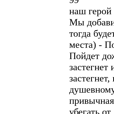
наш герой
Мы добавил
тогда буде
места) - П
Пойдет дож
застегнет 
застегнет,
душевному
привычная
убегать от