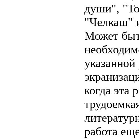
души", "То
"Челкаш" и
Может быт
необходим
указанной 
экранизац
когда эта 
трудоемкая
литератур
работа еще