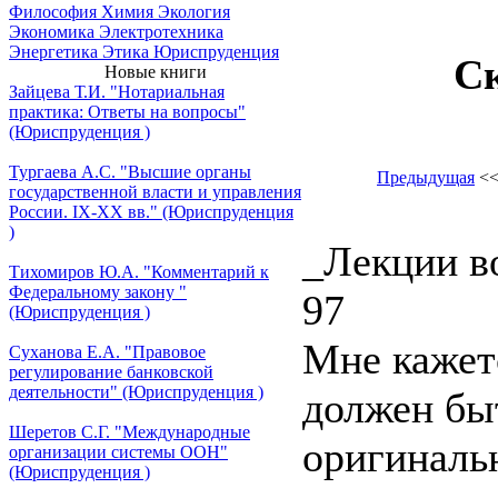
Философия
Химия
Экология
Экономика
Электротехника
Энергетика
Этика
Юриспруденция
С
Новые книги
Зайцева Т.И. "Нотариальная
практика: Ответы на вопросы"
(Юриспруденция )
Тургаева А.С. "Высшие органы
Предыдущая
<
государственной власти и управления
России. IХ-ХХ вв." (Юриспруденция
)
_Лекции в
Тихомиров Ю.А. "Комментарий к
Федеральному закону "
97
(Юриспруденция )
Мне кажетс
Суханова Е.А. "Правовое
регулирование банковской
деятельности" (Юриспруденция )
должен быт
Шеретов С.Г. "Международные
оригиналь
организации системы ООН"
(Юриспруденция )