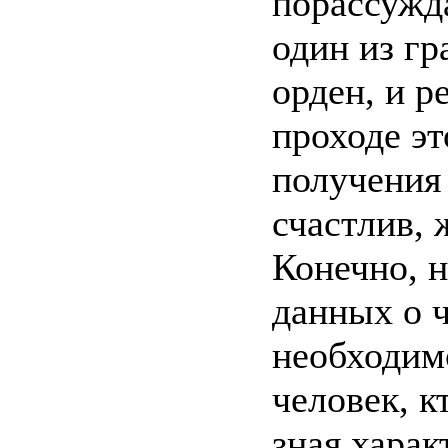
порассужд
один из г
орден, и р
проходе эт
получения 
счастлив, 
Конечно, 
данных о ч
необходимо
человек, к
зная харак