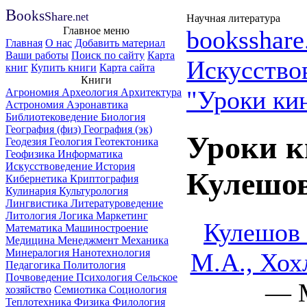
B
ooks
Share
.net
Научная литература
Главное меню
booksshare
Главная
О нас
Добавить материал
Ваши работы
Поиск по сайту
Карта
Искусство
книг
Купить книги
Карта сайта
Книги
"Уроки ки
Агрономия
Археология
Архитектура
Астрономия
Аэронавтика
Библиотековедение
Биология
География (физ)
География (эк)
Уроки к
Геодезия
Геология
Геотектоника
Геофизика
Информатика
Искусствоведение
История
Кулешов
Кибернетика
Криптография
Кулинария
Культурология
Лингвистика
Литературоведение
Литология
Логика
Маркетинг
Кулешов 
Математика
Машиностроение
Медицина
Менеджмент
Механика
Минералогия
Нанотехнология
М.А., Хох
Педагогика
Политология
Почвоведение
Психология
Сельское
— M
хозяйство
Семиотика
Социология
Теплотехника
Физика
Филология