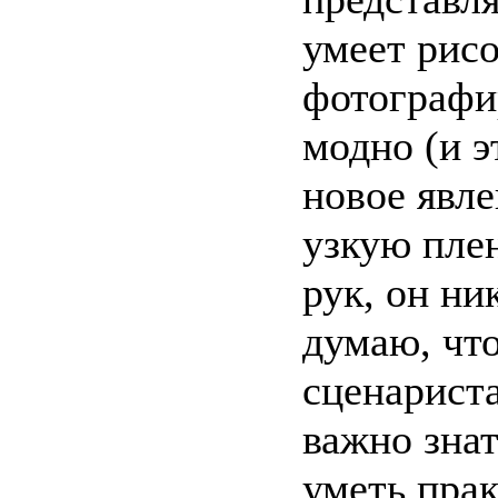
умеет рисо
фотографир
модно (и э
новое явле
узкую плен
рук, он ни
думаю, что
сценариста
важно зна
уметь прак