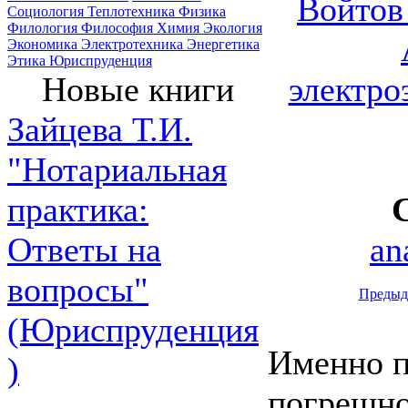
Войтов 
Социология
Теплотехника
Физика
Филология
Философия
Химия
Экология
Экономика
Электротехника
Энергетика
Этика
Юриспруденция
электро
Новые книги
Зайцева Т.И.
"Нотариальная
практика:
an
Ответы на
вопросы"
Предыд
(Юриспруденция
Именно п
)
погрешно