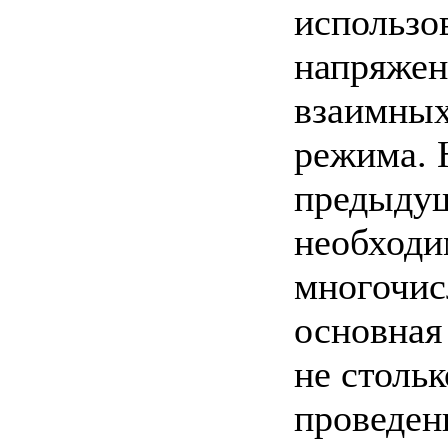
использо
напряжен
взаимных
режима. Н
предыдущ
необходи
многочис
основная
не столь
проведен