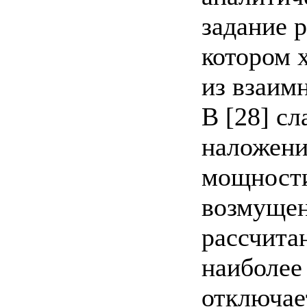
задание 
котором 
из взаимн
В [28] сл
наложени
мощности
возмущен
рассчита
наиболее 
отключае