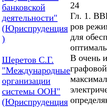
24
банковской
Гл. 1. 
деятельности"
ров режи
(Юриспруденция
для обес
)
оптималь
В очень и
Шеретов С.Г.
графовой
"Международные
максимал
организации
электрич
системы ООН"
определя
(Юриспруденция