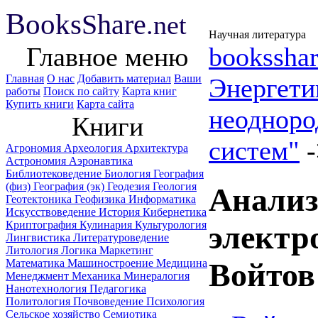
B
ooks
Share
.net
Научная литература
Главное меню
booksshar
Главная
О нас
Добавить материал
Ваши
Энергет
работы
Поиск по сайту
Карта книг
Купить книги
Карта сайта
неодноро
Книги
систем"
Агрономия
Археология
Архитектура
Астрономия
Аэронавтика
Библиотековедение
Биология
География
(физ)
География (эк)
Геодезия
Геология
Анализ
Геотектоника
Геофизика
Информатика
Искусствоведение
История
Кибернетика
Криптография
Кулинария
Культурология
электр
Лингвистика
Литературоведение
Литология
Логика
Маркетинг
Математика
Машиностроение
Медицина
Войтов
Менеджмент
Механика
Минералогия
Нанотехнология
Педагогика
Политология
Почвоведение
Психология
Сельское хозяйство
Семиотика