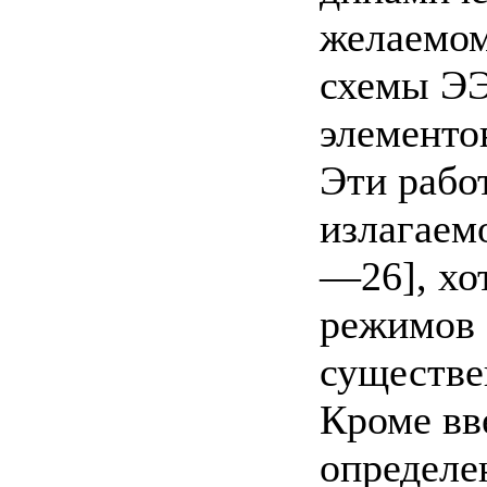
желаемом
схемы ЭЭ
элементо
Эти рабо
излагаем
—26], хо
режимов 
существе
Кроме вв
определе