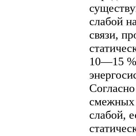
существу
слабой н
связи, п
статичес
10—15 %
энергоси
Согласно
смежных 
слабой, 
статичес