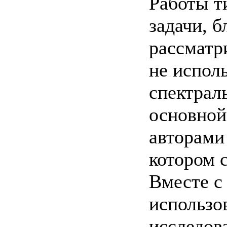
Работы т
задачи, б
рассматр
не испол
спектрал
основной
авторами
котором с
Вместе с
использов
исследов