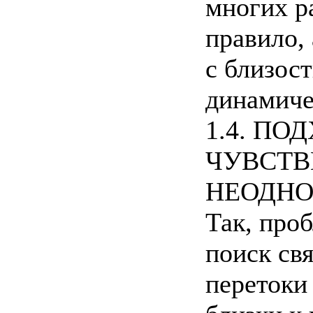
многих ра
правило,
с близос
динамиче
1.4. П
ЧУВСТВ
НЕОДНО
Так, про
поиск свя
перетоки