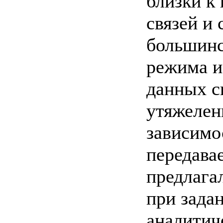
близки к
связей и
большинс
режима и
данных с
утяжелен
зависимо
передава
предлага
при зада
аналитич