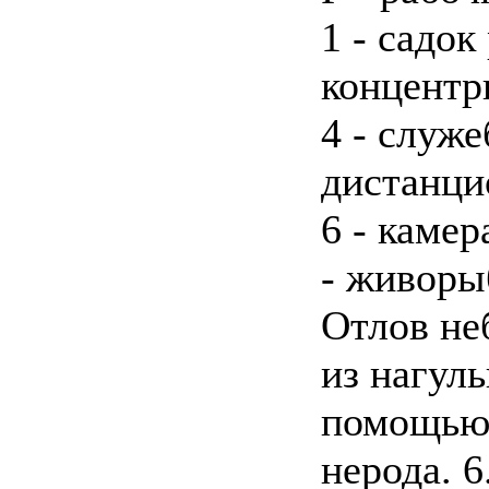
1 - садок
концентр
4 - служе
дистанци
6 - камер
- живоры
Отлов не
из нагул
помощью 
нерода. 6