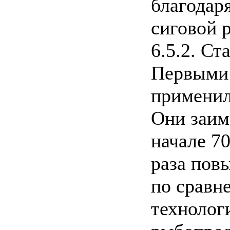
благодаря
сиговой 
6.5.2. Ст
Первыми 
применил
Они заим
начале 70
раза пов
по сравн
технолог