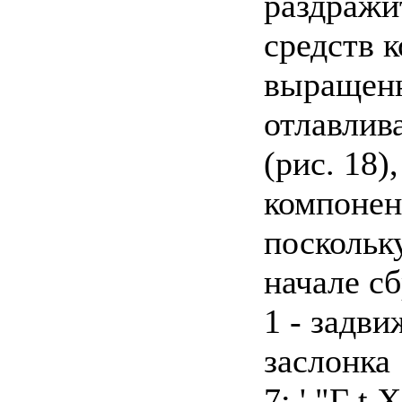
раздражи
средств 
выращенн
отлавлив
(рис. 18
компонен
поскольку
начале с
1 - задви
заслонка
7;.' "Г t X