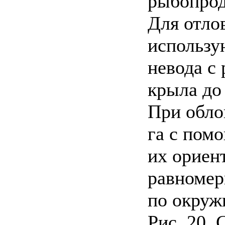
рыбопрод
Для отло
использу
невода с
крыла до 
При обло
га с пом
их ориен
равномер
по окруж
Рис. 20. 