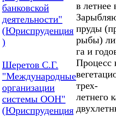
в летнее
банковской
Зарыбляю
деятельности"
пруды (п
(Юриспруденция
рыбы) ли
)
га и годо
Процесс 
Шеретов С.Г.
вегетаци
"Международные
трех-
организации
летнего к
системы ООН"
двухлетн
(Юриспруденция