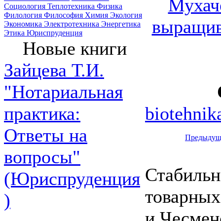
Мухаче
Социология
Теплотехника
Физика
Филология
Философия
Химия
Экология
выращив
Экономика
Электротехника
Энергетика
Этика
Юриспруденция
Новые книги
Зайцева Т.И.
"Нотариальная
biotehnik
практика:
Ответы на
Предыдущ
вопросы"
Стабильн
(Юриспруденция
товарных
)
и Чесмен