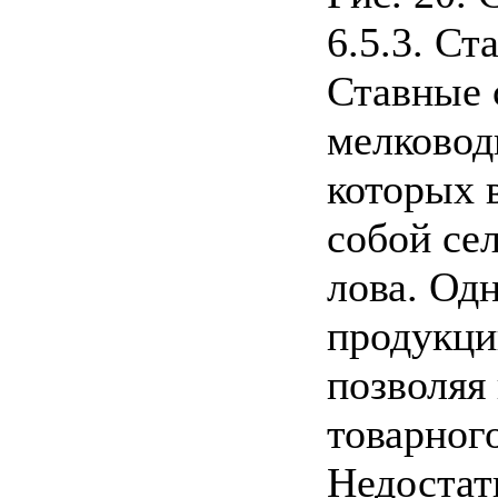
6.5.3. Ст
Ставные 
мелковод
которых 
собой се
лова. Од
продукци
позволяя
товарного
Недостат