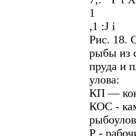
1
,1 :J i
Рис. 18.
рыбы из 
пруда и п
улова:
КП — кон
КОС - ка
рыбоулов
Р - рабо