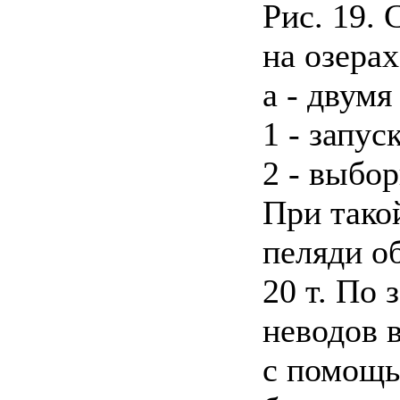
Рис. 19.
на озера
а - двумя
1 - запус
2 - выбо
При тако
пеляди об
20 т. По
неводов 
с помощь