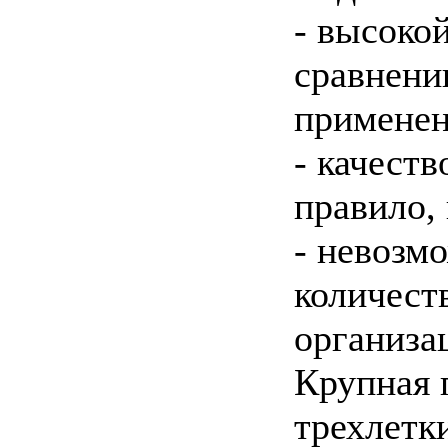
- высоко
сравнени
применен
- качест
правило,
- невозм
количест
организа
Крупная 
трехлетк