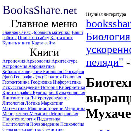
B
ooks
Share
.net
Научная литература
Главное меню
booksshar
Главная
О нас
Добавить материал
Ваши
Биологи
работы
Поиск по сайту
Карта книг
Купить книги
Карта сайта
ускоренн
Книги
пеляди"
Агрономия
Археология
Архитектура
Астрономия
Аэронавтика
Библиотековедение
Биология
География
(физ)
География (эк)
Геодезия
Геология
Биотех
Геотектоника
Геофизика
Информатика
Искусствоведение
История
Кибернетика
Криптография
Кулинария
Культурология
выращи
Лингвистика
Литературоведение
Литология
Логика
Маркетинг
Математика
Машиностроение
Медицина
Мухаче
Менеджмент
Механика
Минералогия
Нанотехнология
Педагогика
Политология
Почвоведение
Психология
Сельское хозяйство
Семиотика