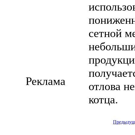
использо
пониженн
сетной м
небольши
продукци
получает
Реклама
отлова н
котца.
Предыдущ