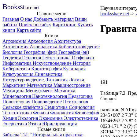
B
ooks
Share
.net
Научная литерат
Главное меню
booksshare.net
->
Главная
О нас
Добавить материал
Ваши
работы
Поиск по сайту
Карта книг
Купить
Гравита
книги
Карта сайта
Книги
Агрономия
Археология
Архитектура
Астрономия
Аэронавтика
Библиотековедение
Биология
География (физ)
География (эк)
Геодезия
Геология
Геотектоника
Геофизика
Информатика
Искусствоведение
История
Кибернетика
Криптография
Кулинария
Культурология
Лингвистика
Литературоведение
Литология
Логика
191
Маркетинг
Математика
Машиностроение
Медицина
Менеджмент
Механика
Таблица 7.2. Пре
Минералогия
Нанотехнология
Педагогика
Сюрдея
Политология
Почвоведение
Психология
Сельское хозяйство
Семиотика
Социология
название N Affma
Теплотехника
Физика
Филология
Философия
2345+007 2 7.3" G
Химия
Экология
Экономика
Электротехника
1634+267 2 3.8" G
Энергетика
Этика
Юриспруденция
0023-171 " 2 (?) 
Новые книги
ЗС194 " 2 3.15" G
Зайцева Т.И. "Нотариальная практика: