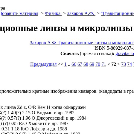
ура
Добавить материал
->
Физика
->
Захаров А.Ф.
->
"Гравитационны
ционные линзы и микролинзы 
Захаров А.Ф. Гравитационные линзы и микроли
ISBN 5-88929-037-
Скачать
(прямая ссылка)
:
gravitaci
Предыдущая
<<
1
..
66
67
68
69
70
71
<
72
>
73
74
дположительно кратные изображения квазаров, (кандидаты в гр
x линза Zd z, O/R Кем H когда обнаружен
(?) 1.49(?) 2.15 O Вндман и др. 1982
(?) 0.57(?) 1.96 O Джорговскнй и др. 1984
(?) (?) 0.95 R/O Хьювитт и др. 1987
 0.31 1.18 R/O Лефевр и др. 1988