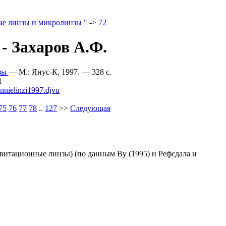
е линзы и микролинзы "
->
72
- Захаров А.Ф.
нзы
— M.: Янус-К, 1997. — 328 c.
1
onnielinzi1997.djvu
75
76
77
78
..
127
>>
Следующая
авитационные линзы) (по данным By (1995) и Рефсдала и