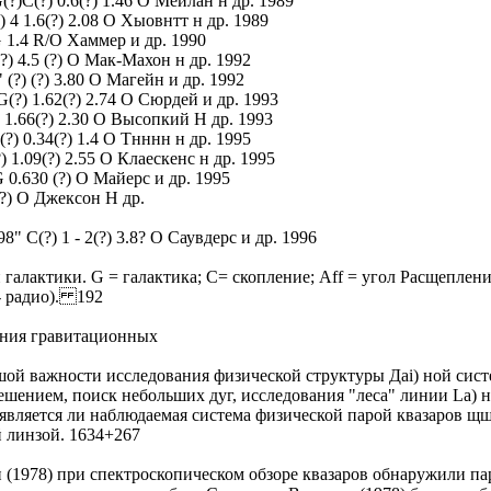
(?)C(?) 0.6(?) 1.46 O Мейлан н др. 1989
?) 4 1.6(?) 2.08 O Хыовнтт н др. 1989
G 1.4 R/O Хаммер и др. 1990
(?) 4.5 (?) O Мак-Махон н др. 1992
 (?) (?) 3.80 O Магейн и др. 1992
G(?) 1.62(?) 2.74 O Сюрдей и др. 1993
) 1.66(?) 2.30 O Высопкий H др. 1993
(?) 0.34(?) 1.4 O Тнннн н др. 1995
?) 1.09(?) 2.55 O Клаескенс н др. 1995
 0.630 (?) O Майерс и др. 1995
(?) O Джексон H др.
" C(?) 1 - 2(?) 3.8? O Саувдерс и др. 1996
й галактики. G = галактика; C= скопление; Aff = угол Расщепл
- радио). 192
ения гравитационных
шой важности исследования физической структуры Даі) ной сис
решением, поиск небольших дуг, исследования "леса" линии L
, является ли наблюдаемая система физической парой квазаров 
й линзой. 1634+267
(1978) при спектроскопическом обзоре квазаров обнаружили пар