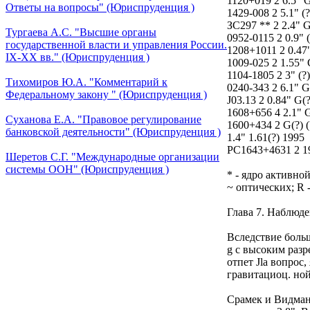
1120+019 2 6.5" G
Ответы на вопросы" (Юриспруденция )
1429-008 2 5.1" (
ЗС297 ** 2 2.4" 
Тургаева А.С. "Высшие органы
0952-0115 2 0.9" 
государственной власти и управления России.
1208+1011 2 0.47"
IХ-ХХ вв." (Юриспруденция )
1009-025 2 1.55" 
1104-1805 2 3" (?
Тихомиров Ю.А. "Комментарий к
0240-343 2 6.1" G
Федеральному закону " (Юриспруденция )
J03.13 2 0.84" G(
1608+656 4 2.1" G
Суханова Е.А. "Правовое регулирование
1600+434 2 G(?) 
банковской деятельности" (Юриспруденция )
1.4" 1.61(?) 1995
РС1643+4631 2 198
Шеретов С.Г. "Международные организации
системы ООН" (Юриспруденция )
* - ядро активно
~ оптических; R 
Глава 7. Наблюд
Вследствие боль
g с высоким раз
отпет Jla вопрос
гравитациоц. но
Срамек и Видман 