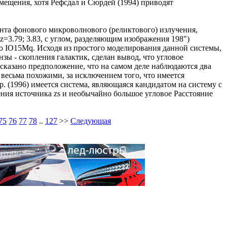
смещения, хотя Рефсдал и Сюрдей (1994) приводят
мента фонового микроволнового (реликтового) излучения,
=3.79; 3.83, с углом, разделяющим изображения 198")
ерно IO15Mq. Исходя из простого моделирования данной системы,
ы - скопления галактик, сделан вывод, что угловое
сказано предположение, что на самом деле наблюдаются два
весьма похожими, за исключением того, что имеется
 (1996) имеется система, являющаяся кандидатом на систему с
ения источника zs и необычайно большое угловое Расстояние
75
76
77
78
..
127
>>
Следующая