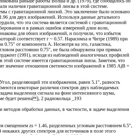
ликована раньше работы Волша и др. (1979), где сообщалось об
али наличия гравитационной линзы в этой системе.
емы с гравитационной линзой. Это заключение было основано
 1.96 для двух изображений. Используя данные детального
ердили, что эта система является системой с гравитационной
абирования и в рамках ошибок измерений длин волн,
наковы для обоих изображений, и получили, что избыток
оторой соответствует г ~ 0.57. Нарасимха и Читре (1989) при
 0.75" от компонента А. Несмотря на это, галактика,
 угловом расстоянии 0.75", не была обнаружена при прямых
Серджент (1991), исходя из наблюдений аналогичных профилей
 этой системе имеется гравитационная линза. Заметим, что
дят значение отношения светимости изображений в 1985 AjВ =
 Угол, разделяющий эти изображения, равен 5.1", разность
 Имеются некоторые различия спектров двух наблюдаемых
 задача выделения сигнала на фоне интенсивного шума,
ме будет решена j, 2 радиокольца _193
методов обработки данных, в частности, в задаче выделения
 смещением zs = 1.46, разделенных угловым расстоянием 6.5",
В никаких других спектров для источников в поле этого