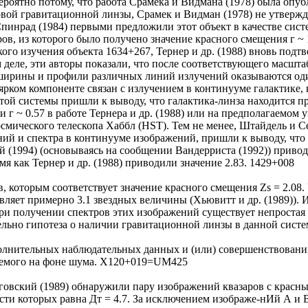
ероятно потому, что работа Срамека и Видмана (1978) была опуб
вой гравитационной линзы, Срамек и Видман (1978) не утвержд
пинрад (1984) первыми предложили этот объект в качестве сист
ров, из которого было получено значение красного смещения г ~
ого изучения объекта 1634+267, Тернер и др. (1988) вновь подтв
 деле, эти авторы показали, что после соответствующего масшт
ширины и профили различных линий излучений оказываются оди
 ярком компоненте связан с излучением в континууме галактике, к
ой системы пришли к выводу, что галактика-линза находится при
и г ~ 0.57 в работе Тернера и др. (1988) или на предполагаемом
смического телескопа Хаббл (HST). Тем не менее, Штайдель и 
й и спектра в континууме изображений, пришли к выводу, что в
 (1994) (основываясь на сообщении Вандерриста (1992)) приво
ремя как Тернер и др. (1988) приводили значение 2.83. 1429+008
в, которым соответствует значение красного смещения Zs = 2.08.
вляет примерно 3.1 звездных величины (Хьювитт и др. (1989)).
ри получении спектров этих изображений существует непростая
льно гипотеза о наличии гравитационной линзы в данной систе
олнительных наблюдательных данных и (или) совершенствовании 
аемого на фоне шума. X120+019=UM425
овский (1989) обнаружили пару изображений квазаров с красным
сти которых равна Дт = 4.7. За исключением изображе-нИй А и 