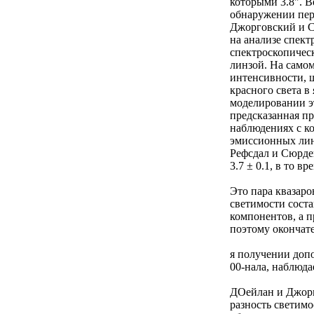
которыми 3.8". В
обнаружении пер
Джорговский и С
на анализе спект
спектроскопическ
линзой. На самом
интенсивности, 
красного света в
моделировании эт
предсказанная пр
наблюдениях с ко
эмиссионных лини
Рефсдал и Сюрдей
3.7 ± 0.1, в то в
Это пара квазаро
светимости соста
компонентов, а п
поэтому окончате
я получении доп
00-нала, наблюд
ДОейлан и Джорг
разность светимо