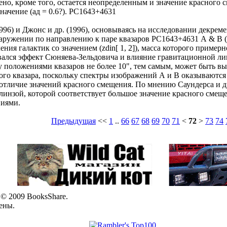
ено, кроме того, остается неопределенным и значение красного 
начение (ад = 0.6?). РС1643+4631
1996) и Джонс и др. (1996), основываясь на исследовании декре
ружении по направлению к паре квазаров РС1643+4631 А & В (z
ения галактик со значением (zdin[ 1, 2]), масса которого прим
ался эффект Сюняева-Зельдовича и влияние гравитационной линз
 положениями квазаров не более 10", тем самым, может быть вы
го квазара, поскольку спектры изображений А и В оказываются 
тличие значений красного смещения. По мнению Саундерса и др.
инзой, которой соответствует большое значение красного смещ
иями.
Предыдущая
<<
1
..
66
67
68
69
70
71
<
72
>
73
74
© 2009 BooksShare.
ены.