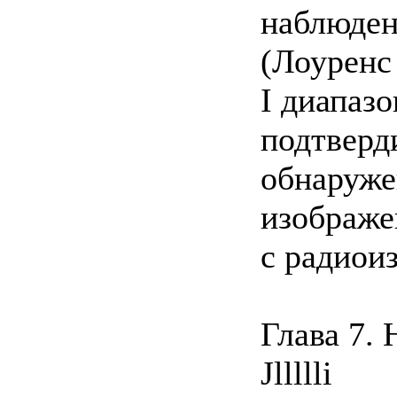
наблюден
(Лоуренс 
I диапазо
подтверд
обнаруж
изображе
с радиои
Глава 7.
Jllllli