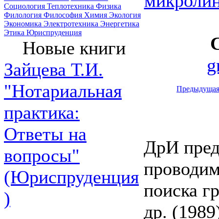
микроли
Социология
Теплотехника
Физика
Филология
Философия
Химия
Экология
Экономика
Электротехника
Энергетика
Этика
Юриспруденция
Новые книги
g
Зайцева Т.И.
"Нотариальная
Предыдуща
практика:
Ответы на
ДрИ пред
вопросы"
проводим
(Юриспруденция
поиска г
)
др. (198