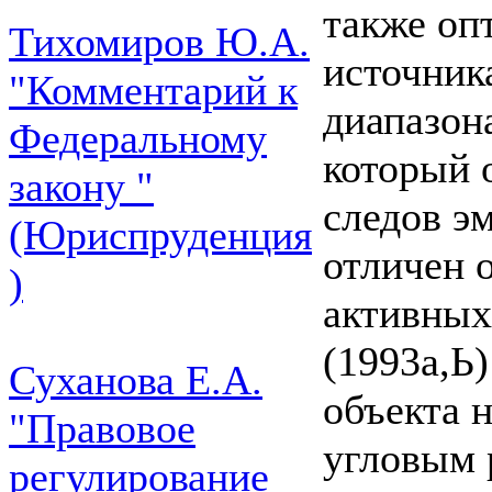
также оп
Тихомиров Ю.А.
источник
"Комментарий к
диапазона
Федеральному
который 
закону "
следов э
(Юриспруденция
отличен 
)
активных
(1993а,Ь
Суханова Е.А.
объекта н
"Правовое
угловым 
регулирование