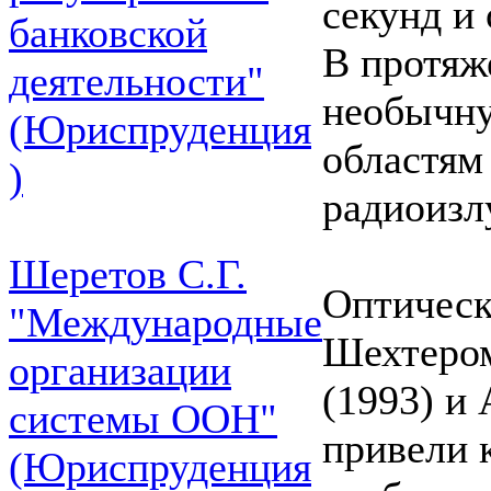
секунд и
банковской
В протяж
деятельности"
необычну
(Юриспруденция
областям
)
радиоизл
Шеретов С.Г.
Оптическ
"Международные
Шехтером
организации
(1993) и
системы ООН"
привели 
(Юриспруденция