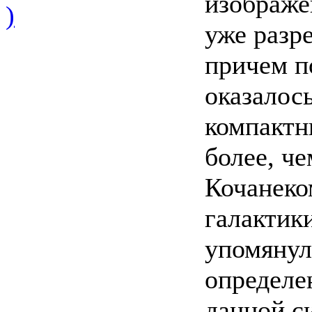
изображе
)
уже разре
причем п
оказалос
компактн
более, че
Кочанеко
галактик
упомянул
определе
данной с