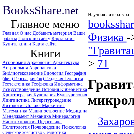
B
ooks
Share
.net
Научная литература
Главное меню
booksshar
Главная
О нас
Добавить материал
Ваши
Физика
-
работы
Поиск по сайту
Карта книг
Купить книги
Карта сайта
"Гравита
Книги
>
71
Агрономия
Археология
Архитектура
Астрономия
Аэронавтика
Библиотековедение
Биология
География
(физ)
География (эк)
Геодезия
Геология
Гравит
Геотектоника
Геофизика
Информатика
Искусствоведение
История
Кибернетика
Криптография
Кулинария
Культурология
микрол
Лингвистика
Литературоведение
Литология
Логика
Маркетинг
Математика
Машиностроение
Медицина
Менеджмент
Механика
Минералогия
Захаро
Нанотехнология
Педагогика
Политология
Почвоведение
Психология
Сельское хозяйство
Семиотика