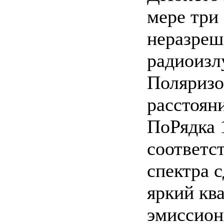
мере три 
неразреш
радиоизл
Поляризо
расстоян
ПоРядка 
соответс
спектра 
яркий ква
эмиссион