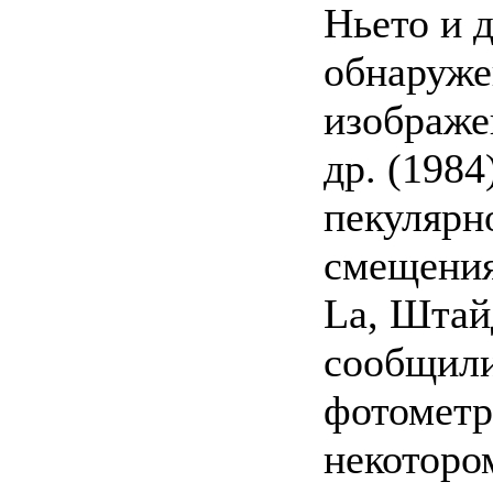
Ньето и 
обнаруже
изображе
др. (198
пекулярн
смещения
La, Штай
сообщили
фотометр
некоторо