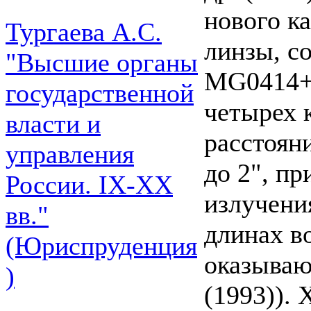
нового к
Тургаева А.С.
линзы, с
"Высшие органы
MG0414+0
государственной
четырех 
власти и
расстоян
управления
до 2", п
России. IХ-ХХ
излучени
вв."
длинах во
(Юриспруденция
оказываю
)
(1993)). 