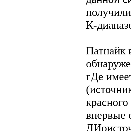
получили
К-диапаз
Патнайк 
обнаруже
гДе имее
(источни
красного
впервые с
ДИоисточ