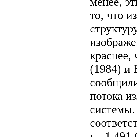
менее, э
то, что 
структур
изображе
краснее,
(1984) и
сообщили
потока и
системы.
соответс
г - 1.491