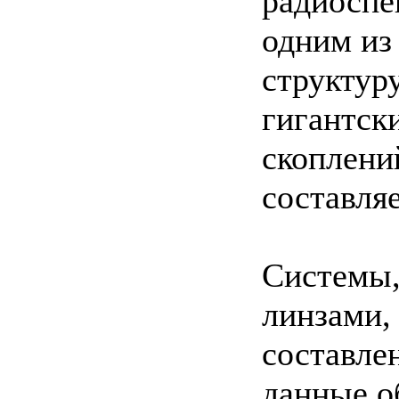
радиоспек
одним из
структур
гигантск
скоплени
составля
Системы,
линзами,
составле
данные о