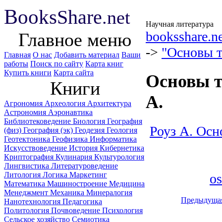
B
ooks
Share
.net
Научная литература
booksshare.n
Главное меню
->
"Основы т
Главная
О нас
Добавить материал
Ваши
работы
Поиск по сайту
Карта книг
Купить книги
Карта сайта
Основы т
Книги
А.
Агрономия
Археология
Архитектура
Астрономия
Аэронавтика
Библиотековедение
Биология
География
Роуз А. Ос
(физ)
География (эк)
Геодезия
Геология
Геотектоника
Геофизика
Информатика
Искусствоведение
История
Кибернетика
Криптография
Кулинария
Культурология
Лингвистика
Литературоведение
Литология
Логика
Маркетинг
os
Математика
Машиностроение
Медицина
Менеджмент
Механика
Минералогия
Предыдуща
Нанотехнология
Педагогика
Политология
Почвоведение
Психология
Сельское хозяйство
Семиотика