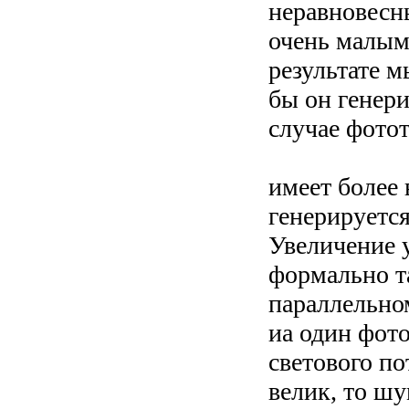
неравновесны
очень малым 
результате м
бы он генери
случае фотот
имеет более 
генерируетс
Увеличение 
формально та
параллельно
иа один фот
светового п
велик, то ш