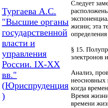
Следует заме
Тургаева А.С.
расположены
экспоненциа
"Высшие органы
жизни; эта т
государственной
определения 
власти и
§ 15. Полуп
управления
электронов 
России. IХ-ХХ
Анализ, про
вв."
неосновных н
(Юриспруденция
когда време
)
Время жизни
времени жиз