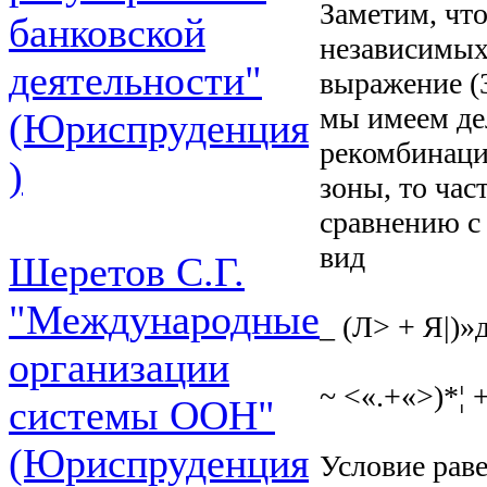
Заметим, что
банковской
независимых
деятельности"
выражение (
мы имеем де
(Юриспруденция
рекомбинаци
)
зоны, то час
сравнению с 
вид
Шеретов С.Г.
"Международные
_ (Л> + Я|)»
организации
~ <«.+«>)*¦ +
системы ООН"
(Юриспруденция
Условие раве