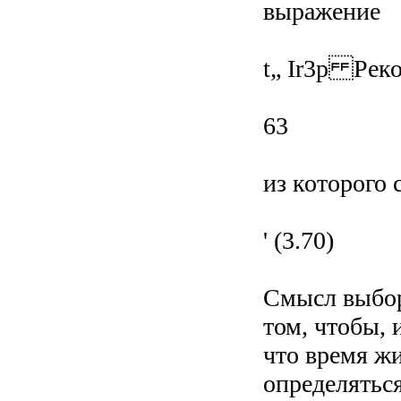
выражение
t„ Ir3p Рек
63
из которого 
' (3.70)
Смысл выбор
том, чтобы, 
что время ж
определятьс