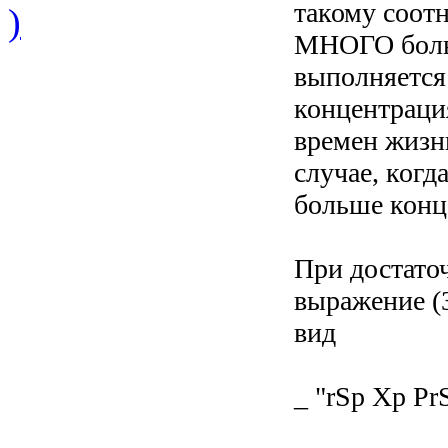
такому соот
)
МНОГО больш
выполняется
концентраци
времен жизн
случае, когд
больше конц
При достато
выражение (
вид
_ "rSp Xp PrS