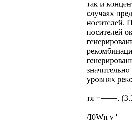
так и концен
случаях пре
носителей. 
носителей ок
генерирован
рекомбинаци
генерирован
значительно
уровнях реко
тя =——. (3.
/I0Wn v '