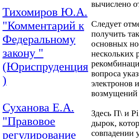
вычислено о
Тихомиров Ю.А.
Следует отм
"Комментарий к
получить та
Федеральному
основных но
закону "
нескольких 
рекомбинаци
(Юриспруденция
вопроса ука
)
электронов 
возмущений д
Суханова Е.А.
Здесь П\ и 
"Правовое
дырок, кото
совпадении 
регулирование