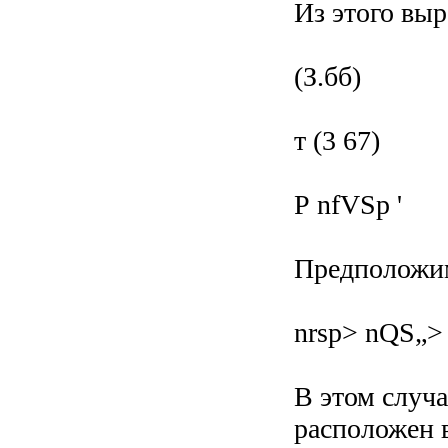
Из этого выр
(З.бб)
т (3 67)
Р nfVSp '
Предположим
nrsp> nQS„> p
В этом случ
расположен 