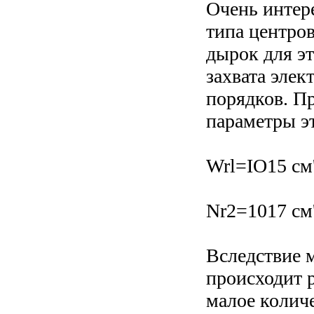
Очень интер
типа центров
дырок для э
захвата элек
порядков. П
параметры э
Wrl=IO15 см'
Nr2=1017 см'
Вследствие 
происходит 
малое колич