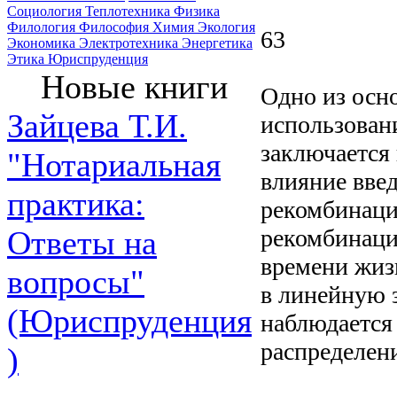
Социология
Теплотехника
Физика
Филология
Философия
Химия
Экология
63
Экономика
Электротехника
Энергетика
Этика
Юриспруденция
Новые книги
Одно из осн
Зайцева Т.И.
использован
заключается 
"Нотариальная
влияние вве
практика:
рекомбинаци
рекомбинаци
Ответы на
времени жиз
вопросы"
в линейную 
(Юриспруденция
наблюдается
распределен
)