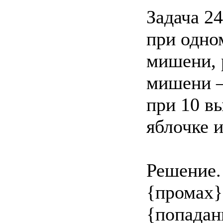
Задача 24
при одно
мишени, р
мишени —
при 10 в
яблочке 
Решение.
{промах}
{попадан