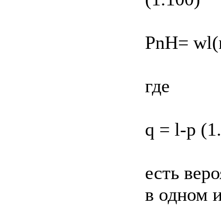
PnH= wl(
где
q = l-p (1
есть вер
в одном 