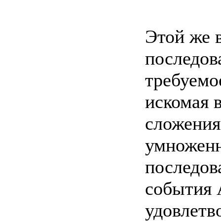
Этой же 
последов
требуемо
искомая 
сложения 
умноженн
последов
события 
удовлетв