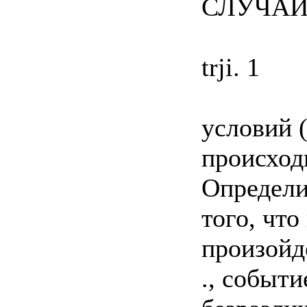
СЛУЧАЙ
trji. 1
условий 
происходи
Определим
того, чт
произойде
., событ