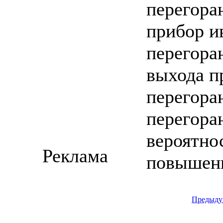
перегора
прибор и
перегора
выхода пр
перегора
перегора
вероятно
Реклама
повышени
Предыду