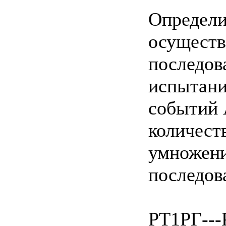
Определи
осуществ
последов
испытания
событий 
количест
умножени
последов
РТ1РГ---P