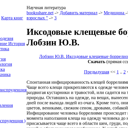
Научная литература
booksshare.net
->
Добавить материал
->
Медицина
-
Карта книг
взрослых "
->
3
Иксодовые клещевые бор
еодезия
Лобзин Ю.В.
ение
История
тика
Лобзин Ю.В. Иксодовые клещевые боррелио
гия
Скачать
(прямая сс
ология
ка
Предыдущая
<<
1
..
2
хника
Спонтанная инфицированность клещей боррелиями 
Чаще всего клещи прикрепляются к одежде человека 
Юриспруденция
раздвигая кустарники и травостой, или садится на
природы. Оставшись на одежде, на вещах, вынесенн
дней после выхода людей из очага. Кроме того, он
вления
цветов, вениками, свежим сеном, дровами, собако
Инфицирование человека боррелиями происходит п
момента наползания клеща на одежду человека до н
спруденция )
присасывается чаще всего в области шеи, груди, п