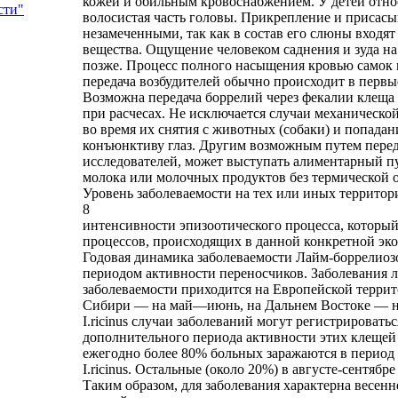
кожей и обильным кровоснабжением. У детей отно
сти"
волосистая часть головы. Прикрепление и присасы
незамеченными, так как в состав его слюны вход
вещества. Ощущение человеком саднения и зуда на
позже. Процесс полного насыщения кровью самок 
передача возбудителей обычно происходит в первые
Возможна передача боррелий через фекалии клеща
при расчесах. Не исключается случаи механическо
во время их снятия с животных (собаки) и попад
конъюнктиву глаз. Другим возможным путем перед
исследователей, может выступать алиментарный п
молока или молочных продуктов без термической 
Уровень заболеваемости на тех или иных территори
8
интенсивности эпизоотического процесса, который
процессов, происходящих в данной конкретной эко
Годовая динамика заболеваемости Лайм-боррелиоз
периодом активности переносчиков. Заболевания 
заболеваемости приходится на Европейской террит
Сибири — на май—июнь, на Дальнем Востоке — на
I.ricinus случаи заболеваний могут регистрировать
дополнительного периода активности этих клещей 
ежегодно более 80% больных заражаются в период с 
I.ricinus. Остальные (около 20%) в августе-сентябре 
Таким образом, для заболевания характерна весенн