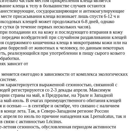
сительно частым местом прикрепления клеща является
вание клеща к телу в большинстве случаев остаются
ят анестезирующие, сосудорасширяющие и антикоагулирующие
 месте присасывания клеща возникает лишь спустя 6-12 ч и
иксодовых клещей может продолжаться 6-8 дней, однако
 сутки (в течение первых нескольких часов).
 при попадании их на кожу и последующего втирания в кожу
й передачи возбудителей при случайном раздавливании клещей
ания содержимого кишечника клеща в микротравмы кожи или на
ачи боррелий от животных к человеку, по данным некоторых
уть, реализующийся при употреблении в пищу сырого козьего
обработки.
ях зависит от
 меняется ежегодно в зависимости от комплекса экологических
системе.
ом характеризуется выраженной сезонностью, связанной с
людей регистрируются со 2-3 декады апреля. Максимум
ории страны на май, в Предуралье, на Урале и Западной
 май-июль. В очагах преимущественного обитания клещей
ся и осенью — в сентябре и октябре, что связано с наличием
в конце лета. Так, в Северо-Западном регионе России
апреля по июль по причине нападения как I.persulcatus, так и
в связи с активностью I.ricinus.
е-летняя сезонность, обусловленная периодом активности