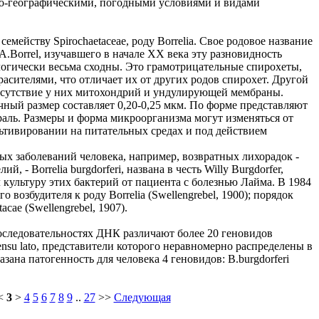
но-географическими, погодными условиями и видами
 семейству Spirochaetaceae, роду Borrelia. Свое родовое название
.Borrel, изучавшего в начале ХХ века эту разновидность
ологически весьма сходны. Это грамотрицательные спирохеты,
сителями, что отличает их от других родов спирохет. Другой
тсутствие у них митохондрий и ундулирующей мембраны.
чный размер составляет 0,20-0,25 мкм. По форме представляют
аль. Размеры и форма микроорганизма могут изменяться от
льтивировании на питательных средах и под действием
 заболеваний человека, например, возвратных лихорадок -
лий, - Borrelia burgdorferi, названа в честь Willy Burgdorfer,
л культуру этих бактерий от пациента с болезнью Лайма. В 1984
возбудителя к роду Borrelia (Swellengrebel, 1900); порядок
acae (Swellengrebel, 1907).
оследовательностях ДНК различают более 20 геновидов
ensu lato, представители которого неравномерно распределены в
зана патогенность для человека 4 геновидов: B.burgdorferi
<
3
>
4
5
6
7
8
9
..
27
>>
Следующая