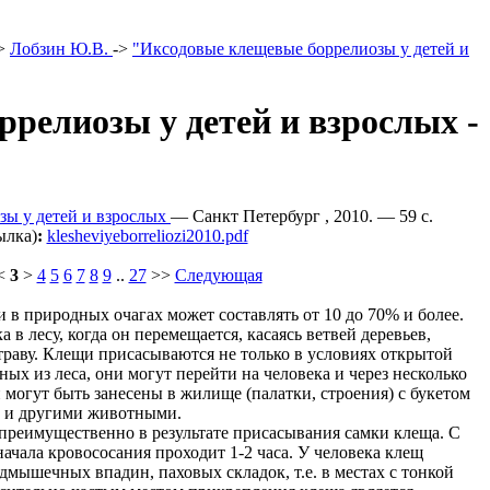
>
Лобзин Ю.В.
->
"Иксодовые клещевые боррелиозы у детей и
релиозы у детей и взрослых -
зы у детей и взрослых
— Санкт Петербург , 2010. — 59 c.
ылка)
:
klesheviyeborreliozi2010.pdf
<
3
>
4
5
6
7
8
9
..
27
>>
Следующая
в природных очагах может составлять от 10 до 70% и более.
в лесу, когда он перемещается, касаясь ветвей деревьев,
 траву. Клещи присасываются не только в условиях открытой
ых из леса, они могут перейти на человека и через несколько
и могут быть занесены в жилище (палатки, строения) с букетом
й и другими животными.
реимущественно в результате присасывания самки клеща. С
ачала кровососания проходит 1-2 часа. У человека клещ
одмышечных впадин, паховых складок, т.е. в местах с тонкой