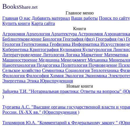
B
ooks
Share
.net
Главное меню
Главная
О нас
Добавить материал
Ваши работы
Поиск по сайту
Купить книги
Карта сайта
Книги
Агрономия
Археология
Архитектура
Астрономия
Аэронавтика
Библиотековедение
Биология
География (физ)
География (эк)
Г
Геология
Геотектоника
Геофизика
Информатика
Искусствовед
Кибернетика
Криптография
Кулинария
Культурология
Лингвис
Литературоведение
Литология
Логика
Маркетинг
Математика
Машиностроение
Медицина
Менеджмент
Механика
Минерало
Нанотехнология
Педагогика
Политология
Почвоведение
Псих
Сельское хозяйство
Семиотика
Социология
Теплотехника
Физи
Филология
Философия
Химия
Экология
Экономика
Электроте
Энергетика
Этика
Юриспруденция
Новые книги
Зайцева Т.И. "Нотариальная практика: Ответы на вопросы" (
)
Тургаева А.С. "Высшие органы государственной власти и упра
России. IХ-ХХ вв." (Юриспруденция )
Тихомиров Ю.А. "Комментарий к Федеральному закону " (Юри