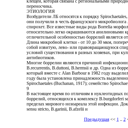
клещей, которая связана с региональными природ
переносчика.
ЭТИОЛОГИЯ
Возбудители ЛБ относятся к порядку Spirochaetales,
они получили в честь французского микробиолога A
спирохет. Все известные виды рода Borrelia морф
относительно легко окрашиваются анилиновыми кра
отличительной особенностью боррелий является о
Длина микробной клетки - от 10 до 30 мкм, попере
собой извитую, лево- или правовращающуюся спир
условий существования в разных хозяевах, при ку
антибиотиков.
Многие боррелии являются причиной инфекционных
B.recurrentis, B.duttoni, B.hermsii и др. Одна из борре
который вместе с Alan Barbour в 1982 году выдели
году была установлена принадлежность выделенного 
Spirochaetales (Buchanan, 1917); семейство Spirochaet
9
В настоящее время по отличиям в нуклеотидных п
боррелий, относящихся к комплексу B.burgdorferi s
пределах мирового нозоареала этой инфекции. Дока
sensu stricto, B.garinii, B.afzelii и
Предыдущая
<<
1
..
2