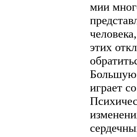
мии мног
представ
человека
этих отк
обратитьс
Большую 
играет с
Психичес
изменени
сердечны