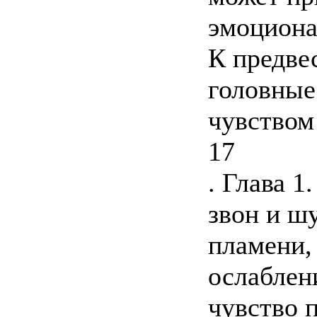
эмоциона
К предве
головные 
чувством
17
. Глава 1
звон и ш
пламени,
ослаблен
чувство 