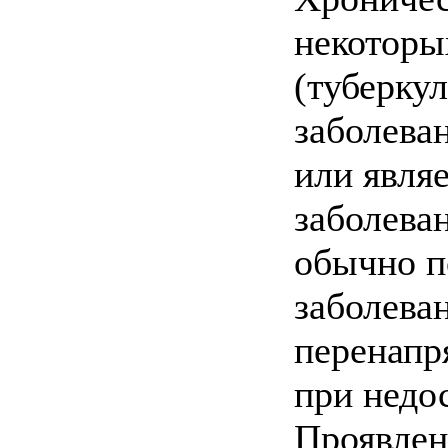
некоторы
(туберкул
заболева
или явля
заболева
обычно п
заболева
перенапр
при недо
Проявлен