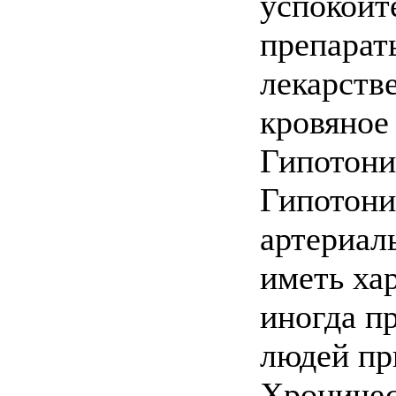
успокоит
препарат
лекарств
кровяное
Гипотони
Гипотони
артериал
иметь ха
иногда п
людей пр
Хроничес