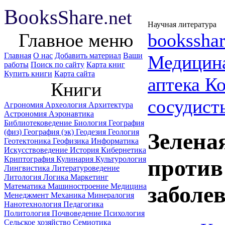
B
ooks
Share
.net
Научная литература
Главное меню
booksshar
Главная
О нас
Добавить материал
Ваши
Медицин
работы
Поиск по сайту
Карта книг
Купить книги
Карта сайта
аптека К
Книги
сосудист
Агрономия
Археология
Архитектура
Астрономия
Аэронавтика
Библиотековедение
Биология
География
(физ)
География (эк)
Геодезия
Геология
Зелена
Геотектоника
Геофизика
Информатика
Искусствоведение
История
Кибернетика
Криптография
Кулинария
Культурология
против
Лингвистика
Литературоведение
Литология
Логика
Маркетинг
Математика
Машиностроение
Медицина
заболе
Менеджмент
Механика
Минералогия
Нанотехнология
Педагогика
Политология
Почвоведение
Психология
Сельское хозяйство
Семиотика