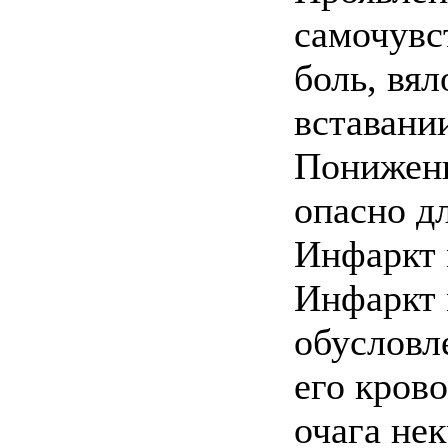
самочувс
боль, вял
вставани
Пониженн
опасно д
Инфаркт 
Инфаркт 
обусловл
его кров
очага нек