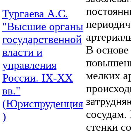
постоянн
Тургаева А.С.
периоди
"Высшие органы
артериал
государственной
В основе
власти и
повышени
управления
мелких ар
России. IХ-ХХ
происход
вв."
затрудня
(Юриспруденция
сосудам.
)
стенки с