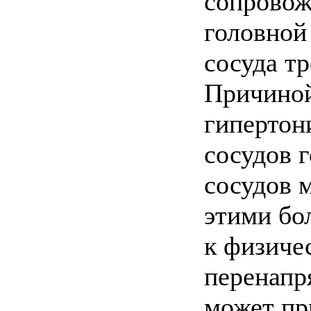
сопровож
головной
сосуда т
Причиной
гипертон
сосудов 
сосудов 
этими бо
к физиче
перенапр
может пр