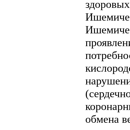
здоровых
Ишемичес
Ишемичес
проявлен
потребно
кислород
нарушени
(сердечн
коронарн
обмена в