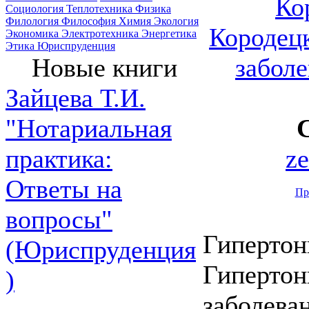
Ко
Социология
Теплотехника
Физика
Филология
Философия
Химия
Экология
Кородецк
Экономика
Электротехника
Энергетика
Этика
Юриспруденция
забол
Новые книги
Зайцева Т.И.
"Нотариальная
z
практика:
Ответы на
Пр
вопросы"
Гипертон
(Юриспруденция
Гипертон
)
заболева