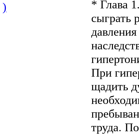
* Глава 
)
сыграть 
давления
наследст
гипертон
При гипе
щадить д
необходи
пребыван
труда. П