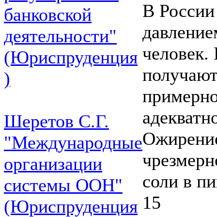
В Росси
банковской
давление
деятельности"
человек.
(Юриспруденция
получают
)
примерно
адекватно
Шеретов С.Г.
Ожирение
"Международные
чрезмерн
организации
соли в п
системы ООН"
15
(Юриспруденция