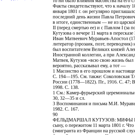
то ни было влияния масонства на его с
Факты свидетельствуют, что к началу 1
января 1801 г. он регулярно приглашал
последний день жизни Павла Петровича,
в итоге, единственным — не из царско
II (перед смертью ее) и с Павлом I (за
Кутузова о вечере 11 марта в пересказ
Иван Матвеевич Муравьев-Апостол (1
литератор (прозаик, поэт, переводчик)
был воспитателем Великих князей Але
Иностранной коллегии, а при Александ
Матвея, Кутузов «всю свою жизнь был
вероятно, рассказывал ему, а тот —
1 Масонство в его прошлом и настоящем
С. 194—195. См. также: Соколовская Т
России (1778—1822). Пг., 1916. С. 47; 
1998. С. 138.
1 См.: Камер-фурьерский церемониальны
30, 32—35 и сл.
3 Воспоминания и письма М.И. Муравь
1982. С. 167.
90
ФЕЛЬДМАРШАЛ КУТУЗОВ: МИФЫ 
сыну, о пережитом 11 марта 1801 г. Чт
(эмигранта из Франции на русской слу