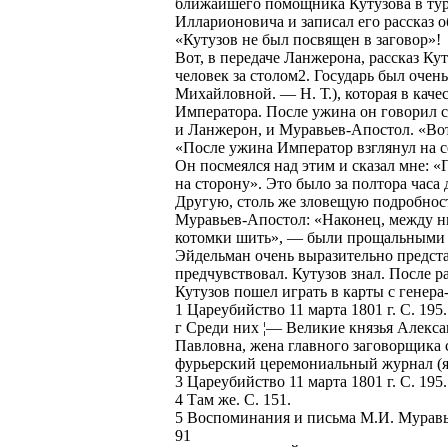
ближайшего помощника Кутузова в тур
Илларионовича и записал его рассказ о
«Кутузов не был посвящен в заговор»!
Вот, в передаче Ланжерона, рассказ Ку
человек за столом2. Государь был очен
Михайловной. — Н. Т.), которая в кач
Императора. После ужина он говорил с
и Ланжерон, и Муравьев-Апостол. «Вот
«После ужина Император взглянул на с
Он посмеялся над этим и сказал мне: «
на сторону». Это было за полтора часа
Другую, столь же зловещую подробност
Муравьев-Апостол: «Наконец, между ни
котомки шить», — были прощальными сл
Эйдельман очень выразительно предста
предчувствовал. Кутузов знал. После ра
Кутузов пошел играть в карты с генера
1 Цареубийство 11 марта 1801 г. С. 195.
г Среди них ¦— Великие князья Алекс
Павловна, жена главного заговорщика 
фурьерский церемониальный журнал (я
3 Цареубийство 11 марта 1801 г. С. 195.
4 Там же. С. 151.
5 Воспоминания и письма М.И. Муравье
91