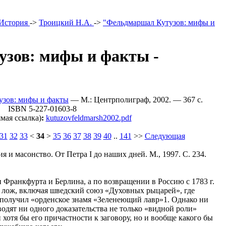
История
->
Троицкий H.A.
->
"Фельдмаршал Кутузов: мифы и
зов: мифы и факты -
узов: мифы и факты
— М.: Центрполиграф, 2002. — 367 c.
ISBN 5-227-01603-8
мая ссылка)
:
kutuzovfeldmarsh2002.pdf
31
32
33
<
34
>
35
36
37
38
39
40
..
141
>>
Следующая
ия и масонство. От Петра I до наших дней. M., 1997. С. 234.
и Франкфурта и Берлина, а по возвращении в Россию с 1783 г.
 лож, включая шведский союз «Духовных рыцарей», где
 получил «орденское знамя «Зеленеющий лавр»1. Однако ни
одят ни одного доказательства не только «видной роли»
 хотя бы его причастности к заговору, но и вообще какого бы