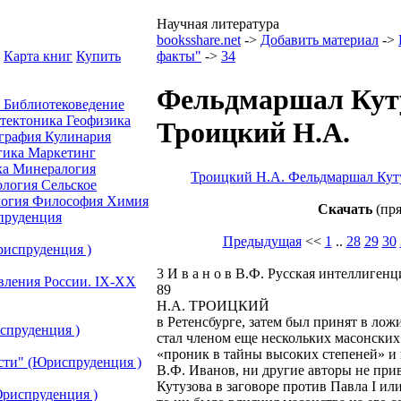
Научная литература
booksshare.net
->
Добавить материал
->
Карта книг
Купить
факты"
->
34
Фельдмаршал Куту
а
Библиотековедение
отектоника
Геофизика
Троицкий H.A.
графия
Кулинария
гика
Маркетинг
ка
Минералогия
Троицкий H.A. Фельдмаршал Кут
ология
Сельское
огия
Философия
Химия
Скачать
(пря
руденция
Предыдущая
<<
1
..
28
29
30
риспруденция )
3 И в а н о в В.Ф. Русская интеллигенц
авления России. IХ-ХХ
89
H.A. ТРОИЦКИЙ
в Ретенсбурге, затем был принят в лож
спруденция )
стал членом еще нескольких масонских
«проник в тайны высоких степеней» и
сти" (Юриспруденция )
В.Ф. Иванов, ни другие авторы не прив
Кутузова в заговоре против Павла I или
риспруденция )