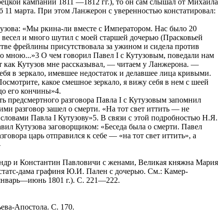
ецкой кампании 1811 —1812 гг.), то он сам слышал от Михаила
б 11 марта. При этом Ланжерон с уверенностью констатировал:
тузова: «Мы ркина-ли вместе с Императором. Нас было 20
ь весел и много шутил с моей старшей дочерью (Прасковьей
естве фрейлины присутствовала за ужином и сидела против
о мною...»3 О чем говорил Павел I с Кутузовым, поведали нам
 как Кутузов мне рассказывал, — читаем у Ланжерона. —
ебя в зеркало, имевшее недостаток и делавшее лица кривыми.
Посмотрите, какое смешное зеркало, я вижу себя в нем с шеей
 до его кончины»4.
ь предсмертного разговора Павла I с Кутузовым запомнил
ми разговор зашел о смерти. «На тот свет иттить — не
овами Павла I Кутузову»5. В связи с этой подробностью Н.Я.
вил Кутузова заговорщиком: «Беседа была о смерти. Павел
зговора царь отправился к себе — «на тот свет иттить», а
-
андр и Константин Павловичи с женами, Великая княжна Мария
статс-дама графиня Ю.И. Пален с дочерью. См.: Камер-
нварь—июнь 1801 г.). С. 221—222.
ва-Апостола. С. 170.