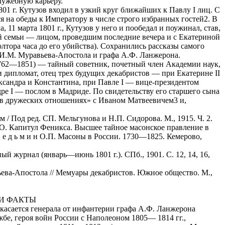
лужебную карьеру.
801 г. Кутузов входил в узкий круг ближайших к Павлу I лиц. С
ся на обеды к Императору в числе строго избранных гостей2. В
 11 марта 1801 г., Кутузов у него и пообедал и поужинал, став,
й семьи — лицом, проведшим последние вечера и с Екатериной
 полтора часа до его убийства). Сохранились рассказы самого
е И.М. Муравьева-Апостола и графа А.Ф. Ланжерона.
762—1851) — тайный советник, почетный член Академии наук,
 и дипломат, отец трех будущих декабристов — при Екатерине II
ксандра и Константина, при Павле I — вице-президентом
ре I — послом в Мадриде. По свидетельству его старшего сына
 в дружеских отношениях» с Иваном Матвеевичем3 и,
 / Под ред. СП. Мельгунова и Н.П. Сидорова. M., 1915. Ч. 2.
.О. Капитул Феникса. Высшее тайное масонское правление в
В е д ь м и н О.П. Масоны в России. 1730—1825. Кемерово,
й журнал (январь—июнь 1801 г.). СПб., 1901. С. 12, 14, 16,
ева-Апостола // Мемуары декабристов. Южное общество. M.,
И ФАКТЫ
о касается генерала от инфантерии графа А.Ф. Ланжерона
жбе, героя войн России с Наполеоном 1805— 1814 гг.,