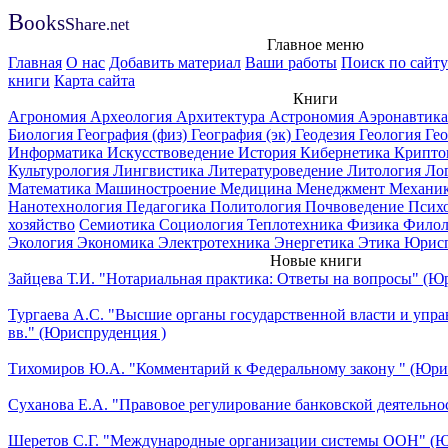
B
ooks
Share
.net
Главное меню
Главная
О нас
Добавить материал
Ваши работы
Поиск по сайту
книги
Карта сайта
Книги
Агрономия
Археология
Архитектура
Астрономия
Аэронавтик
Биология
География (физ)
География (эк)
Геодезия
Геология
Ге
Информатика
Искусствоведение
История
Кибернетика
Крипто
Культурология
Лингвистика
Литературоведение
Литология
Ло
Математика
Машиностроение
Медицина
Менеджмент
Механи
Нанотехнология
Педагогика
Политология
Почвоведение
Псих
хозяйство
Семиотика
Социология
Теплотехника
Физика
Филол
Экология
Экономика
Электротехника
Энергетика
Этика
Юрисп
Новые книги
Зайцева Т.И. "Нотариальная практика: Ответы на вопросы" (Ю
Тургаева А.С. "Высшие органы государственной власти и упр
вв." (Юриспруденция )
Тихомиров Ю.А. "Комментарий к Федеральному закону " (Юри
Суханова Е.А. "Правовое регулирование банковской деятельно
Шеретов С.Г. "Международные организации системы ООН" (Ю