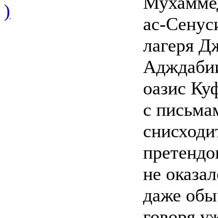
Мухаммед
)
ас-Сенус
лагеря Дж
Адждабии
оазис Ку
с письма
снисходи
претендо
не оказал
даже обы
говоря уж