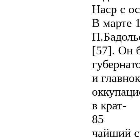
Наср с ос
В марте 
П.Бадоль
[57]. Он
губернат
и главно
оккупаци
в крат-
85
чайший с