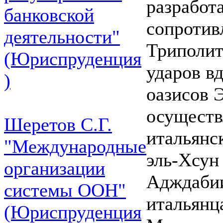
разработ
банковской
сопротив
деятельности"
Триполит
(Юриспруденция
ударов в
)
оазисов 
осуществл
Шеретов С.Г.
итальянск
"Международные
эль-Хсун 
организации
Адждабии
системы ООН"
итальянц
(Юриспруденция