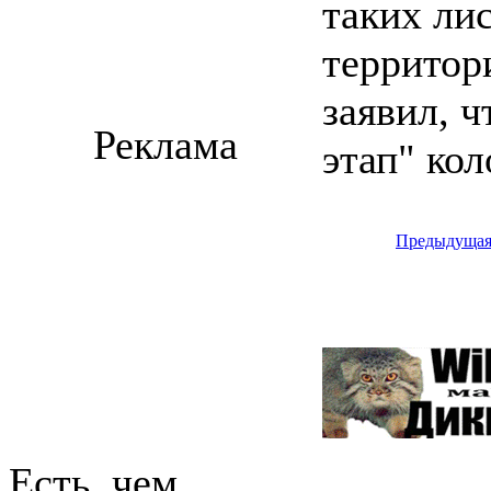
таких ли
территор
заявил, 
Реклама
этап" ко
Предыдуща
Есть, чем