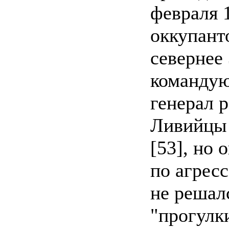
февраля 1
оккупант
севернее 
команду
генерал р
Ливийцы 
[53], но
по агресс
не решал
"прогулк