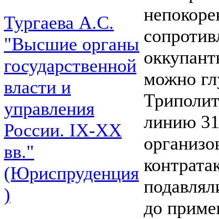
непокоре
Тургаева А.С.
сопротив
"Высшие органы
оккупант
государственной
можно гл
власти и
Триполит
управления
линию 31
России. IХ-ХХ
организо
вв."
контрата
(Юриспруденция
подавлял
)
до приме