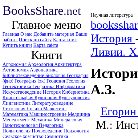
B
ooks
Share
.net
Научная литература
Главное меню
booksshar
Главная
О нас
Добавить материал
Ваши
История
работы
Поиск по сайту
Карта книг
Купить книги
Карта сайта
Ливии. X
Книги
Агрономия
Археология
Архитектура
Истори
Астрономия
Аэронавтика
Библиотековедение
Биология
География
(физ)
География (эк)
Геодезия
Геология
А.З.
Геотектоника
Геофизика
Информатика
Искусствоведение
История
Кибернетика
Криптография
Кулинария
Культурология
Лингвистика
Литературоведение
Егорин
Литология
Логика
Маркетинг
Математика
Машиностроение
Медицина
Менеджмент
Механика
Минералогия
М.: Инс
Нанотехнология
Педагогика
Политология
Почвоведение
Психология
Сельское хозяйство
Семиотика