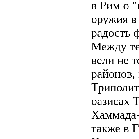
в Рим о 
оружия в
радость 
Между те
вели не 
районов,
Триполит
оазисах 
Хаммада-
также в Г