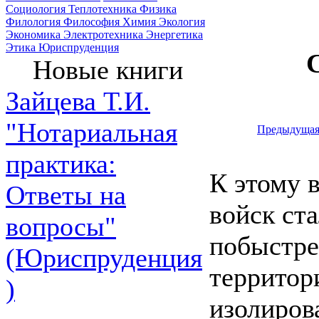
Социология
Теплотехника
Физика
Филология
Философия
Химия
Экология
Экономика
Электротехника
Энергетика
Этика
Юриспруденция
Новые книги
Зайцева Т.И.
"Нотариальная
Предыдуща
практика:
К этому 
Ответы на
войск ст
вопросы"
побыстре
(Юриспруденция
территор
)
изолиров