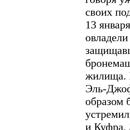
своих по
13 января
овладели
защищавш
бронемаш
жилища. 
Эль-Джоф
образом 
устремил
и Куфра. 