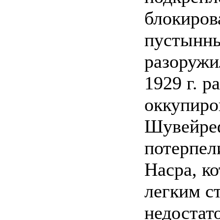
блокиров
пустынны
разоружи
1929 г. 
оккупиро
Шувейреф
потерпел
Насра, к
легким с
недостат