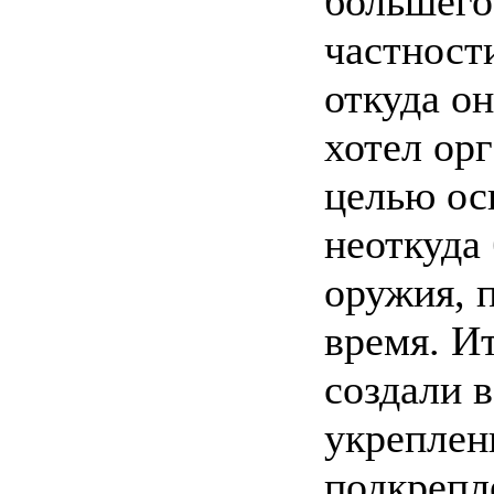
большего.
частност
откуда о
хотел ор
целью ос
неоткуда
оружия, 
время. Ит
создали 
укреплен
подкрепл