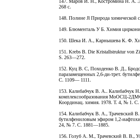
147. Маров И. H., Костромина H. А.
268 с.
148. Полине Jl Природа химической свя
149. Блюменталь У Б. Химия циркония.
150. Шека И. А., Карнышева К. Ф. Хим
151. Krebs В. Die Kristallstruktur von Z
S. 263—272.
152. Куц В. С, Походенко В. Д., Бро
паразамещенных 2,6-ди-трет. бутилфе
С. 1109— 1111.
153. Калибабчук В. А.. Калибабчук Н.
комплексообразования МоОСЦ-2ДМФ
Координац. химия. 1978. Т. 4, № 1. С
154. Калибабчук В. А., Трачевский В
бутилфениловым эфиром 1,2-иафтохин
24, № 7. С. 1881—1885.
156. Голуб A. M., Трачевский В. В.,