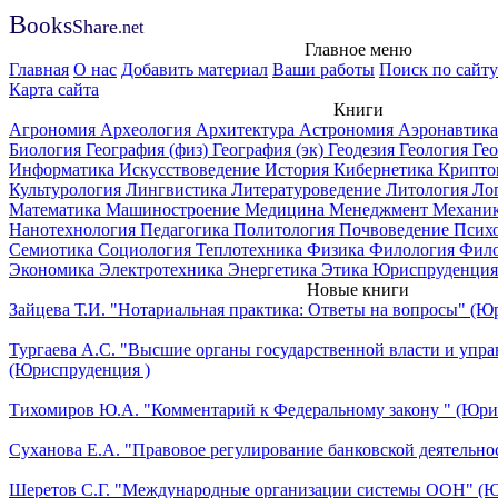
B
ooks
Share
.net
Главное меню
Главная
О нас
Добавить материал
Ваши работы
Поиск по сайту
Карта сайта
Книги
Агрономия
Археология
Архитектура
Астрономия
Аэронавтик
Биология
География (физ)
География (эк)
Геодезия
Геология
Ге
Информатика
Искусствоведение
История
Кибернетика
Крипто
Культурология
Лингвистика
Литературоведение
Литология
Ло
Математика
Машиностроение
Медицина
Менеджмент
Механи
Нанотехнология
Педагогика
Политология
Почвоведение
Псих
Семиотика
Социология
Теплотехника
Физика
Филология
Фил
Экономика
Электротехника
Энергетика
Этика
Юриспруденция
Новые книги
Зайцева Т.И. "Нотариальная практика: Ответы на вопросы" (Ю
Тургаева А.С. "Высшие органы государственной власти и упра
(Юриспруденция )
Тихомиров Ю.А. "Комментарий к Федеральному закону " (Юри
Суханова Е.А. "Правовое регулирование банковской деятельно
Шеретов С.Г. "Международные организации системы ООН" (Ю