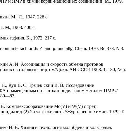
 ЭПР и ЯМР в химии корди-иациоиных соединений. M., 1979.
зи. M.; Л., 1947. 226 с.
 M., 1963. 406 с.
ия гафния. К., 1972. 217 с.
irconiumtetrachlorid// Z. anorg. und allg. Chem. 1970. Bd 378, N 3.
дский А. И. Ассоциация и скорость обмена протонов
нолов с этиловым спиртом//Докл. АН СССР. 1968. Т. 180, № 5.
 H., Куц В. С, Трачев-ский В. В. Исследование
А с замещенным о-нафтохинондиазидом методом ПМР //
. 80—83.
. В. Комплексообразоваиие Mo(V) и W(V) с трет,
ондиазид-(2)-5-сульфокислоты//Журн. неорг. химии. 1979. Т.
 Улько Н. В. Химия и технология молибдена и вольфрама.