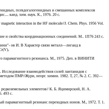
огенидных, псевдогалогенидных и смешанных комплексов
.... канд. хим. иаук. К., 1976. 20 с.
magnetic interaction in the HF molecule//J. Chem. Phys. 1956 Vol.
ние и свойства координационных соединений. M.. 1П76 243 с.
чини"- ов И. В Характер связи металл—лнгаид в
r(V),
о парамагнитного резонанса. M., 1975. Деп. в ВИНИТИ
А. Исследование взаимодействия солей лантанидов с
тодом ПМР//Жури, неорг. химии. 1982. Т, 27, № 2. С. 392—
редкоземельных элементов// К. Б. Яцимирский, Н. А.
. 493 с.
ый парамагнитный резонанс переходных ионов. M., 1972. Т. 1.