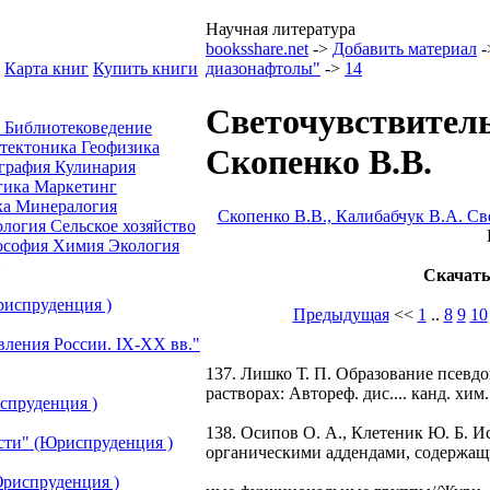
Научная литература
booksshare.net
->
Добавить материал
-
Карта книг
Купить книги
диазонафтолы"
->
14
Светочувствител
а
Библиотековедение
отектоника
Геофизика
Скопенко В.В.
графия
Кулинария
гика
Маркетинг
ка
Минералогия
Скопенко В.В., Калибабчук В.А. С
ология
Сельское хозяйство
ософия
Химия
Экология
Скачать
риспруденция )
Предыдущая
<<
1
..
8
9
10
вления России. IХ-ХХ вв."
137. Лишко Т. П. Образование псевд
растворах: Автореф. дис.... канд. хим. 
спруденция )
138. Осипов О. А., Клетеник Ю. Б. 
сти" (Юриспруденция )
органическими аддендами, содержащ
риспруденция )