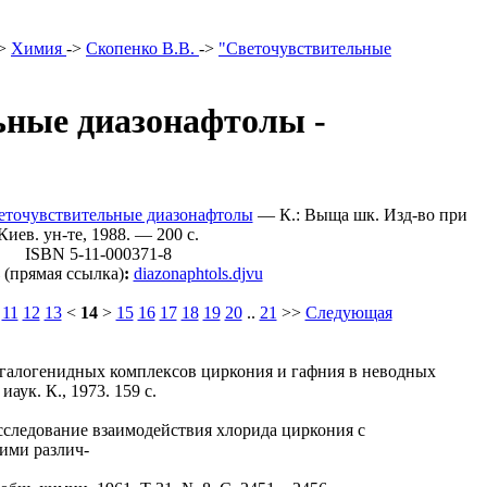
>
Химия
->
Скопенко В.В.
->
"Светочувствительные
ьные диазонафтолы -
веточувствительные диазонафтолы
— К.: Выща шк. Изд-во при
Киев. ун-те, 1988. — 200 c.
ISBN 5-11-000371-8
(прямая ссылка)
:
diazonaphtols.djvu
11
12
13
<
14
>
15
16
17
18
19
20
..
21
>>
Следующая
огалогенидных комплексов циркония и гафния в неводных
иаук. К., 1973. 159 с.
Исследование взаимодействия хлорида циркония с
ими различ-