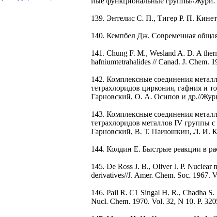
иые функциональные группы//Жури. о
139. Энтелис С. П., Тигер Р. П. Кинет
140. Кемпбел Дж. Современная общая хи
141. Chung F. M., Wesland A. D. A ther
hafniumtetrahalides // Canad. J. Chem. 
142. Комплексные соединения метал
тетрахлоридов циркония, гафния и то
Гарновский, О. А. Осипов и др.//Журн
143. Комплексные соединения метал
тетрахлоридов металлов IV группы с 
Гарновский, В. Т. Паиюшкин, Л. И. Ку
144. Колдин Е. Быстрые реакции в рас
145. De Ross J. В., Oliver I. P. Nuclear 
derivatives//J. Amer. Chem. Soc. 1967. 
146. Pail R. C1 Singal H. R., Chadha S. 
Nucl. Chem. 1970. Vol. 32, N 10. P. 3