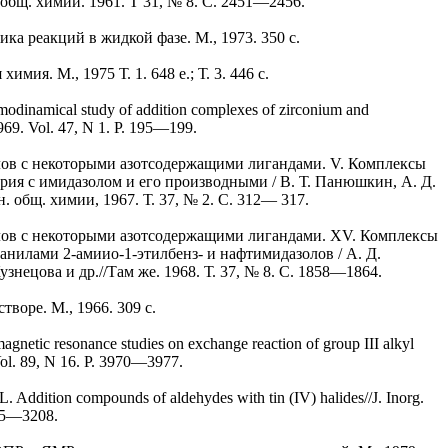
бщ. химии. 1961. T 31, № 8. С. 2451—2456.
ика реакций в жидкой фазе. M., 1973. 350 с.
мия. M., 1975 Т. 1. 648 е.; Т. 3. 446 с.
modinamical study of addition complexes of zirconium and
1969. Vol. 47, N 1. P. 195—199.
лов с некоторыми азотсодержащими лигандами. V. Комплексы
рия с имидазолом и его производными / В. Т. Панюшкин, А. Д.
. общ. химии, 1967. Т. 37, № 2. С. 312— 317.
лов с некоторыми азотсодержащими лигандами. XV. Комплексы
анилами 2-амиио-1-этилбенз- и нафтимидазолов / А. Д.
знецова и др.//Там же. 1968. Т. 37, № 8. С. 1858—1864.
творе. M., 1966. 309 с.
magnetic resonance studies on exchange reaction of group III alkyl
Vol. 89, N 16. P. 3970—3977.
L. Addition compounds of aldehydes with tin (IV) halides//J. Inorg.
205—3208.