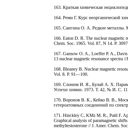
163. Краткая химическая энциклопедия.
164. Реми Г. Курс неорганической хими
165. Сангина О. А. Редкие металлы. M.
166. Eaton D. R. The nuclear magnetic re
Chem. Soc. 1965. Vol. 87, N 14. P. 30
167. Gansow O. A., Loeffer P. A., Davis 
13 nuclear magnetic resonance spectra /
168. Bleaney B. Nuclear magnetic resonan
Vol. 8. P. 91—100.
169. Слоним И. Я., Булай А. X. Пар
Успехи химии. 1973. Т. 42, № И. С. 
170. Воронов В. К., Кейко В. В., Мо
гетероатомиых соединений по спектра
171. Hinckley С, KMz М. R., Patil F. Appl
Graphical analysis of paramagnetic shifts
methyltestosterone // J. Amer. Chem. So