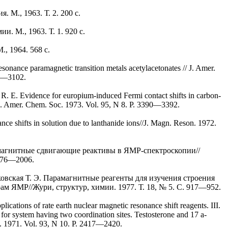
 M., 1963. Т. 2. 200 с.
и. M., 1963. Т. 1. 920 с.
, 1964. 568 с.
sonance paramagnetic transition metals acetylacetonates // J. Amer.
97—3102.
R. E. Evidence for europium-induced Fermi contact shifts in carbon-
/J. Amer. Chem. Soc. 1973. Vol. 95, N 8. P. 3390—3392.
ce shifts in solution due to lanthanide ions//J. Magn. Reson. 1972.
амагнитные сдвигающие реактивы в ЯМР-спектроскопии//
1176—2006.
сковская Т. Э. Парамагнитные реагенты для изучения строения
м ЯМР//Жури, структур, химии. 1977. Т. 18, № 5. С. 917—952.
ications of rate earth nuclear magnetic resonance shift reagents. III.
 for system having two coordination sites. Testosterone and 17 a-
c. 1971. Vol. 93, N 10. P. 2417—2420.