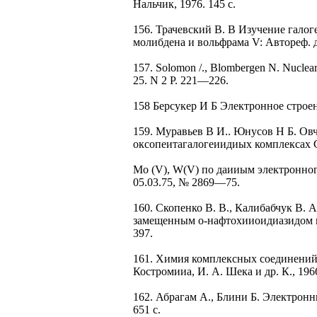
Нальчик, 1976. 145 с.
156. Трачевский В. В Изучение гал
молибдена и вольфрама V: Автореф. дис
157. Solomon /., Blombergen N. Nuclear 
25. N 2 P. 221—226.
158 Берсукер И Б Электронное строе
159. Муравьев В И.. Юнусов H Б. Ов
оксопеитагалогеиидиых комплексах C
Mo (V), W(V) по даииым электронног
05.03.75, № 2869—75.
160. Скопенко В. В., Калибабчук В. 
замещенным о-нафтохииоидиазидом ме
397.
161. Химия комплексных соединений 
Костромииа, И. А. Шека и др. К., 1966
162. Абрагам А., Блини Б. Электронн
651 с.