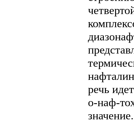
четверто
комплекс
диазонаф
представ
термичес
нафталин
речь иде
о-наф-то
значение.