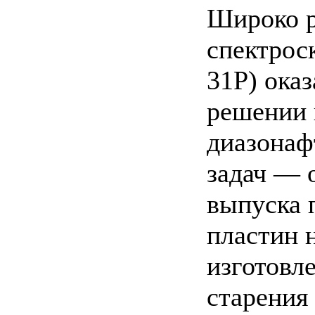
Широко р
спектрос
31P) ока
решении 
диазонаф
задач — 
выпуска 
пластин 
изготовл
старения