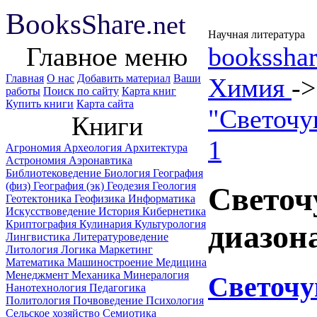
B
ooks
Share
.net
Научная литература
Главное меню
booksshar
Главная
О нас
Добавить материал
Ваши
Химия
-
работы
Поиск по сайту
Карта книг
Купить книги
Карта сайта
"Светочу
Книги
1
Агрономия
Археология
Архитектура
Астрономия
Аэронавтика
Библиотековедение
Биология
География
(физ)
География (эк)
Геодезия
Геология
Светоч
Геотектоника
Геофизика
Информатика
Искусствоведение
История
Кибернетика
Криптография
Кулинария
Культурология
диазон
Лингвистика
Литературоведение
Литология
Логика
Маркетинг
Математика
Машиностроение
Медицина
Менеджмент
Механика
Минералогия
Светочу
Нанотехнология
Педагогика
Политология
Почвоведение
Психология
Сельское хозяйство
Семиотика