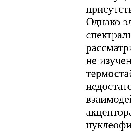
присутст
Однако э
спектрал
рассматр
не изуче
термоста
недостато
взаимоде
акцептор
нуклеофи