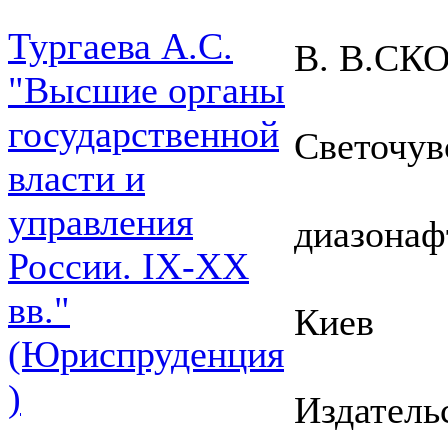
Тургаева А.С.
В. В.СК
"Высшие органы
государственной
Светочув
власти и
управления
диазонаф
России. IХ-ХХ
вв."
Киев
(Юриспруденция
)
Издатель