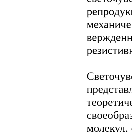
репродук
механиче
вержденн
резистив
Светочув
представ
теоретиче
своеобра
молекул,