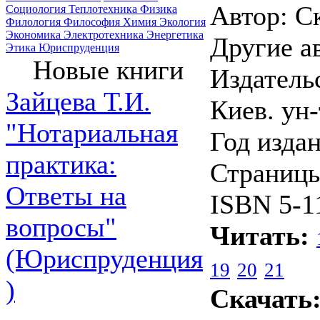
Автор: С
Социология
Теплотехника
Физика
Филология
Философия
Химия
Экология
Экономика
Электротехника
Энергетика
Другие а
Этика
Юриспруденция
Новые книги
Издатель
Зайцева Т.И.
Киев. ун-
"Нотариальная
Год издан
практика:
Страницы
Ответы на
ISBN 5-1
вопросы"
Читать:
(Юриспруденция
19
20
21
)
Скачать