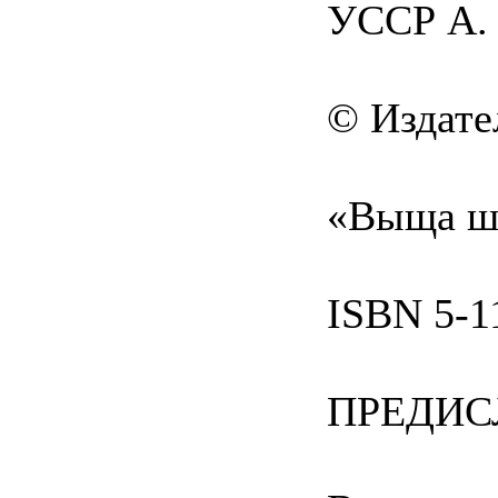
УССР А. 
© Издате
«Выща шк
ISBN 5-1
ПРЕДИС