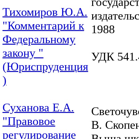
государс
Тихомиров Ю.А.
издатель
"Комментарий к
1988
Федеральному
закону "
УДК 541.
(Юриспруденция
)
Суханова Е.А.
Светочув
"Правовое
В. Скопе
регулирование
Выща шк.