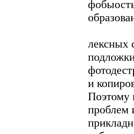
фобыость
образова
лексных 
подложки
фотодест
и копиро
Поэтому 
проблем 
прикладн