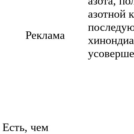
азота, п
азотной 
последую
Реклама
хинондиа
усоверше
Есть, чем