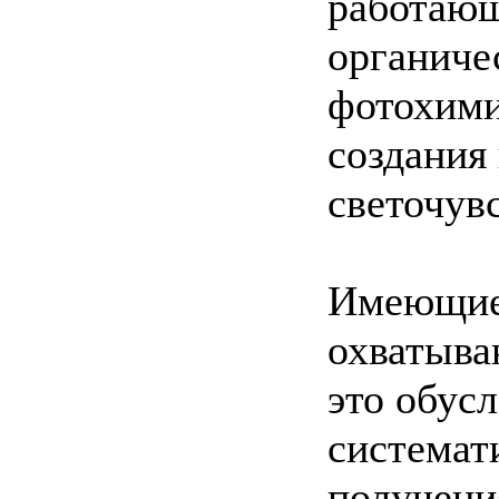
работающ
органиче
фотохими
создания
светочув
Имеющиес
охватыва
это обус
системат
получени