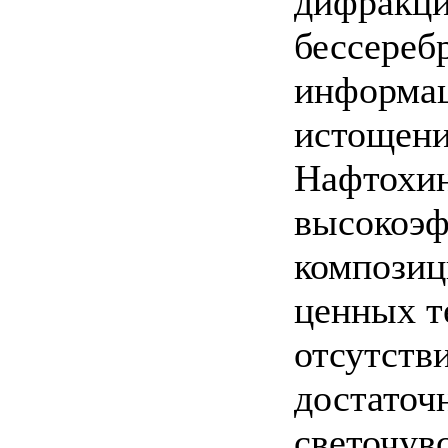
дифракци
бессереб
информац
истощени
Нафтохин
высокоэф
композиц
ценных т
отсутств
достаточ
светочув