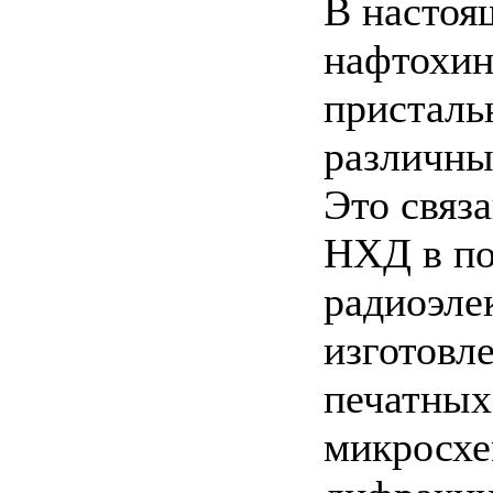
В настоя
нафтохи
присталь
различны
Это связ
НХД в по
радиоэле
изготовл
печатных
микросхе