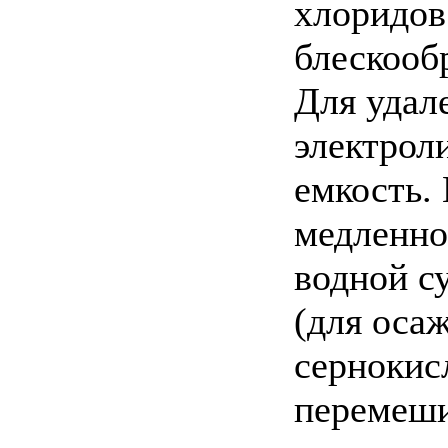
хлоридов
блескооб
Для удал
электрол
емкость.
медленно
водной с
(для осаж
сернокис
перемеши