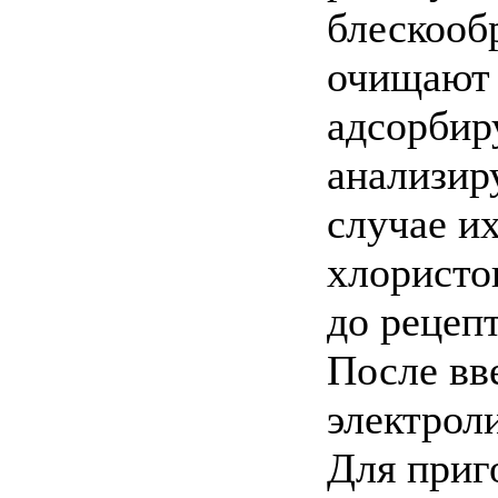
блескооб
очищают о
адсорбир
анализир
случае и
хлористо
до рецеп
После вв
электроли
Для приг