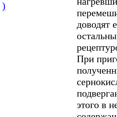
нагревши
)
перемеши
доводят е
остальны
рецептур
При приг
полученн
сернокис
подверга
этого в н
содержащ