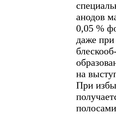
специаль
анодов м
0,05 % ф
даже при
блескооб
образова
на высту
При избы
получает
полосами