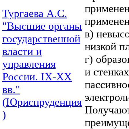
применен
Тургаева А.С.
применен
"Высшие органы
в) невыс
государственной
низкой п
власти и
г) образо
управления
и стенка
России. IХ-ХХ
пассивно
вв."
электроли
(Юриспруденция
Получают
)
преимуще