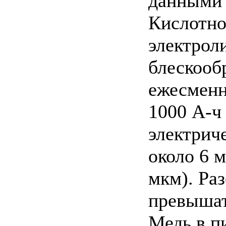
данными 
Кислотно
электроли
блескооб
ежесменно
1000 А-ч
электрич
около 6 
мкм). Раз
превышат
Медь в п