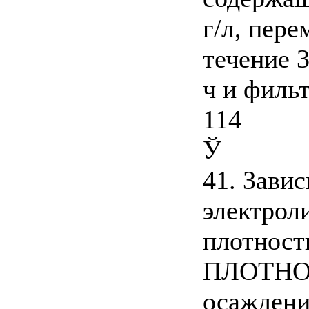
г/л, пер
течение 
ч и филь
114
Ў
41. Зави
электрол
плотност
ПЛОТНОС
осаждени