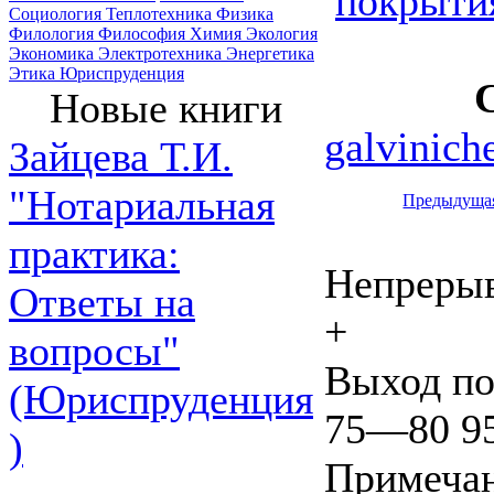
покрыти
Социология
Теплотехника
Физика
Филология
Философия
Химия
Экология
Экономика
Электротехника
Энергетика
Этика
Юриспруденция
Новые книги
galvinich
Зайцева Т.И.
"Нотариальная
Предыдуща
практика:
Непрерыв
Ответы на
+
вопросы"
Выход п
(Юриспруденция
75—80 9
)
Примечан