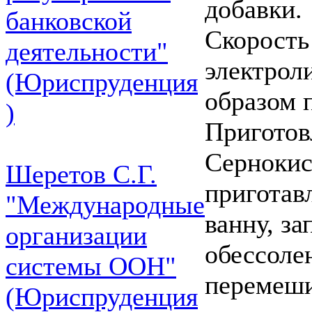
добавки.
банковской
Скорость
деятельности"
электрол
(Юриспруденция
образом п
)
Приготов
Сернокис
Шеретов С.Г.
приготав
"Международные
ванну, за
организации
обессоле
системы ООН"
перемеши
(Юриспруденция