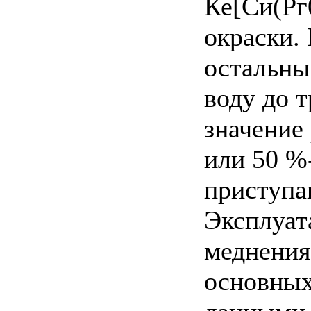
Ке[Си(Рг
окраски.
остальны
воду до 
значение
или 50 %
приступа
Эксплуат
меднения
основных