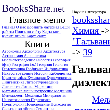
B
ooks
Share
.net
Научная литература
Главное меню
booksshar
Главная
О нас
Добавить материал
Ваши
Химия
-
работы
Поиск по сайту
Карта книг
Купить книги
Карта сайта
"Гальван
Книги
->
39
Агрономия
Археология
Архитектура
Астрономия
Аэронавтика
Библиотековедение
Биология
География
(физ)
География (эк)
Геодезия
Геология
Гальва
Геотектоника
Геофизика
Информатика
Искусствоведение
История
Кибернетика
Криптография
Кулинария
Культурология
диэлек
Лингвистика
Литературоведение
Литология
Логика
Маркетинг
Математика
Машиностроение
Медицина
Менеджмент
Механика
Минералогия
Мел
Нанотехнология
Педагогика
Политология
Почвоведение
Психология
Сельское хозяйство
Семиотика