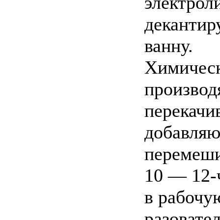
электрол
декантиру
ванну.
Химическ
производя
перекачи
добавляют
перемеши
10 — 12-
в рабочу
разовател