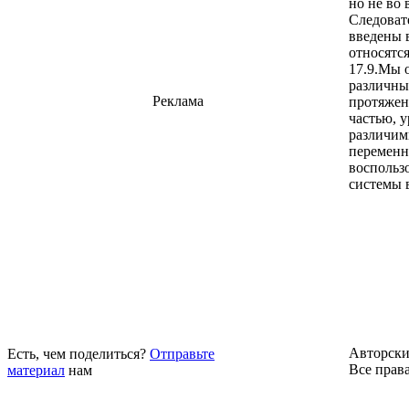
но не во 
Следоват
введены в
относятс
17.9.Мы 
различные
Реклама
протяжени
частью, у
различим
переменн
воспольз
системы 
Авторски
Есть, чем поделиться?
Отправьте
Все прав
материал
нам