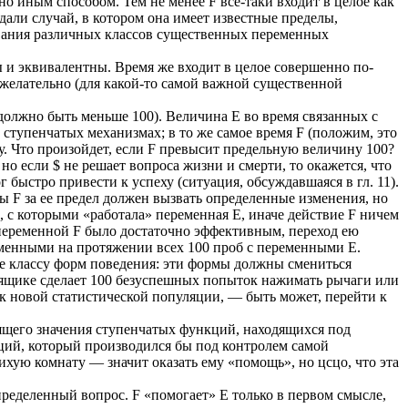
о иным способом. Тем не менее F все-таки входит в целое как
дали случай, в котором она имеет известные пределы,
вания различных классов существенных переменных
 и эквивалентны. Время же входит в целое совершенно по-
 желательно (для какой-то самой важной существенной
 должно быть меньше 100). Величина Е во время связанных с
 ступенчатых механизмах; в то же самое время F (положим, это
у. Что произойдет, если F превысит предельную величину 100?
 но если $ не решает вопроса жизни и смерти, то окажется, что
 быстро привести к успеху (ситуация, обсуждавшаяся в гл. 11).
ны F за ее предел должен вызвать определенные изменения, но
х, с которыми «работала» переменная Е, иначе действие F ничем
 переменной F было достаточно эффективным, переход ею
зменными на протяжении всех 100 проб с переменными Е.
же классу форм поведения: эти формы должны смениться
 ящике сделает 100 безуспешных попыток нажимать рычаги или
 к новой статистической популяции, — быть может, перейти к
ящего значения ступенчатых функций, находящихся под
кций, который производился бы под контролем самой
ихую комнату — значит оказать ему «помощь», но цсцо, что эта
определенный вопрос. F «помогает» Е только в первом смысле,