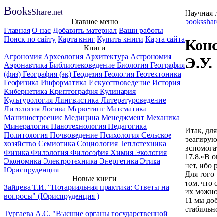
B
ooks
Share
.net
Научная 
Главное меню
booksshar
Главная
О нас
Добавить материал
Ваши работы
Поиск по сайту
Карта книг
Купить книги
Карта сайта
Конс
Книги
Агрономия
Археология
Архитектура
Астрономия
Э.У.
Аэронавтика
Библиотековедение
Биология
География
(физ)
География (эк)
Геодезия
Геология
Геотектоника
Геофизика
Информатика
Искусствоведение
История
Кибернетика
Криптография
Кулинария
Культурология
Лингвистика
Литературоведение
Литология
Логика
Маркетинг
Математика
Машиностроение
Медицина
Менеджмент
Механика
Минералогия
Нанотехнология
Педагогика
Итак, дл
Политология
Почвоведение
Психология
Сельское
реагирую
хозяйство
Семиотика
Социология
Теплотехника
вспомога
Физика
Филология
Философия
Химия
Экология
17.8.«В 
Экономика
Электротехника
Энергетика
Этика
нет, ибо 
Юриспруденция
Для того 
Новые книги
том, что
Зайцева Т.И. "Нотариальная практика: Ответы на
их можно
вопросы" (Юриспруденция )
11 мы до
стабильн
Тургаева А.С. "Высшие органы государственной