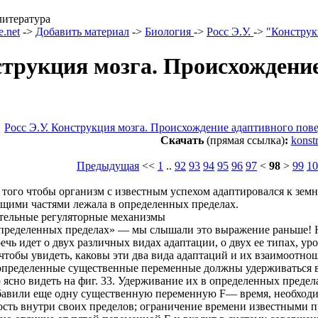
литература
e.net
->
Добавить материал
->
Биология
->
Росс Э.У.
->
"Конструк
трукция мозга. Происхождение
Росс Э.У. Конструкция мозга. Происхождение адаптивного пов
Скачать
(прямая ссылка)
:
konst
Предыдущая
<<
1
..
92
93
94
95
96
97
<
98
>
99
10
я того чтобы организм с известным успехом адаптировался к земн
щими частями лежала в определенных пределах.
тельные регуляторные механизмы
определенных пределах» — мы слышали это выражение раньше! 
речь идет о двух различных видах адаптации, о двух ее типах, ур
чтобы увидеть, каковы эти два вида адаптаций и их взаимоотнош
 определенные существенные переменные должны удерживаться в и
 ясно видеть на фиг. 33. Удерживание их в определенных предела
бавили еще одну существенную переменную F— время, необходи
ость внутри своих пределов; ограничение времени известными п