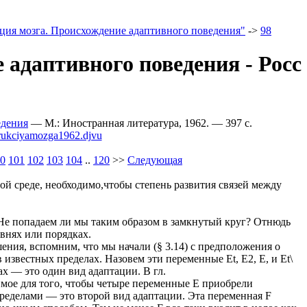
ция мозга. Происхождение адаптивного поведения"
->
98
 адаптивного поведения - Росс
едения
— М.: Иностранная литература, 1962. — 397 c.
rukciyamozga1962.djvu
0
101
102
103
104
..
120
>>
Следующая
ой среде, необходимо,чтобы степень развития связей между
Не попадаем ли мы таким образом в замкнутый круг? Отнюдь
овнях или порядках.
ения, вспомним, что мы начали (§ 3.14) с предположения о
звестных пределах. Назовем эти переменные Et, Е2, Е, и Et\
х — это один вид адаптации. В гл.
мое для того, чтобы четыре переменные Е приобрели
ределами — это второй вид адаптации. Эта переменная F