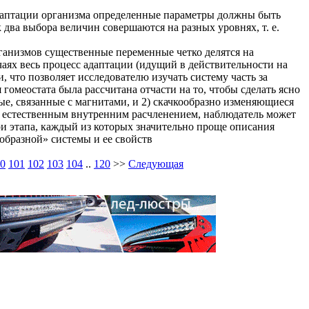
 адаптации организма определенные параметры должны быть
к два выбора величин совершаются на разных уровнях, т. е.
рганизмов существенные переменные четко делятся на
чаях весь процесс адаптации (идущий в действительности на
, что позволяет исследователю изучать систему часть за
 гомеостата была рассчитана отчасти на то, чтобы сделать ясно
е, связанные с магнитами, и 2) скачкообразно изменяющиеся
м естественным внутренним расчленением, наблюдатель может
ри этапа, каждый из которых значительно проще описания
образной» системы и ее свойств
0
101
102
103
104
..
120
>>
Следующая