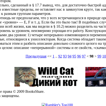
втором.
ельно, сделанный в § 17.7 вывод, что. для достаточно быстрой
 известные пределы, не оставляет нас в замкнутом круге, так ка
я к разным группам параметров.
отнюдь не предполагаем, что у всех встречающихся в природе о
 «уровни» — Е, F и т. д. Если бы это было так! В подобных слу
и всей жизни, как мы видели в § 10.2) можно разделить на части
ровень за уровнем, неизмеримо упрощая его работу. Конструкция
ыми два уровня: 1) четыре непрерывно изменяющиеся переменны
ые, относящиеся к униселекторам. Когда система обладает таки
оваться этим и разбить описание довольно сложного целого на т
в целом: описание «непрерывной» системы и ее свойств, «скачко
Предыдущая
<<
1
..
92
93
94
95
96
97
<
98
>
99
10
е права © 2009 BooksShare.
а защищены.