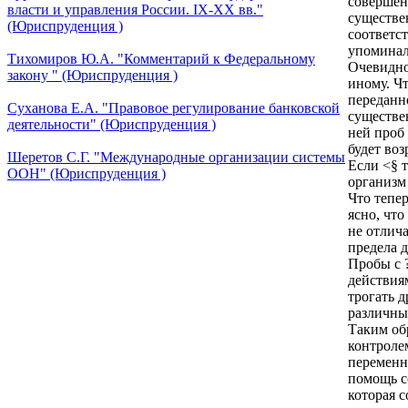
совершен
власти и управления России. IХ-ХХ вв."
существен
(Юриспруденция )
соответс
упоминала
Тихомиров Ю.А. "Комментарий к Федеральному
Очевидно
закону " (Юриспруденция )
иному. Ч
переданн
Суханова Е.А. "Правовое регулирование банковской
существен
деятельности" (Юриспруденция )
ней проб
будет во
Шеретов С.Г. "Международные организации системы
Если <§ т
ООН" (Юриспруденция )
организм 
Что тепе
ясно, что
не отлич
предела 
Пробы с 
действия
трогать 
различны
Таким об
контроле
переменн
помощь с
которая с