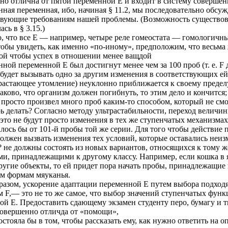
но отлична от пятой переменной Е и входит в систему совершенн
ная переменная, ибо, начиная § 11.2, мы последовательно обсуж
твующие требованиям нашей проблемы. (Возможность существо
сь в § 3.15.)
, что все Е — например, четыре реле гомеостата — гомологичны
тобы увидеть, как именно «по-иному», предположим, что весьма
ой чтобы успех в отношении менее ващдой
ной переменной Е был достигнут менее чем за 100 проб (т. е. F
 будет вызывать одно за другим изменения в соответствующих ей
зрастающее утомление) неуклонно приближается к своему предел
аково, что организм должен погибнуть, то этим дело и кончится;
просто произвел много проб каким-то способом, который не смог
рь делать? Согласно методу ультрастабильности, переход величи
 это не будут просто изменения в тех же ступенчатых механизма
алось бы от 101-й пробы той же серии. Для того чтобы действие
должен вызвать изменения тех условий, которые оставались неи
? не должны состоять из новых вариантов, относящихся к тому 
ми, принадлежащими к другому классу. Например, если кошка в
другие объекты, то ей придет пора начать пробы, принадлежащие
м формам мяуканья.
разом, ускорение адаптации переменной Е путем выбора подход
м F,— это не то же самое, что выбор значений ступенчатых фун
ой Е. Предоставить сдающему экзамен студенту перо, бумагу и т
овершенно отличда от «помощи»,
остояла бы в том, чтобы рассказать ему, как нужно ответить на 