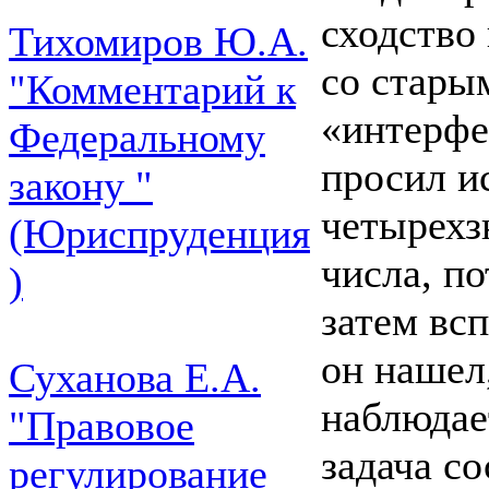
сходство
Тихомиров Ю.А.
со стары
"Комментарий к
«интерфе
Федеральному
просил и
закону "
четырехз
(Юриспруденция
числа, по
)
затем вс
он нашел
Суханова Е.А.
наблюдает
"Правовое
задача с
регулирование