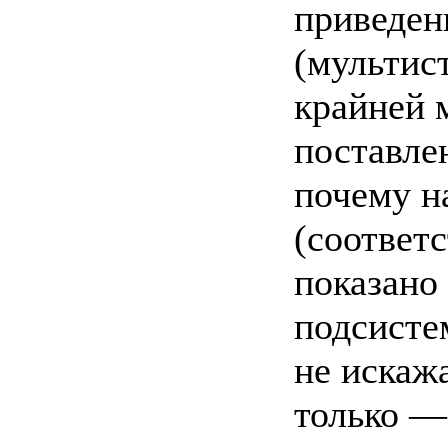
приведенн
(мультис
крайней м
поставлен
почему на
(соответ
показано
подсистем
не искаж
только — 