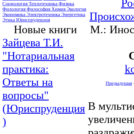
Ро
Социология
Теплотехника
Физика
Филология
Философия
Химия
Экология
Происхож
Экономика
Электротехника
Энергетика
Этика
Юриспруденция
М.: Инос
Новые книги
Зайцева Т.И.
"Нотариальная
k
практика:
Ответы на
Предыдущая
вопросы"
В мульти
(Юриспруденция
увеличен
)
раздражи