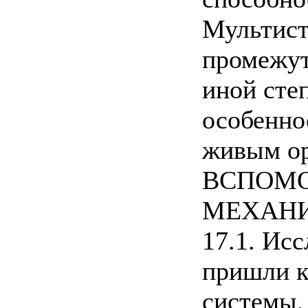
Мультист
промежут
иной сте
особенно
живым ор
ВСПОМО
МЕХАН
17.1. Ис
пришли к
системы, 