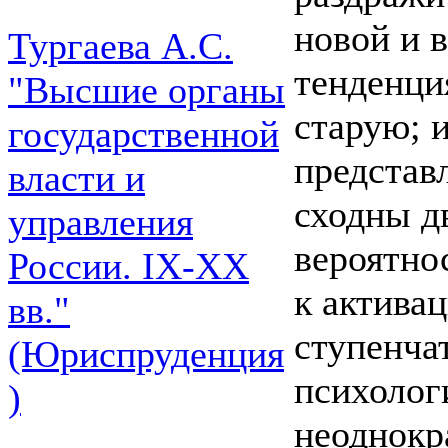
новой и 
Тургаева А.С.
тенденци
"Высшие органы
старую; 
государственной
представ
власти и
сходны д
управления
вероятнос
России. IХ-ХХ
к актива
вв."
ступенча
(Юриспруденция
психолог
)
неоднокр