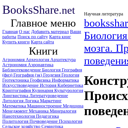
B
ooks
Share
.net
Научная литература
Главное меню
booksshar
Главная
О нас
Добавить материал
Ваши
Биологи
работы
Поиск по сайту
Карта книг
Купить книги
Карта сайта
мозга. П
Книги
поведени
Агрономия
Археология
Архитектура
Астрономия
Аэронавтика
Библиотековедение
Биология
География
(физ)
География (эк)
Геодезия
Геология
Констр
Геотектоника
Геофизика
Информатика
Искусствоведение
История
Кибернетика
Криптография
Кулинария
Культурология
Происх
Лингвистика
Литературоведение
Литология
Логика
Маркетинг
Математика
Машиностроение
Медицина
поведен
Менеджмент
Механика
Минералогия
Нанотехнология
Педагогика
Политология
Почвоведение
Психология
Сельское хозяйство
Семиотика