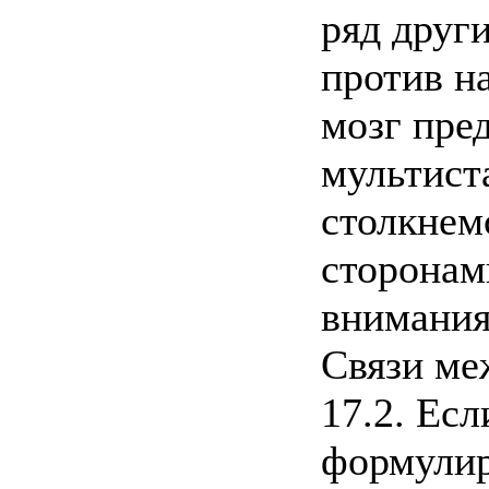
ряд друг
против н
мозг пре
мультист
столкнем
сторонам
внимания
Связи ме
17.2. Есл
формулиро