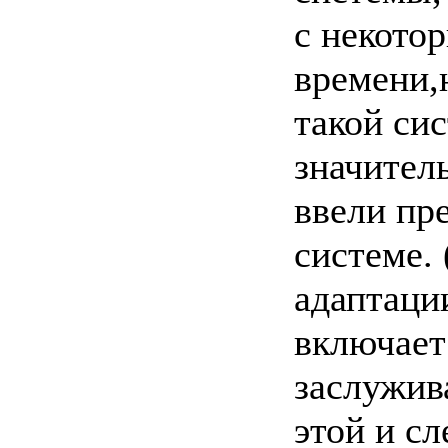
с некото
времени,
такой си
значител
ввели пр
системе. 
адаптации
включает
заслужив
этой и с