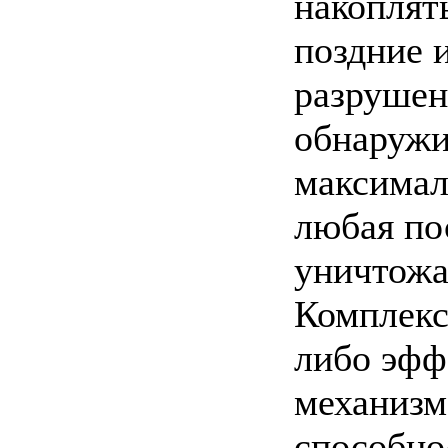
накоплят
поздние 
разрушен
обнаружи
максималь
любая по
уничтожа
Комплекс
либо эфф
механизм
способно