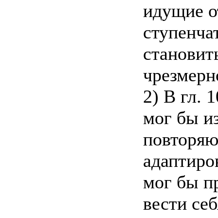
идущие о
ступенча
становит
чрезмерн
2) В гл. 
мог бы из
повторяющ
адаптиров
мог бы п
вести се