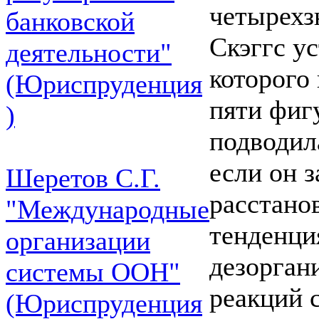
четырехз
банковской
Скэггс у
деятельности"
которого
(Юриспруденция
пяти фиг
)
подводил
если он з
Шеретов С.Г.
расстанов
"Международные
тенденци
организации
дезорган
системы ООН"
реакций 
(Юриспруденция