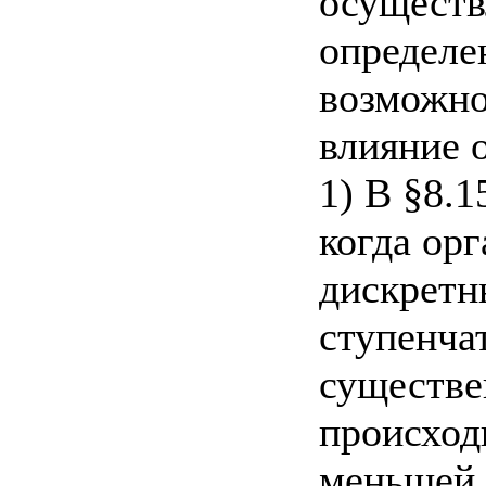
осуществ
определе
возможно
влияние 
1) В §8.1
когда ор
дискретн
ступенча
существе
происход
меньшей,