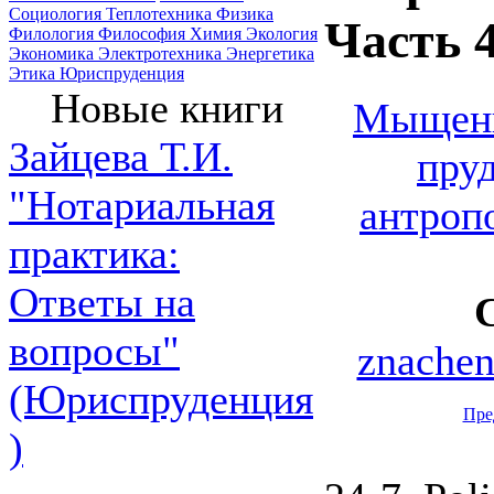
Социология
Теплотехника
Физика
Часть 
Филология
Философия
Химия
Экология
Экономика
Электротехника
Энергетика
Этика
Юриспруденция
Новые книги
Мыщенк
Зайцева Т.И.
пру
"Нотариальная
антроп
практика:
Ответы на
вопросы"
znachen
(Юриспруденция
Пре
)