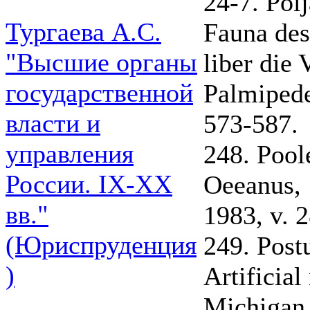
24-7. Pol
Тургаева А.С.
Fauna de
"Высшие органы
liber die
государственной
Palmipedes
власти и
573-587.
управления
248. Poole
России. IХ-ХХ
Oeeanus,
вв."
1983, v. 2
(Юриспруденция
249. Post
)
Artificial
Michigan.