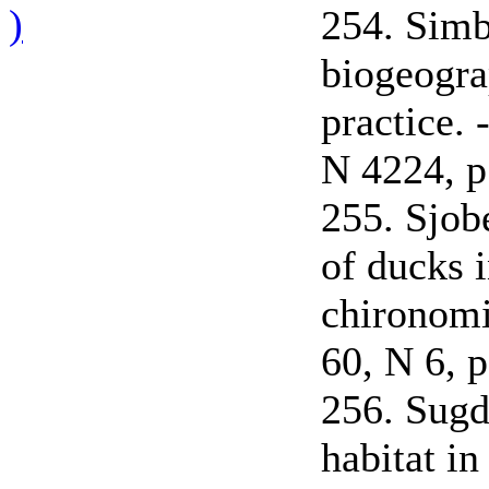
)
254. Simb
biogeogra
practice. 
N 4224, p
255. Sjob
of ducks i
chironomi
60, N 6, 
256. Sugd
habitat i