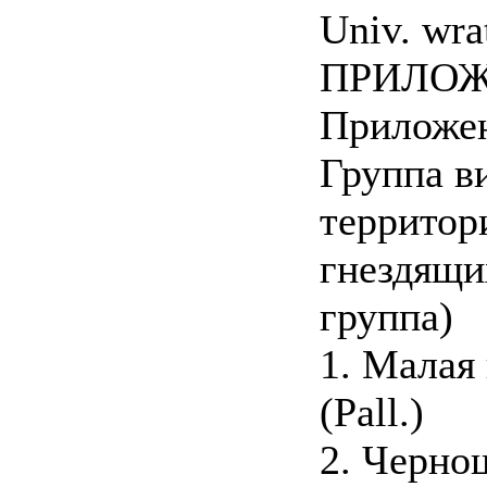
Univ. wrat
ПРИЛО
Приложен
Группа в
территор
гнездящи
группа)
1. Малая 
(Pall.)
2. Черно