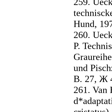
259. Ueck
technisck
Hund, 197
260. Ueck
P. Techni
Graureihe
und Pisch
B. 27, Ж 
261. Van E
d*adaptat
cristatus)