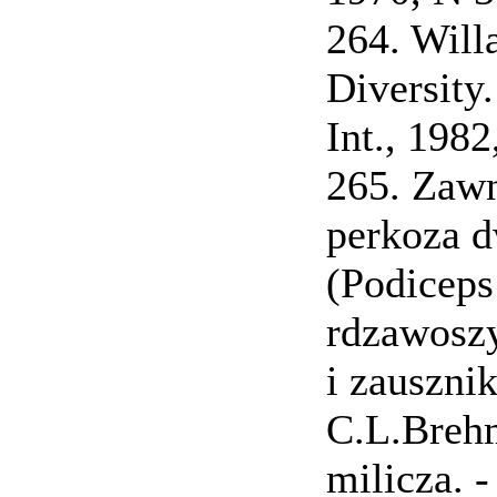
264. Will
Diversity.
Int., 1982,
265. Zawn
perkoza 
(Podiceps 
rdzawoszy
i zausznik
C.L.Brehm
milicza. -