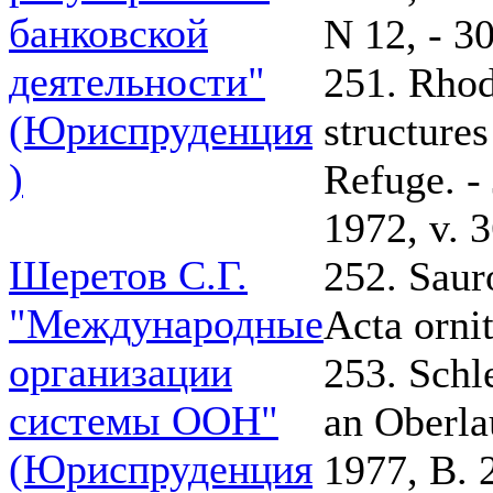
банковской
N 12, - 30
деятельности"
251. Rhod
(Юриспруденция
structures
)
Refuge. -
1972, v. 
Шеретов С.Г.
252. Sauro
"Международные
Acta ornit
организации
253. Schl
системы ООН"
an Oberla
(Юриспруденция
1977, B. 