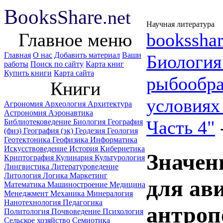
B
ooks
Share
.net
Научная литература
Главное меню
booksshar
Главная
О нас
Добавить материал
Ваши
Биологи
работы
Поиск по сайту
Карта книг
Купить книги
Карта сайта
рыбообра
Книги
условиях
Агрономия
Археология
Архитектура
Астрономия
Аэронавтика
Часть 4"
Библиотековедение
Биология
География
(физ)
География (эк)
Геодезия
Геология
Геотектоника
Геофизика
Информатика
Искусствоведение
История
Кибернетика
Значен
Криптография
Кулинария
Культурология
Лингвистика
Литературоведение
Литология
Логика
Маркетинг
для ав
Математика
Машиностроение
Медицина
Менеджмент
Механика
Минералогия
Нанотехнология
Педагогика
антроп
Политология
Почвоведение
Психология
Сельское хозяйство
Семиотика