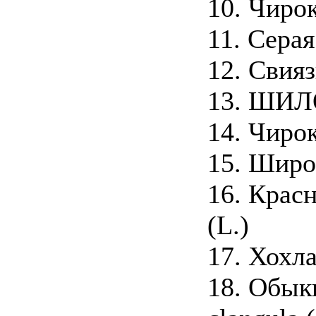
10. Чирок
11. Серая
12. Свияз
13. ШИЛО
14. Чирок
15. Широк
16. Красн
(L.)
17. Хохла
18. Обык