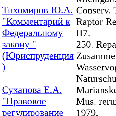
Тихомиров Ю.А.
Conserv. 
"Комментарий к
Raptor Re
Федеральному
II7.
закону "
250. Repa
(Юриспруденция
Zusammen
)
Wasservog
Naturschu
Суханова Е.А.
Mariansk
"Правовое
Mus. reru
регулирование
1979,