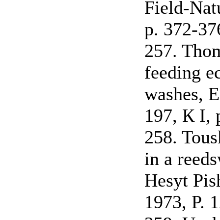
Field-Natu
p. 372-37
257. Thom
feeding e
washes, En
197, К I, 
258. Tous
in a reed
Hesyt Pis
1973, P. 