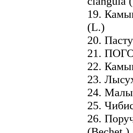
clangula (
19. Камы
(L.)
20. Пасту
21. ПОГО
22. Камыш
23. Лысуха
24. Малый
25. Чибис 
26. Поруч
(Bechet.)