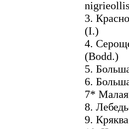
nigrieoll
3. Красно
(I.)
4. Сероще
(Bodd.)
5. Больша
6. Больша
7* Малая
8. Лебедь
9. Кряква