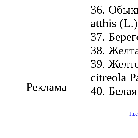
36. Обык
atthis (L.)
37. Берег
38. Желта
39. Желто
citreola Pa
Реклама
40. Белая
Пре