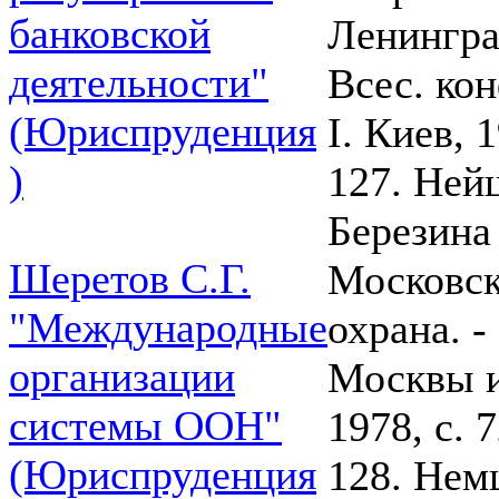
банковской
Ленинград
деятельности"
Всес. кон
(Юриспруденция
I. Киев, 
)
127. Ней
Березина
Шеретов С.Г.
Московск
"Международные
охрана. -
организации
Москвы и
системы ООН"
1978, с. 
(Юриспруденция
128. Нем