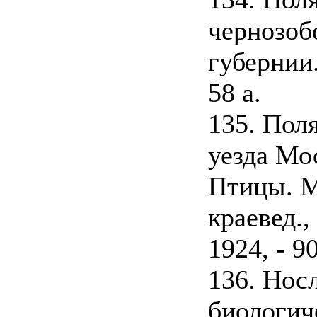
чернозоб
губернии.
58 а.
135. Пол
уезда Мос
Птицы. М
краевед.,
1924, - 90
136. Нос
биологич