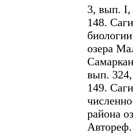
3, вып. I,
148. Саг
биологии
озера Ма
Самарканд
вып. 324,
149. Саг
численно
района о
Автореф. 