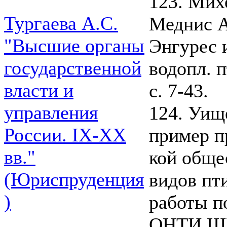
123. Мих
Тургаева А.С.
Меднис А
"Высшие органы
Энгурес и
государственной
водопл. п
власти и
с. 7-43.
управления
124. Уищ
России. IХ-ХХ
пример п
вв."
кой обще
(Юриспруденция
видов пти
)
работы п
ОНТИ ЩБИ