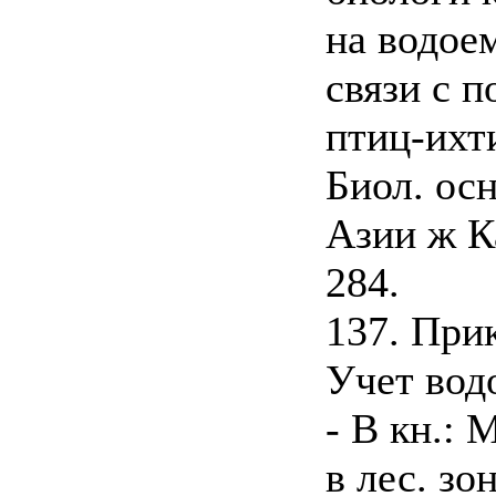
на водо
связи с 
птиц-ихт
Биол. ос
Азии ж Ка
284.
137. Прик
Учет вод
- В кн.:
в лес. зо