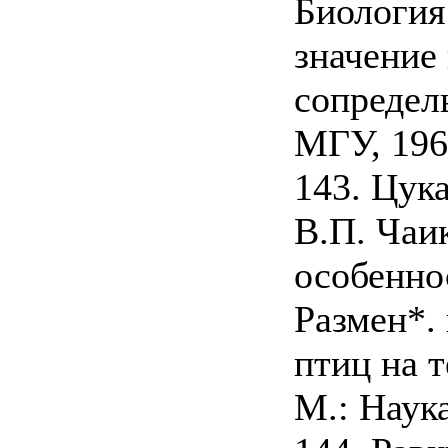
Биология
значение
сопредел
МГУ, 1968
143. Цука
В.П. Чаи
особеннос
Размен*. 
птиц на 
М.: Наука