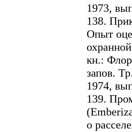
1973, вып
138. При
Опыт оце
охранной 
кн.: Фло
запов. Тр
1974, вып
139. Про
(Emberiza
о расселе