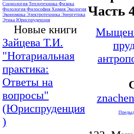
Социология
Теплотехника
Физика
Часть 
Филология
Философия
Химия
Экология
Экономика
Электротехника
Энергетика
Этика
Юриспруденция
Новые книги
Мыщенк
Зайцева Т.И.
пру
"Нотариальная
антроп
практика:
Ответы на
вопросы"
znachen
(Юриспруденция
Преды
)