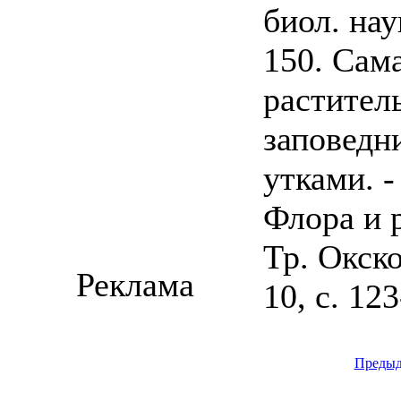
биол. наук
150. Сам
растител
заповедн
утками. -
Флора и 
Тр. Окско
Реклама
10, с. 12
Преды