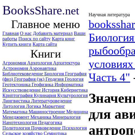
B
ooks
Share
.net
Научная литература
Главное меню
booksshar
Главная
О нас
Добавить материал
Ваши
Биологи
работы
Поиск по сайту
Карта книг
Купить книги
Карта сайта
рыбообра
Книги
условиях
Агрономия
Археология
Архитектура
Астрономия
Аэронавтика
Часть 4"
Библиотековедение
Биология
География
(физ)
География (эк)
Геодезия
Геология
Геотектоника
Геофизика
Информатика
Искусствоведение
История
Кибернетика
Значен
Криптография
Кулинария
Культурология
Лингвистика
Литературоведение
Литология
Логика
Маркетинг
для ав
Математика
Машиностроение
Медицина
Менеджмент
Механика
Минералогия
Нанотехнология
Педагогика
антроп
Политология
Почвоведение
Психология
Сельское хозяйство
Семиотика