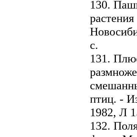
130. Паш
растения
Новосибир
с.
131. Пл
размноже
смешанны
птиц. - И
1982, Л 1
132. Пол