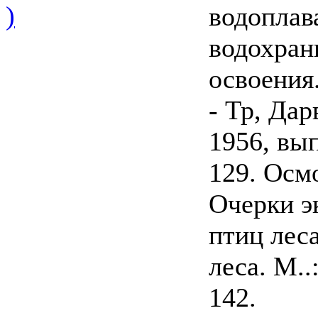
)
водоплав
водохран
освоения
- Тр, Дар
1956, вып
129. Осм
Очерки э
птиц леса
леса. М..
142.