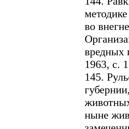
144. Рав
методике
во внегне
Организа
вредных 
1963, с. 
145. Рул
губернии
животных
ныне жив
замеченны