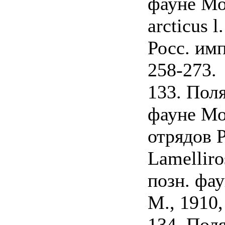
фауне Мо
arcticus 
Росс. имп.
258-273.
133. Пол
фауне Мо
отрядов 
Lamelliro
позн. фау
М., 1910, 
134. Пол