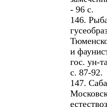
- 96 с.
146. Рыб
гусеобра
Тюменской
и фаунис
гос. ун-т
с. 87-92.
147. Саб
Московск
естествоз