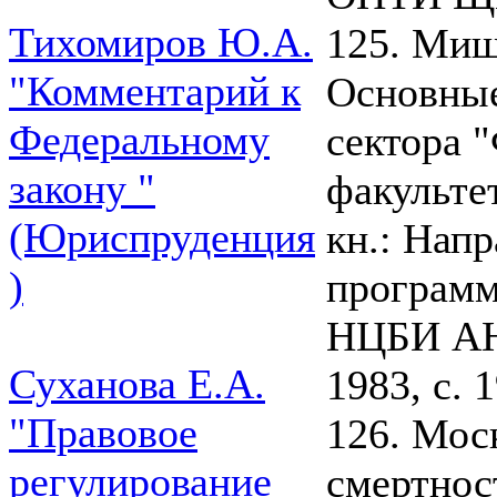
Тихомиров Ю.А.
125. Мищ
"Комментарий к
Основные
Федеральному
сектора 
закону "
факульте
(Юриспруденция
кн.: Нап
)
програм
НЦБИ АН
Суханова Е.А.
1983, с. 
"Правовое
126. Мос
регулирование
смертнос