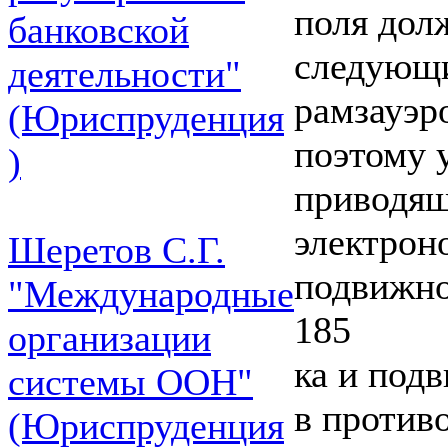
поля дол
банковской
следующим
деятельности"
рамзауэр
(Юриспруденция
поэтому 
)
приводящ
электрон
Шеретов С.Г.
подвижно
"Международные
185
организации
ка и под
системы ООН"
в против
(Юриспруденция