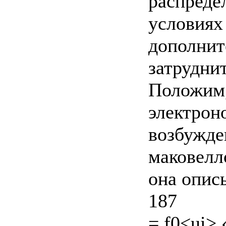
распреде
условиях
дополнит
затрудни
Положим,
электрон
возбужде
маковелл
она опис
187
= f0<ui> 