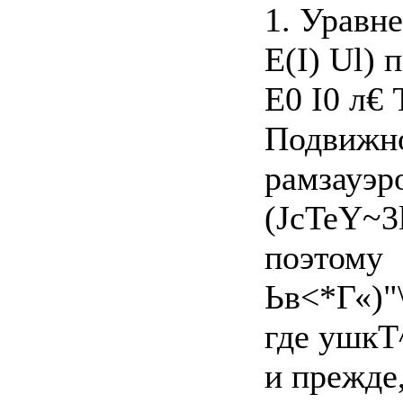
1. Уравне
E(I) Ul) 
E0 I0 л€ 
Подвижно
рамзауэр
(JcTeY~3
поэтому
Ьв<*Г«)"\
где ушкТ
и прежде