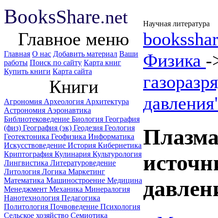
B
ooks
Share
.net
Научная литература
Главное меню
booksshar
Главная
О нас
Добавить материал
Ваши
Физика
-
работы
Поиск по сайту
Карта книг
Купить книги
Карта сайта
газоразр
Книги
давления
Агрономия
Археология
Архитектура
Астрономия
Аэронавтика
Библиотековедение
Биология
География
(физ)
География (эк)
Геодезия
Геология
Плазма
Геотектоника
Геофизика
Информатика
Искусствоведение
История
Кибернетика
Криптография
Кулинария
Культурология
источн
Лингвистика
Литературоведение
Литология
Логика
Маркетинг
Математика
Машиностроение
Медицина
давлен
Менеджмент
Механика
Минералогия
Нанотехнология
Педагогика
Политология
Почвоведение
Психология
Сельское хозяйство
Семиотика