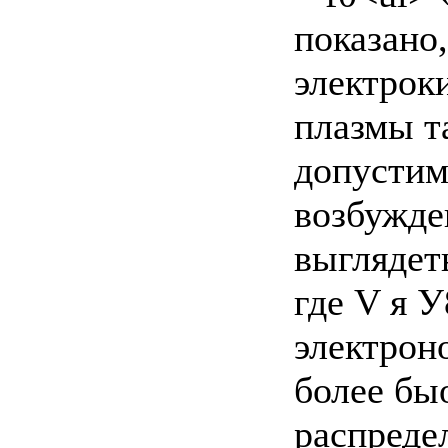
показано,
электрок
плазмы т
допустим
возбужде
выглядет
где V я У
электрон
более бы
распреде