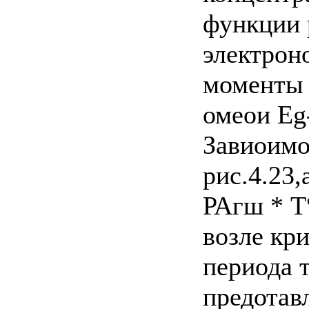
функции 
электрон
моменты 
омеои Eg
Завиоимо
рис.4.23
РАгш * T°
возле кр
периода т
предотавл