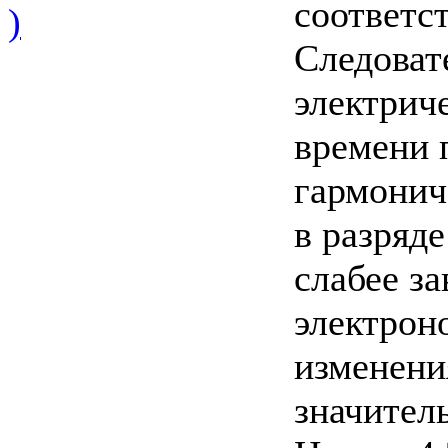
соответс
)
Следоват
электрич
времени п
гармонич
в разряде
слабее з
электроно
изменения
значител