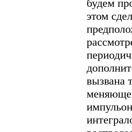
будем про
этом сде
предполо
рассмотр
периодич
дополнит
вызвана 
меняющег
импульон
интеграл