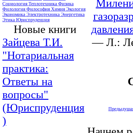
Милени
Социология
Теплотехника
Физика
Филология
Философия
Химия
Экология
газораз
Экономика
Электротехника
Энергетика
Этика
Юриспруденция
давлени
Новые книги
— Л.: Л
Зайцева Т.И.
"Нотариальная
практика:
Ответы на
вопросы"
(Юриспруденция
Предыдуща
)
Начнем р