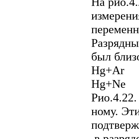
На рио.4
измерения
переменн
Разрядны
был близ
Hg+Ar
Hg+Ne
Рио.4.22.
ному. Эт
подтверж
,в разря