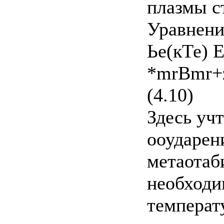
плазмы с
Уравнени
Ье(кТе) 
*mrBmr
(4.10)
Здесь уч
ооударен
метаотаб
необходи
температ