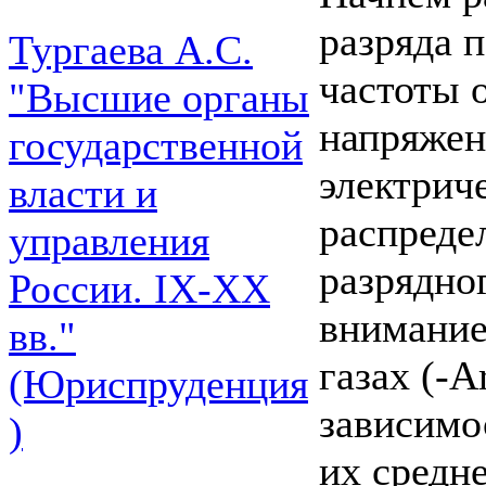
разряда 
Тургаева А.С.
частоты 
"Высшие органы
напряжен
государственной
электрич
власти и
распреде
управления
разрядно
России. IХ-ХХ
внимание
вв."
газах (-A
(Юриспруденция
зависимо
)
их средн