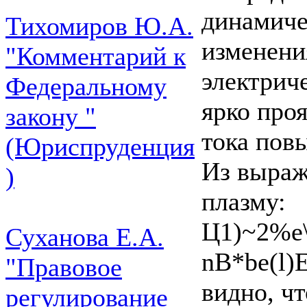
динамиче
Тихомиров Ю.А.
изменени
"Комментарий к
электрич
Федеральному
ярко про
закону "
тока пов
(Юриспруденция
Из выраж
)
плазму:
Ц1)~2%е\
Суханова Е.А.
nB*be(l)E
"Правовое
видно, чт
регулирование