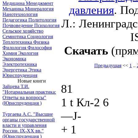
Медицина
Менеджмент
давления
. По
Механика
Минералогия
Нанотехнология
Л.: Ленинградс
Педагогика
Политология
Почвоведение
Психология
Сельское хозяйство
I
Семиотика
Социология
Теплотехника
Физика
Скачать
(прям
Филология
Философия
Химия
Экология
Экономика
Электротехника
Предыдущая
<<
1
..
Энергетика
Этика
Юриспруденция
Новые книги
81
Зайцева Т.И.
"Нотариальная практика:
Ответы на вопросы"
1 t Кл-2 6
(Юриспруденция )
—J-
Тургаева А.С. "Высшие
органы государственной
власти и управления
+ 1
России. IХ-ХХ вв."
(Юриспруденция )