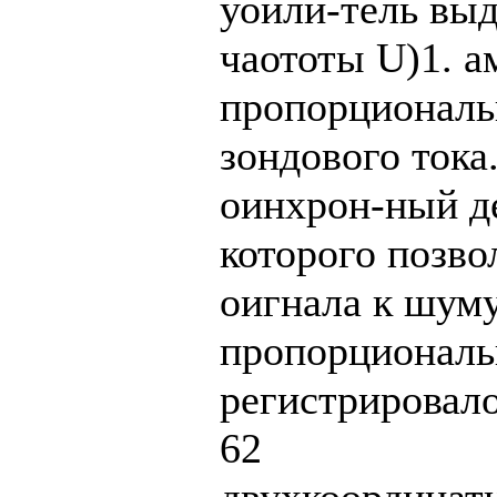
уоили-тель выд
чаототы U)1. а
пропорциональ
зондового тока
оинхрон-ный д
которого позв
оигнала к шуму
пропорциональ
регистрировал
62
двухкоординат