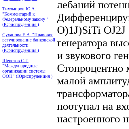
лебаний потен
Тихомиров Ю.А.
Дифференцирую
"Комментарий к
Федеральному закону "
(Юриспруденция )
O)1J)SiTi OJ2J
Суханова Е.А. "Правовое
генератора выс
регулирование банковской
деятельности"
(Юриспруденция )
и звукового ге
Шеретов С.Г.
Стопроцентно 
"Международные
организации системы
ООН" (Юриспруденция )
малой амплитуд
трансформатор
поотупал на вх
настроенного н