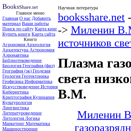
B
ooks
Share
.net
Научная литература
Главное меню
booksshare.net
Главная
О нас
Добавить
материал
Ваши работы
->
Миленин В
Поиск по сайту
Карта книг
Купить книги
Карта сайта
источников све
Книги
Агрономия
Археология
Архитектура
Астрономия
Аэронавтика
Плазма газ
Библиотековедение
Биология
География (физ)
География (эк)
Геодезия
света низк
Геология
Геотектоника
Геофизика
Информатика
Искусствоведение
История
В.М.
Кибернетика
Криптография
Кулинария
Культурология
Лингвистика
Миленин В.
Литературоведение
Литология
Логика
Маркетинг
Математика
газоразрядн
Машиностроение