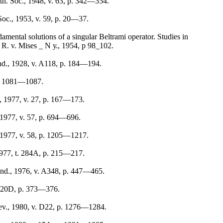
h. Soc., 1948, v. 63, p. 342—354.
oc., 1953, v. 59, p. 20—37.
amental solutions of a singular Beltrami operator. Studies in
R. v. Mises _ N у., 1954, p 98_102.
d., 1928, v. A118, p. 184—194.
 p. 1081—1087.
, 1977, v. 27, p. 167—173.
 1977, v. 57, p. 694—696.
 1977, v. 58, p. 1205—1217.
1977, t. 284A, p. 215—217.
nd., 1976, v. A348, p. 447—465.
. 20D, p. 373—376.
ev., 1980, v. D22, p. 1276—1284.