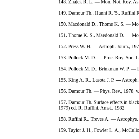
148. Znajek R. L. — Mon. Not. Roy. Ast
149. Damour Th., Hanni R. '5., Ruffini 
150. Macdonald D., Thome K. S. — Mon.
151. Thome K. S., Maedonald D. — Mon.
152. Press W. H. — Astroph. Journ., 19
153. Pollock M. D. — Proc. Roy. Soc. L
154. Pollock M. D., Brinkman W. P. — P
155. King A. R., Lasota J. P. — Astroph. 
156. Damour Th. — Phys. Rev., 1978, v.
157. Damour Th. Surface effects in black
1979) ed. R. Ruffini, Amst., 1982.
158. Ruffini R., Treves A. — Astrophys. 
159. Taylor J. H., Fowler L. A., McCullo