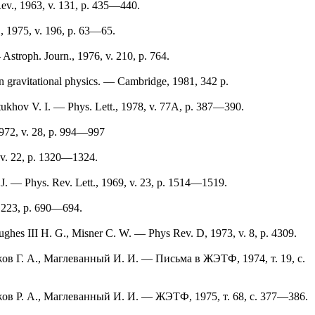
Rev., 1963, v. 131, p. 435—440.
, 1975, v. 196, p. 63—65.
stroph. Journ., 1976, v. 210, p. 764.
n gravitational physics. — Cambridge, 1981, 342 p.
etukhov V. I. — Phys. Lett., 1978, v. 77A, p. 387—390.
1972, v. 28, p. 994—997
 v. 22, p. 1320—1324.
 J. — Phys. Rev. Lett., 1969, v. 23, p. 1514—1519.
. 223, p. 690—694.
ughes III H. G., Misner C. W. — Phys Rev. D, 1973, v. 8, p. 4309.
жов Г. А., Маглеванный И. И. — Письма в ЖЭТФ, 1974, т. 19, с.
жов Р. А., Маглеванный И. И. — ЖЭТФ, 1975, т. 68, с. 377—386.