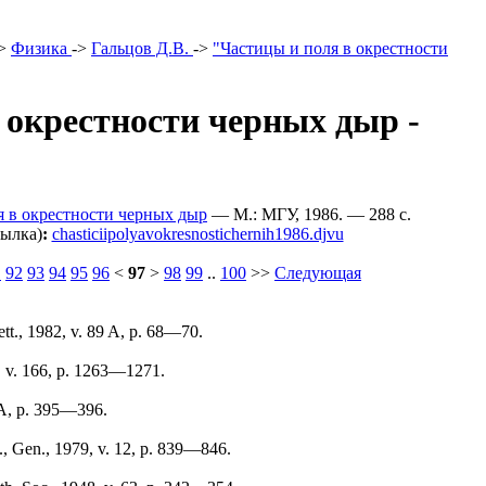
>
Физика
->
Гальцов Д.В.
->
"Частицы и поля в окрестности
 окрестности черных дыр -
я в окрестности черных дыр
— М.: МГУ, 1986. — 288 c.
сылка)
:
chasticiipolyavokresnostichernih1986.djvu
1
92
93
94
95
96
<
97
>
98
99
..
100
>>
Следующая
tt., 1982, v. 89 A, p. 68—70.
, v. 166, p. 1263—1271.
0A, p. 395—396.
., Gen., 1979, v. 12, p. 839—846.