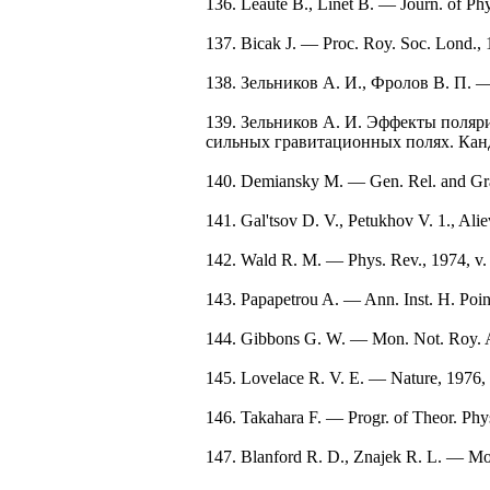
136. Leaute B., Linet B. — Journ. of Ph
137. Bicak J. — Proc. Roy. Soc. Lond.,
138. Зельников А. И., Фролов В. П. 
139. Зельников А. И. Эффекты поляр
сильных гравитационных полях. Канд. 
140. Demiansky М. — Gen. Rel. and Gra
141. Gal'tsov D. V., Petukhov V. 1., Al
142. Wald R. M. — Phys. Rev., 1974, v
143. Papapetrou A. — Ann. Inst. H. Poin
144. Gibbons G. W. — Mon. Not. Roy. As
145. Lovelace R. V. E. — Nature, 1976,
146. Takahara F. — Progr. of Theor. Phy
147. Blanford R. D., Znajek R. L. — Mo