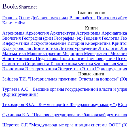
B
ooks
Share
.net
Главное меню
Главная
О нас
Добавить материал
Ваши работы
Поиск по сайту
Карта сайта
Книги
Агрономия
Археология
Архитектура
Астрономия
Аэронавтик
Биология
География (физ)
География (эк)
Геодезия
Геология
Ге
Информатика
Искусствоведение
История
Кибернетика
Крипто
Культурология
Лингвистика
Литературоведение
Литология
Ло
Математика
Машиностроение
Медицина
Менеджмент
Механи
Нанотехнология
Педагогика
Политология
Почвоведение
Псих
Семиотика
Социология
Теплотехника
Физика
Филология
Фил
Экономика
Электротехника
Энергетика
Этика
Юриспруденция
Новые книги
Зайцева Т.И. "Нотариальная практика: Ответы на вопросы" (Ю
Тургаева А.С. "Высшие органы государственной власти и упра
(Юриспруденция )
Тихомиров Ю.А. "Комментарий к Федеральному закону " (Юри
Суханова Е.А. "Правовое регулирование банковской деятельно
Шеретов С.Г. "Международные организации системы ООН" (Ю