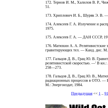
172. Тернов И. M., Халилов В. Р., Чиж
51.
173. Хриплович И. Б., Шуряк Э. В. —
174. Алексеев Г. А. Излучение и рас
1975.
175. Алексеев Г. А. — ДАН СССР, 1975,
176. Матюхин А. А. Релятивистские
гравитирующих тел. — Канд. дис. M.,
177. Гальцов Д. В., Грац Ю. В. Грав
релятивистской скоростью. —' В кн.:
258—273.
178. Гальцов Д. В., Грац Ю. В., Ма
радиационных процессов в ОТО. — В
M.: Энергоиздат, 1984.
Предыдущая
<<
1
..
9