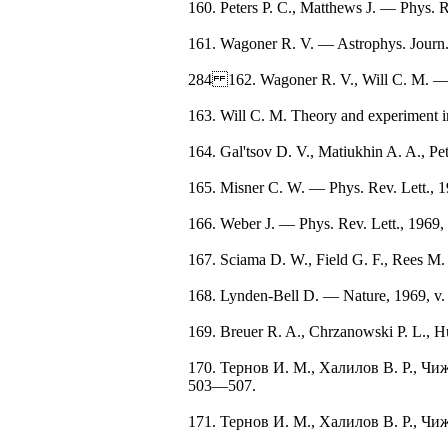
160. Peters P. C., Matthews J. — Phys. 
161. Wagoner R. V. — Astrophys. Journ.
284 162. Wagoner R. V., Will С. M. — A
163. Will С. M. Theory and experiment i
164. Gal'tsov D. V., Matiukhin A. A., P
165. Misner C. W. — Phys. Rev. Lett., 
166. Weber J. — Phys. Rev. Lett., 1969,
167. Sciama D. W., Field G. F., Rees M.
168. Lynden-Bell D. — Nature, 1969, v
169. Breuer R. A., Chrzanowski P. L., H
170. Тернов И. M., Халилов В. Р., Чи
503—507.
171. Тернов И. M., Халилов В. Р., Чи