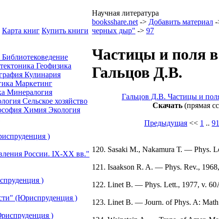
Научная литература
booksshare.net
->
Добавить материал
-
Карта книг
Купить книги
черных дыр"
->
97
Частицы и поля в
а
Библиотековедение
отектоника
Геофизика
Гальцов Д.В.
графия
Кулинария
гика
Маркетинг
ка
Минералогия
Гальцов Д.В. Частицы и пол
ология
Сельское хозяйство
Скачать
(прямая с
ософия
Химия
Экология
Предыдущая
<<
1
..
9
риспруденция )
120. Sasaki M., Nakamura Т. — Phys. Le
вления России. IХ-ХХ вв."
121. Isaakson R. A. — Phys. Rev., 1968
спруденция )
122. Linet B. — Phys. Lett., 1977, v. 6
сти" (Юриспруденция )
123. Linet B. — Journ. of Phys. A: Math
риспруденция )