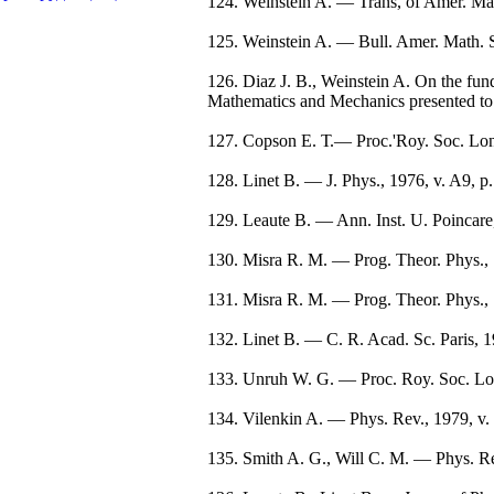
124. Weinstein A. — Trans, of Amer. Mat
125. Weinstein A. — Bull. Amer. Math. S
126. Diaz J. B., Weinstein A. On the fund
Mathematics and Mechanics presented to 
127. Copson E. Т.— Proc.'Roy. Soc. Lon
128. Linet B. — J. Phys., 1976, v. A9,
129. Leaute B. — Ann. Inst. U. Poincare
130. Misra R. M. — Prog. Theor. Phys.,
131. Misra R. M. — Prog. Theor. Phys.,
132. Linet B. — C. R. Acad. Sc. Paris, 
133. Unruh W. G. — Proc. Roy. Soc. Lo
134. Vilenkin A. — Phys. Rev., 1979, v
135. Smith A. G., Will C. M. — Phys. R