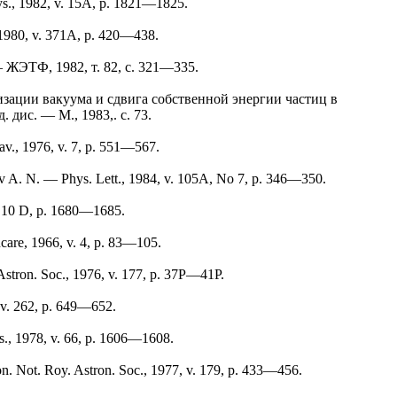
ys., 1982, v. 15A, p. 1821—1825.
 1980, v. 371A, p. 420—438.
— ЖЭТФ, 1982, т. 82, с. 321—335.
изации вакуума и сдвига собственной энергии частиц в
дис. — M., 1983,. с. 73.
v., 1976, v. 7, p. 551—567.
iev A. N. — Phys. Lett., 1984, v. 105A, No 7, p. 346—350.
. 10 D, p. 1680—1685.
care, 1966, v. 4, p. 83—105.
tron. Soc., 1976, v. 177, p. 37P—41P.
 v. 262, p. 649—652.
s., 1978, v. 66, p. 1606—1608.
n. Not. Roy. Astron. Soc., 1977, v. 179, p. 433—456.