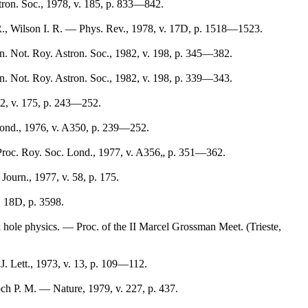
ron. Soc., 1978, v. 185, p. 833—842.
R., Wilson I. R. — Phys. Rev., 1978, v. 17D, p. 1518—1523.
 Not. Roy. Astron. Soc., 1982, v. 198, p. 345—382.
 Not. Roy. Astron. Soc., 1982, v. 198, p. 339—343.
72, v. 175, p. 243—252.
ond., 1976, v. A350, p. 239—252.
roc. Roy. Soc. Lond., 1977, v. A356„ p. 351—362.
Journ., 1977, v. 58, p. 175.
 18D, p. 3598.
 hole physics. — Proc. of the II Marcel Grossman Meet. (Trieste,
J. Lett., 1973, v. 13, p. 109—112.
ch P. M. — Nature, 1979, v. 227, p. 437.