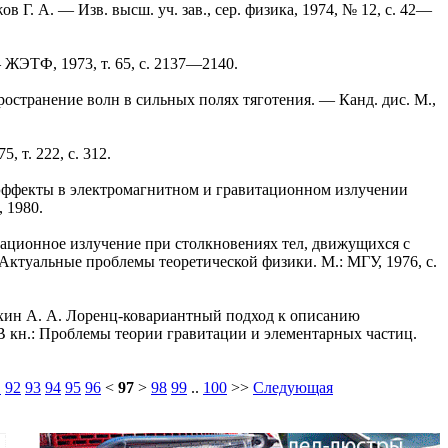
ов Г. А. — Изв. высш. уч. зав., сер. физика, 1974, № 12, с. 42—
 ЖЭТФ, 1973, т. 65, с. 2137—2140.
пространение волн в сильных полях тяготения. — Канд. дис. M.,
 т. 222, с. 312.
 эффекты в электромагнитном и гравитационном излучении
 1980.
итационное излучение при столкновениях тел, движущихся с
 Актуальные проблемы теоретической физики. M.: МГУ, 1976, с.
тюхин А. А. Лоренц-ковариантный подход к описанию
 кн.: Проблемы теории гравитации и элементарных частиц.
1
92
93
94
95
96
<
97
>
98
99
..
100
>>
Следующая