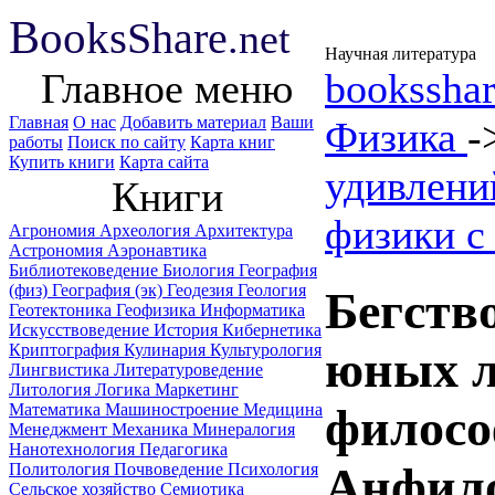
B
ooks
Share
.net
Научная литература
Главное меню
booksshar
Главная
О нас
Добавить материал
Ваши
Физика
-
работы
Поиск по сайту
Карта книг
Купить книги
Карта сайта
удивлени
Книги
физики с
Агрономия
Археология
Архитектура
Астрономия
Аэронавтика
Библиотековедение
Биология
География
(физ)
География (эк)
Геодезия
Геология
Бегств
Геотектоника
Геофизика
Информатика
Искусствоведение
История
Кибернетика
Криптография
Кулинария
Культурология
юных л
Лингвистика
Литературоведение
Литология
Логика
Маркетинг
Математика
Машиностроение
Медицина
филосо
Менеджмент
Механика
Минералогия
Нанотехнология
Педагогика
Анфило
Политология
Почвоведение
Психология
Сельское хозяйство
Семиотика