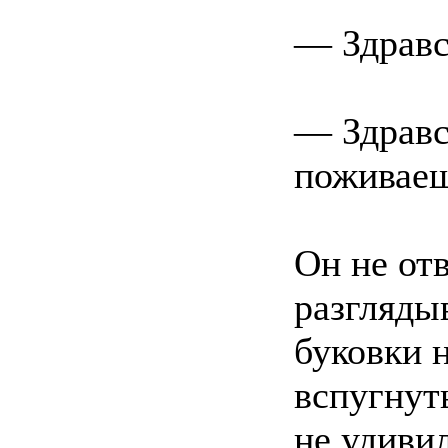
— Здравс
— Здравс
поживае
Он не от
разгляды
буковки 
вспугнуть
не удиви