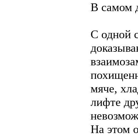
В самом 
С одной 
доказыв
взаимоза
похищенн
мяче, хл
лифте др
невозмож
На этом 