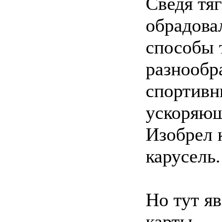
Сведя тяг
обрадова
способы 
разнообр
спортивн
ускоряющ
Изобрел 
карусель.
Но тут я
карты.