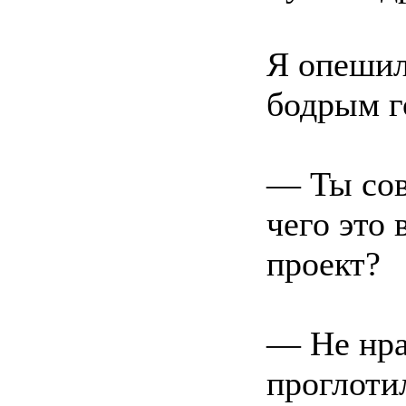
Я опешил
бодрым г
— Ты сов
чего это 
проект?
— Не нр
проглоти