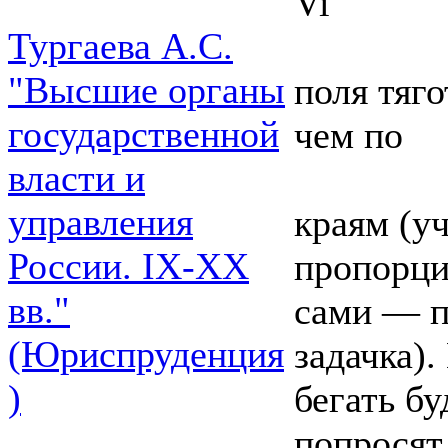
Vi
Тургаева А.С.
"Высшие органы
поля тяго
государственной
чем по
власти и
управления
краям (у
России. IХ-ХХ
пропорци
вв."
сами — п
(Юриспруденция
задачка).
)
бегать б
попросят