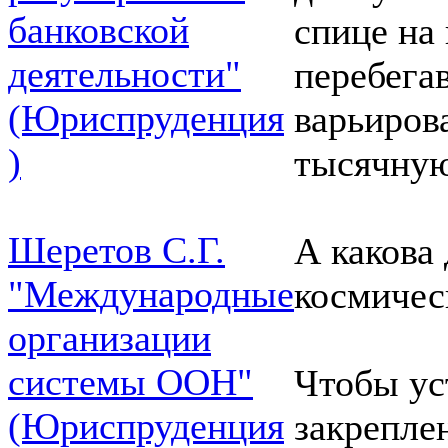
банковской
спице на
деятельности"
перебегав
(Юриспруденция
варьиров
)
тысячную
Шеретов С.Г.
А какова
"Международные
космичес
организации
системы ООН"
Чтобы ус
(Юриспруденция
закрепле