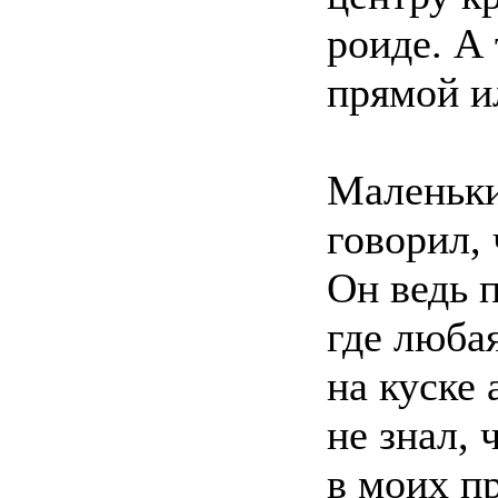
роиде. А
прямой и
Маленьки
говорил, 
Он ведь 
где люба
на куске
не знал, 
в моих п