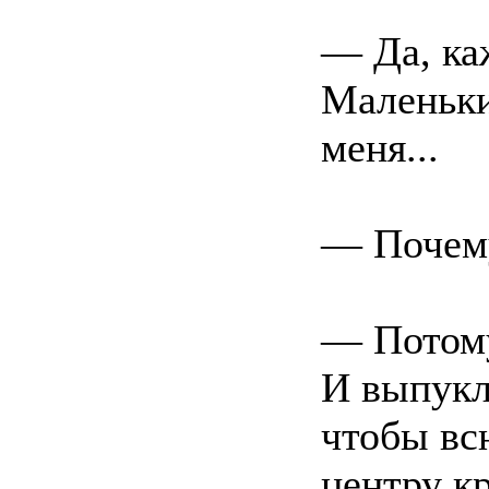
— Да, ка
Маленьк
меня...
— Почем
— Потому
И выпукл
чтобы вс
центру кр