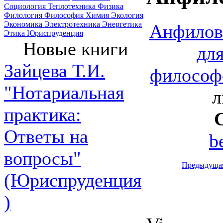
Социология
Теплотехника
Физика
Филология
Философия
Химия
Экология
Экономика
Электротехника
Энергетика
Анфилов 
Этика
Юриспруденция
Новые книги
дл
Зайцева Т.И.
философ
"Нотариальная
л
практика:
Ответы на
b
вопросы"
Предыдуща
(Юриспруденция
)