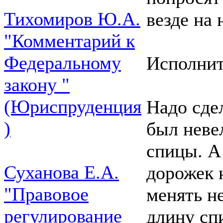
Тихомиров Ю.А.
везде на 
"Комментарий к
Федеральному
Исполнит
закону "
(Юриспруденция
Надо сде
)
был неве
спицы. А
Суханова Е.А.
дорожек 
"Правовое
менять н
регулирование
длину сп