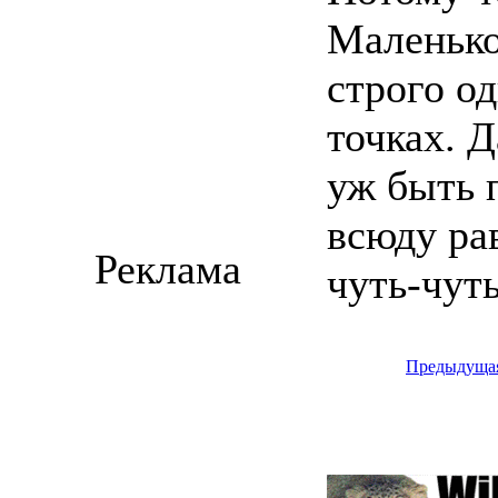
Маленько
строго о
точках. Д
уж быть 
всюду ра
Реклама
чуть-чут
Предыдуща