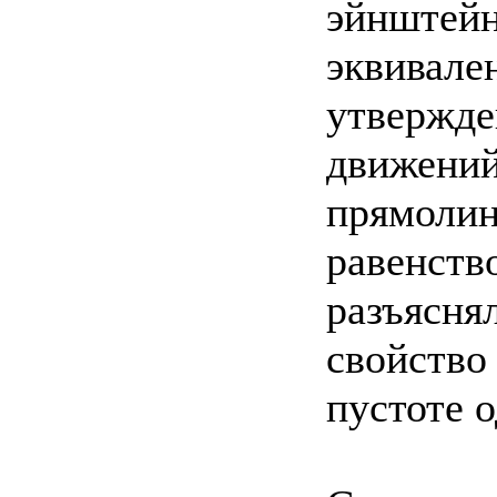
эйнштейн
эквивале
утвержде
движений
прямолин
равенств
разъяснял
свойство
пустоте 