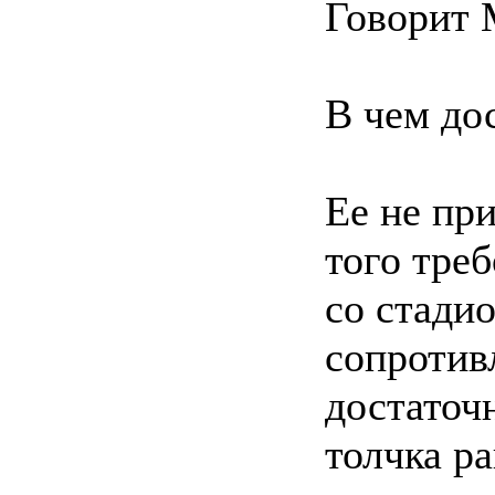
Говорит 
В чем до
Ее не пр
того тре
со стади
сопротив
достаточ
толчка р