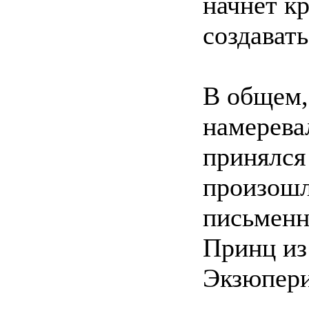
начнет к
создават
В общем,
намеревал
принялся
произошл
письменн
Принц из
Экзюпери