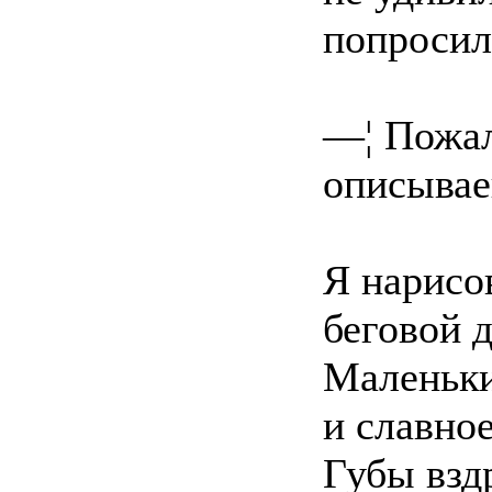
попросил
—¦ Пожал
описывае
Я нарисо
беговой д
Маленьки
и славно
Губы вздр