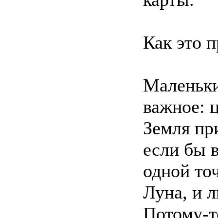
Как это 
Маленьки
важное: 
Земля при
если бы в
одной то
Луна, и л
Потому-т