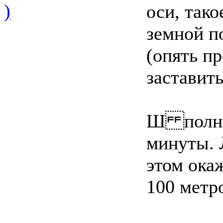
)
оси, тако
земной п
(опять пр
заставит
Ш полный
минуты. 
этом ока
100 метро