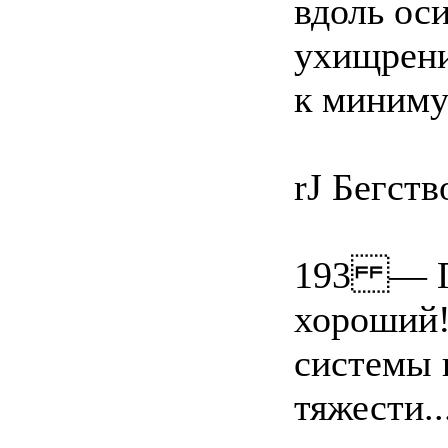
вдоль ос
ухищрени
к миниму
rJ Бегств
193 — По
хороший!
системы 
тяжести..