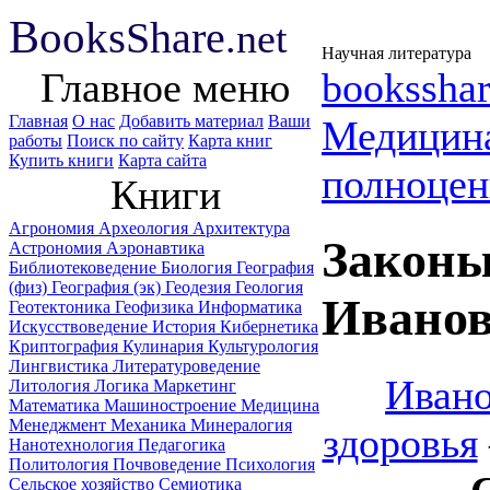
B
ooks
Share
.net
Научная литература
Главное меню
booksshar
Главная
О нас
Добавить материал
Ваши
Медицин
работы
Поиск по сайту
Карта книг
Купить книги
Карта сайта
полноцен
Книги
Агрономия
Археология
Архитектура
Законы
Астрономия
Аэронавтика
Библиотековедение
Биология
География
(физ)
География (эк)
Геодезия
Геология
Ивано
Геотектоника
Геофизика
Информатика
Искусствоведение
История
Кибернетика
Криптография
Кулинария
Культурология
Лингвистика
Литературоведение
Ивано
Литология
Логика
Маркетинг
Математика
Машиностроение
Медицина
Менеджмент
Механика
Минералогия
здоровья
Нанотехнология
Педагогика
Политология
Почвоведение
Психология
Сельское хозяйство
Семиотика