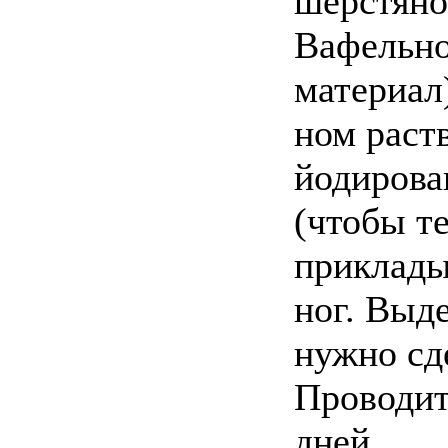
шерстяной
Вафельно
материал
ном раст
йодирова
(чтобы те
приклады
ног. Выд
нужно сде
Проводит
дней.