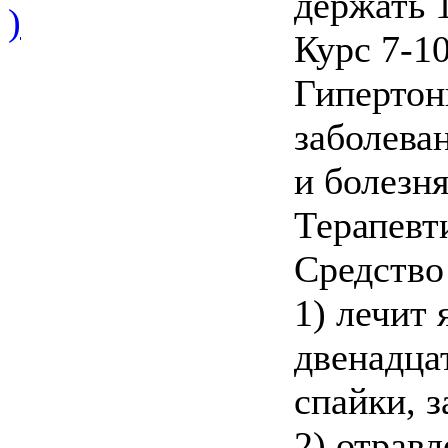
держать 1
)
Курс 7-10
Гипертон
заболева
и болезня
Терапевт
Средство
1) лечит 
двенадца
спайки, 
2) отравл