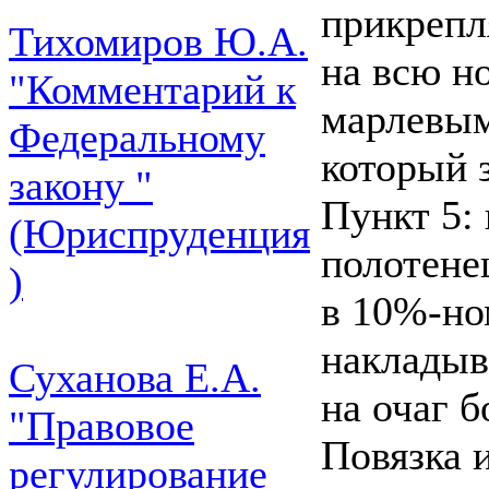
прикрепля
Тихомиров Ю.А.
на всю н
"Комментарий к
марлевым
Федеральному
который 
закону "
Пункт 5:
(Юриспруденция
полотене
)
в 10%-но
накладыв
Суханова Е.А.
на очаг б
"Правовое
Повязка и
регулирование