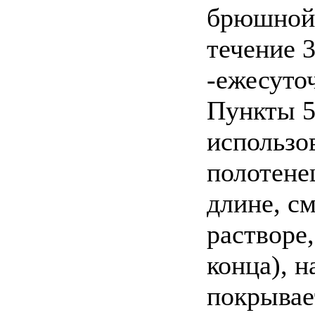
брюшной 
течение 
-ежесуточ
Пункты 5
использо
полотенец
длине, с
растворе
конца), н
покрывае