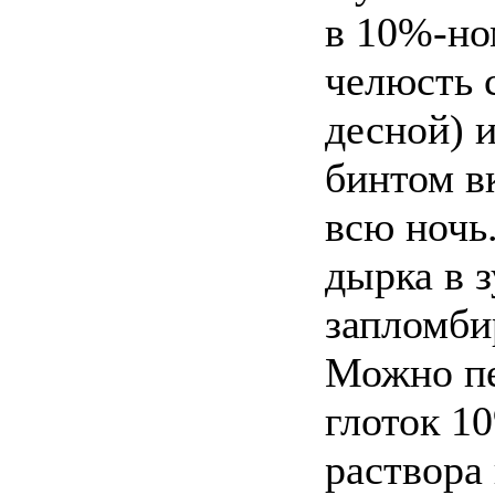
в 10%-но
челюсть 
десной) 
бинтом в
всю ночь.
дырка в з
запломби
Можно пе
глоток 1
раствора 