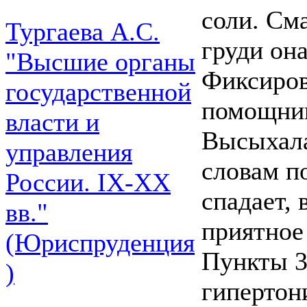
соли. Сма
Тургаева А.С.
груди она
"Высшие органы
Фиксиров
государственной
помощник
власти и
Высыхала
управления
словам п
России. IХ-ХХ
спадает, 
вв."
приятное
(Юриспруденция
Пункты 3
)
гипертон