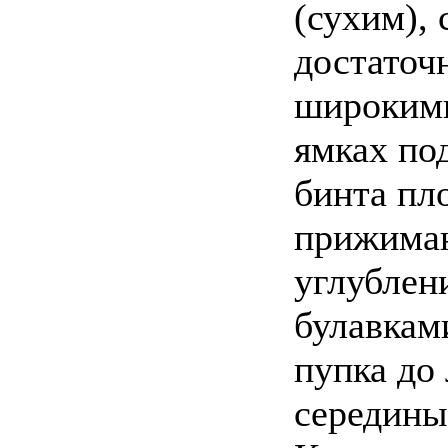
(сухим), 
достаточ
широкими
ямках по
бинта пл
прижимаю
углублен
булавкам
пупка до
середины