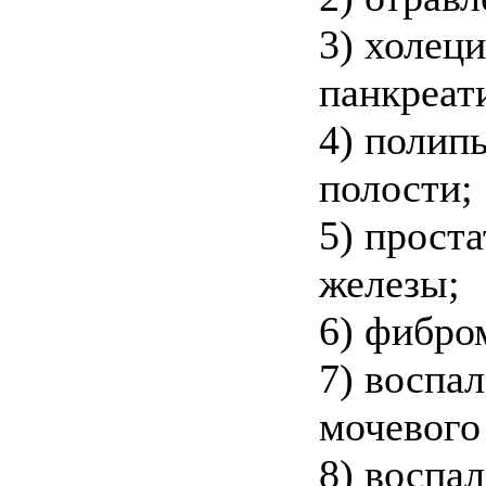
3) холеци
панкреат
4) полип
полости;
5) прост
железы;
6) фибро
7) воспа
мочевого
8) воспа