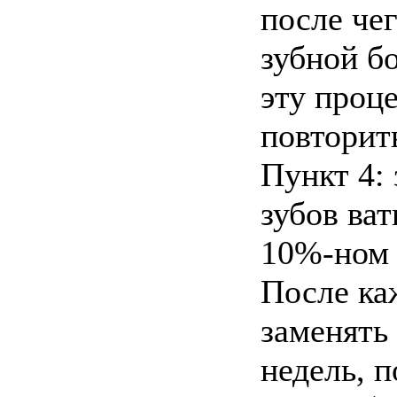
после чег
зубной бо
эту проц
повторит
Пункт 4:
зубов ва
10%-ном 
После ка
заменять
недель, п