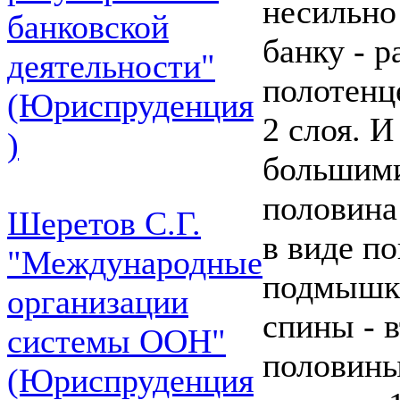
несильно
банковской
банку - р
деятельности"
полотенц
(Юриспруденция
2 слоя. 
)
большими
половина
Шеретов С.Г.
в виде п
"Международные
подмышки
организации
спины - 
системы ООН"
половины
(Юриспруденция