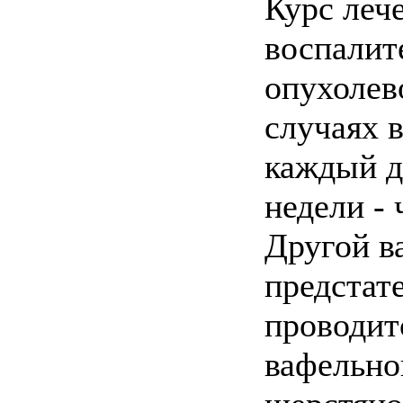
Курс леч
воспалите
опухолево
случаях 
каждый д
недели - 
Другой в
предстат
проводит
вафельно