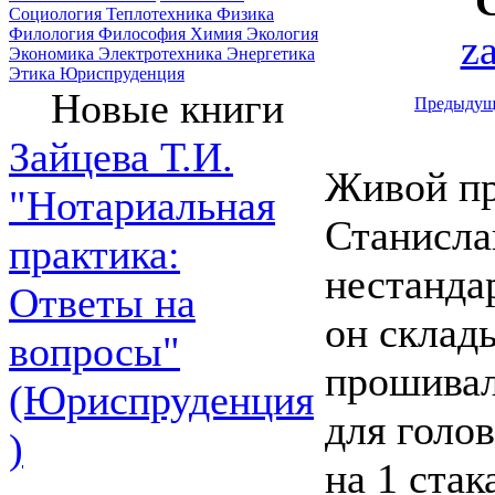
Социология
Теплотехника
Физика
Филология
Философия
Химия
Экология
z
Экономика
Электротехника
Энергетика
Этика
Юриспруденция
Новые книги
Предыдущ
Зайцева Т.И.
Живой п
"Нотариальная
Станисла
практика:
нестанда
Ответы на
он склады
вопросы"
прошивал
(Юриспруденция
для голо
)
на 1 стак