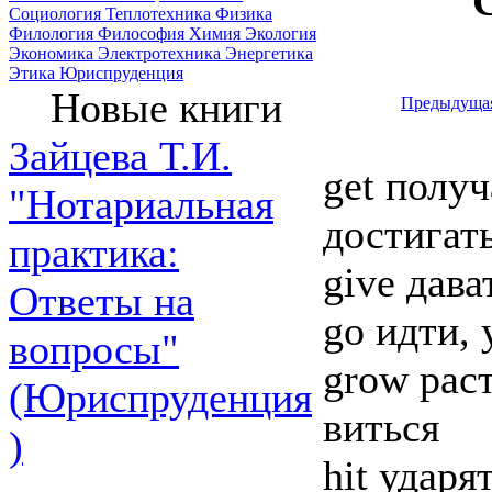
Социология
Теплотехника
Физика
Филология
Философия
Химия
Экология
Экономика
Электротехника
Энергетика
Этика
Юриспруденция
Новые книги
Предыдуща
Зайцева Т.И.
get получ
"Нотариальная
достигат
практика:
give дава
Ответы на
go идти, 
вопросы"
grow раст
(Юриспруденция
виться
)
hit ударят