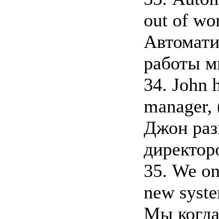
out of wo
Автомати
работы м
34. John h
manager, 
Джон раз
директор
35. We on
new syste
Мы когда