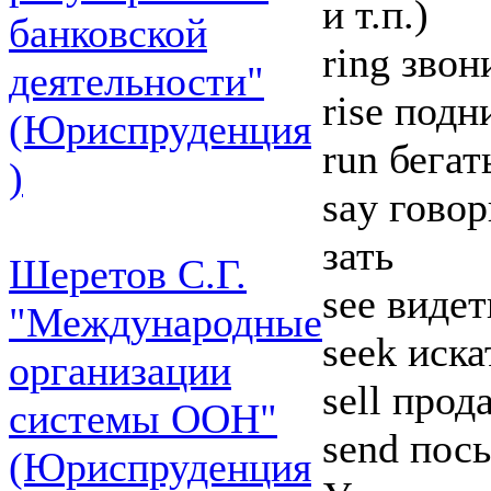
и т.п.)
банковской
ring звон
деятельности"
rise подн
(Юриспруденция
run бегат
)
say говор
зать
Шеретов С.Г.
see видет
"Международные
seek иска
организации
sell прод
системы ООН"
send посы
(Юриспруденция