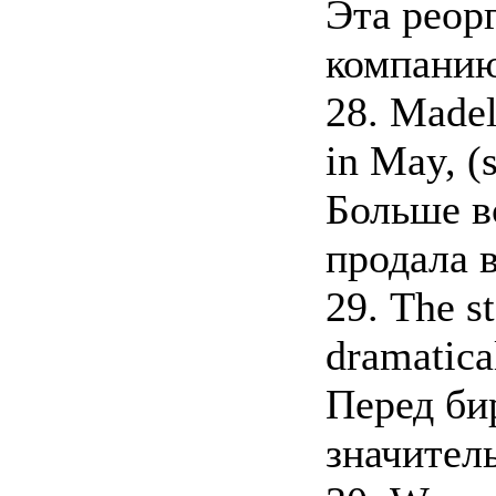
Эта реор
компанию
28. Madel
in May, (s
Больше в
продала в
29. The s
dramatical
Перед би
значител