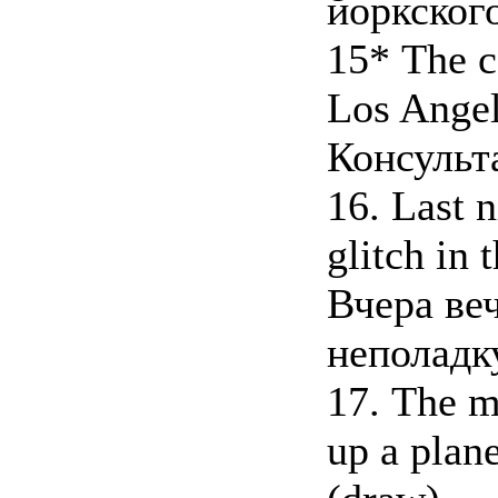
йоркског
15* The c
Los Angel
Консульт
16. Last n
glitch in 
Вчера ве
неполадк
17. The m
up a plan