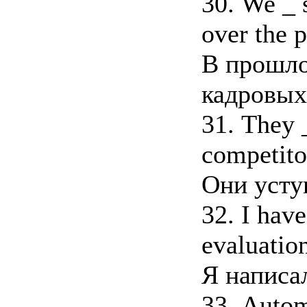
30. We _ 
over the p
В прошло
кадровых
31. They _
competitor
Они усту
32. I have
evaluation
Я написа
33. Auto