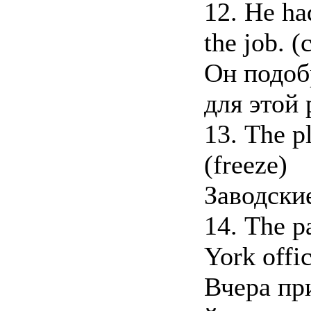
12. Не had
the job. (
Он подоб
для этой 
13. The pl
(freeze)
Заводски
14. The p
York offi
Вчера пр