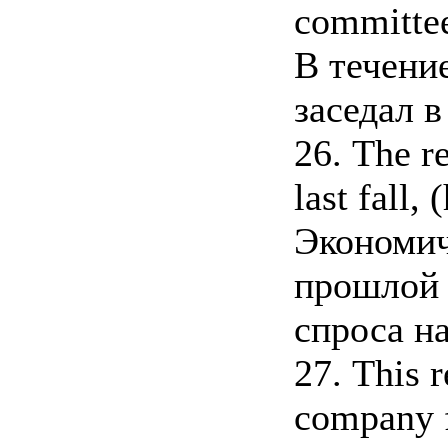
committee 
В течени
заседал 
26. The r
last fall, 
Экономич
прошлой 
спроса н
27. This 
company f