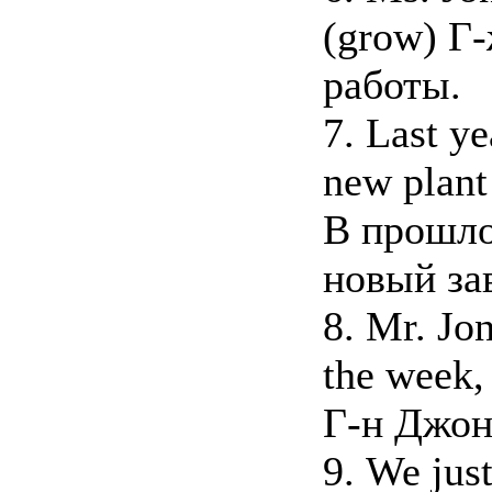
(grow) Г
работы.
7. Last y
new plant
В прошло
новый за
8. Mr. Jon
the week,
Г-н Джон
9. We jus