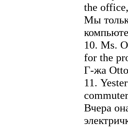
the office
Мы тольк
компьюте
10. Ms. O
for the pr
Г-жа Otto
11. Yester
commuter t
Вчера он
электрич