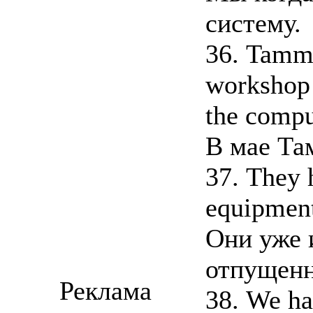
систему.
36. Tamm
workshop 
the compu
В мае Та
37. They 
equipment
Они уже 
отпущенн
Реклама
38. We ha