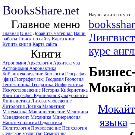
B
ooks
Share
.net
Научная литература
Главное меню
booksshar
Главная
О нас
Добавить материал
Ваши
Лингвис
работы
Поиск по сайту
Карта книг
Купить книги
Карта сайта
курс анг
Книги
Агрономия
Археология
Архитектура
Бизнес
Астрономия
Аэронавтика
Библиотековедение
Биология
География
(физ)
География (эк)
Геодезия
Геология
Мокайт
Геотектоника
Геофизика
Информатика
Искусствоведение
История
Кибернетика
Криптография
Кулинария
Культурология
Лингвистика
Литературоведение
Мокайти
Литология
Логика
Маркетинг
Математика
Машиностроение
Медицина
Менеджмент
Механика
Минералогия
языка
—
Нанотехнология
Педагогика
Политология
Почвоведение
Психология
Сельское хозяйство
Семиотика