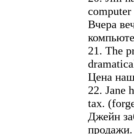
computer l
Вчера ве
компьюте
21. The pr
dramatical
Цена наш
22. Jane h
tax. (forg
Джейн за
продажи.