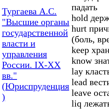
падать
Тургаева А.С.
hold держ
"Высшие органы
hurt прич
государственной
(боль, вр
власти и
keep хран
управления
know зна
России. IХ-ХХ
lay класть
вв."
lead вест
(Юриспруденция
leave оста
)
liq лежат