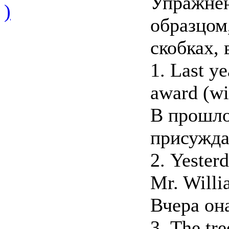
Упражнен
)
образцом
скобках,
1. Last y
award (wi
В прошло
присужда
2. Yesterd
Mr. Willi
Вчера он
3. The tre