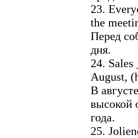
23. Every
the meeti
Перед со
дня.
24. Sales 
August, (h
В август
высокой 
года.
25. Jolie