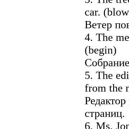
car. (blow
Ветер по
4. The me
(begin)
Собрание
5. The ed
from the 
Редактор
страниц.
6. Ms. Jo