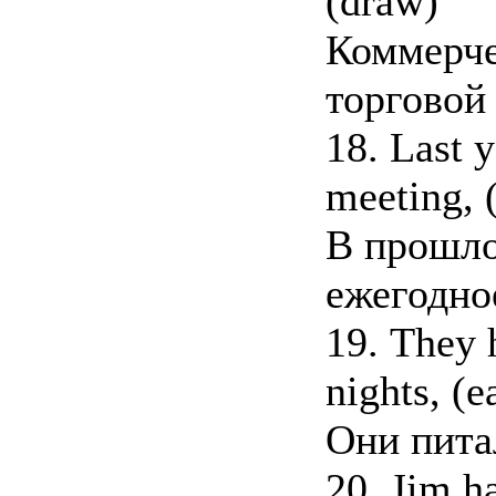
(draw)
Коммерче
торговой
18. Last y
meeting, (
В прошло
ежегодно
19. They 
nights, (e
Они пита
20. Jim ha