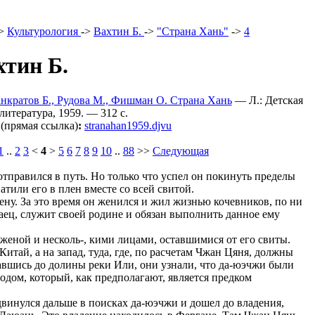
>
Культурология
->
Вахтин Б.
->
"Страна Хань"
->
4
хтин Б.
анкратов Б., Рудова М., Фишман О. Страна Хань
— Л.: Детская
литература, 1959. — 312 c.
(прямая ссылка)
:
stranahan1959.djvu
1
..
2
3
<
4
>
5
6
7
8
9
10
..
88
>>
Следующая
тправился в путь. Но только что успел он покинуть пределы
атили его в плен вместе со всей свитой.
ену. За это время он женился и жил жизнью кочевников, по ни
таец, служит своей родине и обязан выполнить данное ему
 женой и несколь-, кими лицами, оставшимися от его свиты.
Китай, а на запад, туда, где, по расчетам Чжан Цяня, должны
авшись до долины реки Или, они узнали, что да-юэчжи были
одом, который, как предполагают, является предком
двинулся дальше в поисках да-юэчжи и дошел до владения,