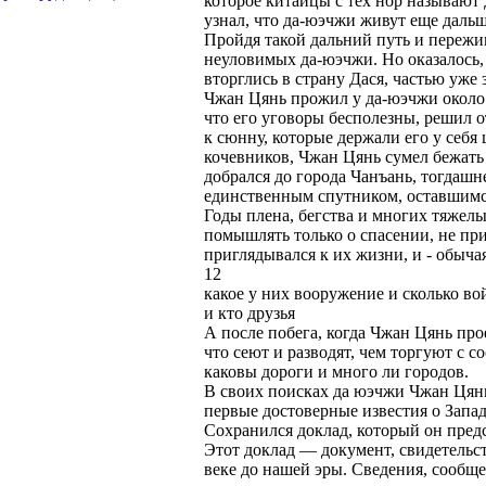
которое китайцы с тех нор называют
узнал, что да-юэчжи живут еще дальш
Пройдя такой дальний путь и пережи
неуловимых да-юэчжи. Но оказалось, 
вторглись в страну Дася, частью уже
Чжан Цянь прожил у да-юэчжи около г
что его уговоры бесполезны, решил о
к сюнну, которые держали его у себя
кочевников, Чжан Цянь сумел бежать 
добрался до города Чанъань, тогдаш
единственным спутником, оставшимся 
Годы плена, бегства и многих тяжел
помышлять только о спасении, не при
приглядывался к их жизни, и - обыча
12
какое у них вооружение и сколько вой
и кто друзья
А после побега, когда Чжан Цянь про
что сеют и разводят, чем торгуют с со
каковы дороги и много ли городов.
В своих поисках да юэчжи Чжан Цянь
первые достоверные известия о Запад
Сохранился доклад, который он пред
Этот доклад — документ, свидетельст
веке до нашей эры. Сведения, сооб