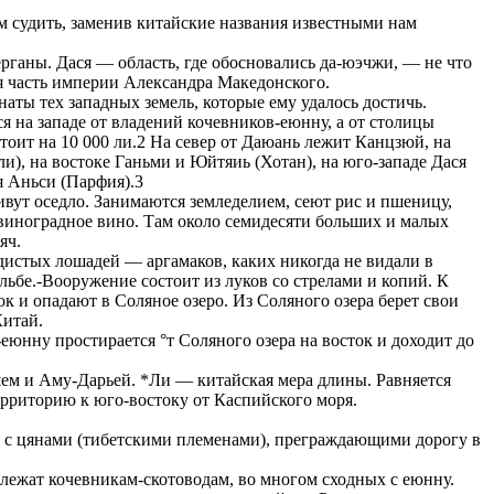
 судить, заменив китайские названия известными нам
рганы. Дася — область, где обосновались да-юэчжи, — не что
ая часть империи Александра Македонского.
аты тех западных земель, которые ему удалось достичь.
я на западе от владений кочевников-еюнну, а от столицы
стоит на 10 000 ли.2 На север от Даюань лежит Канцзюй, на
ли), на востоке Ганьми и Юйтяиь (Хотан), на юго-западе Дася
ся Аньси (Парфия).3
ивут оседло. Занимаются земледелием, сеют рис и пшеницу,
виноградное вино. Там около семидесяти больших и малых
яч.
истых лошадей — аргамаков, каких никогда не видали в
ьбе.-Вооружение состоит из луков со стрелами и копий. К
ок и опадают в Соляное озеро. Из Соляного озера берет свои
Китай.
юнну простирается °т Соляного озера на восток и доходит до
ем и Аму-Дарьей. *Ли — китайская мера длины. Равняется
ерриторию к юго-востоку от Каспийского моря.
ат с цянами (тибетскими племенами), преграждающими дорогу в
лежат кочевникам-скотоводам, во многом сходных с еюнну.