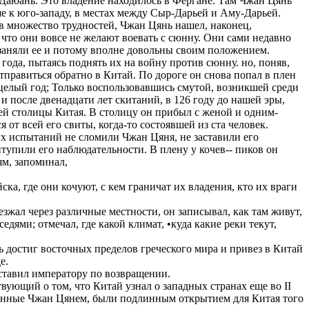
 Даюань. Это владение находилось в Фергане. Там Чжан Цянь
е к юго-западу, в местах между Сыр-Дарьей и Аму-Дарьей.
в множество трудностей, Чжан Цянь нашел, наконец,
что они вовсе не желают воевать с сюнну. Они сами недавно
 заняли ее и потому вполне довольны своим положением.
ода, пытаясь поднять их на войну против сюнну. но, поняв,
тправиться обратно в Китай. По дороге он снова попал в плен
 целый год; Только воспользовавшись смутой, возникшей среди
и после двенадцати лет скитаний, в 126 году до нашей эры,
ней столицы Китая. В столицу он прибыл с женой и одним-
от всей его свиты, когда-то состоявшей из ста человек.
ых испытаний не сломили Чжан Цяня, не заставили его
тупили его наблюдательности. В плену у кочев-- пиков он
ям, запоминал,
ска, где они кочуют, с кем граничат их владения, кто их враги
езжал через различные местности, он записывал, как там живут,
седями; отмечал, где какой климат, •куда какие реки текут,
 достиг восточных пределов греческого мира и привез в Китай
е.
ставил императору по возвращении.
вующий о том, что Китай узнал о западных странах еще во II
щенные Чжан Цянем, были подлинным открытием для Китая того