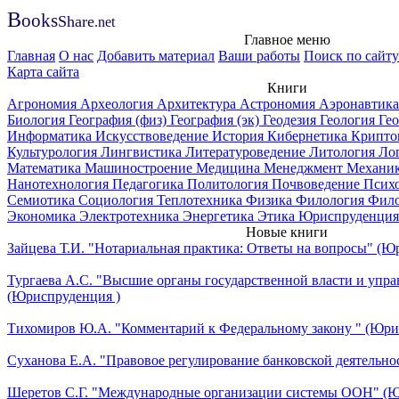
B
ooks
Share
.net
Главное меню
Главная
О нас
Добавить материал
Ваши работы
Поиск по сайту
Карта сайта
Книги
Агрономия
Археология
Архитектура
Астрономия
Аэронавтик
Биология
География (физ)
География (эк)
Геодезия
Геология
Ге
Информатика
Искусствоведение
История
Кибернетика
Крипто
Культурология
Лингвистика
Литературоведение
Литология
Ло
Математика
Машиностроение
Медицина
Менеджмент
Механи
Нанотехнология
Педагогика
Политология
Почвоведение
Псих
Семиотика
Социология
Теплотехника
Физика
Филология
Фил
Экономика
Электротехника
Энергетика
Этика
Юриспруденция
Новые книги
Зайцева Т.И. "Нотариальная практика: Ответы на вопросы" (Ю
Тургаева А.С. "Высшие органы государственной власти и упра
(Юриспруденция )
Тихомиров Ю.А. "Комментарий к Федеральному закону " (Юри
Суханова Е.А. "Правовое регулирование банковской деятельно
Шеретов С.Г. "Международные организации системы ООН" (Ю