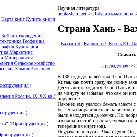
Научная литература
booksshare.net
->
Добавить материал
-
Карта книг
Купить книги
Страна Хань - Ва
а
Библиотековедение
отектоника
Геофизика
Вахтин Б., Карлина Р., Кроль Ю., П
графия
Кулинария
гика
Маркетинг
Скачать
ка
Минералогия
ология
Сельское хозяйство
Предыдущая
<<
ософия
Химия
Экология
В 138 году до нашей эры Чжан Цянь о
Китая, как почти сразу же сюнну захв
риспруденция )
Десять лет находился Чжан Цянь в пл
на минуту не забывал, что сам он ки
вления России. IХ-ХХ вв."
поручение.
Наконец ему удалось бежать вместе с
Беглецы направились не на восток, в 
спруденция )
были находиться да-юэчжи. Но, добр
изгнаны из этой страны усунями (нар
сти" (Юриспруденция )
теперешних киргизов).
Неудача не испугала Чжан Цяня. Он 
риспруденция )