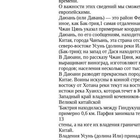
времени.
О важности этих сведений мы сможем
европейскими.
Даюань (или Давань) — это район Фе
иное, как Бак-трия,1 самая отдаленн
Чжан Цянь указал примерные координ
Даюань, по его сообщениям, находитс
Китая, города Чанъань, эта страна от
северо-востоке Усунь (долина реки И
(Бак-трия); на запад от Дася находит
В Даюани, по рассказу Чжан Цяня, ж
выращивают виноград, изготовляют 
городов; населения несколько сот тыс
В Даюани разводят прекрасных пород
Китае. Воины искусны в конной стрел
востоку от Хотана реки текут на вост
истоки река Хуанхэ, которая.течет в 
Западный край владений кочевников-е
Великой китайской
'Бактрия находилась между Гиндукуш
примерно 0,6 км. Парфия занимала т
13
стены, а на юге их владения гранич
Китай.
Владения Усунь (долина Или) принад