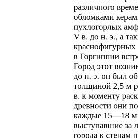
различного врем
обломками керам
пухлогорлых амф
V в. до н. э., а 
краснофигурных в
в Горгиппии встр
Город этот возник
до н. э. он был 
толщиной 2,5 м 
в. к моменту рас
древности они по
каждые 15—18 м 
выступавшие за л
города к стенам