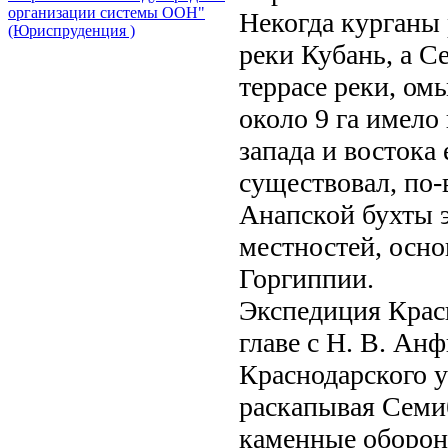
организации системы ООН"
Некогда курганы 
(Юриспруденция )
реки Кубань, а С
террасе реки, ом
около 9 га имело
запада и востока
существовал, по-
Анапской бухты 
местностей, осно
Горгиппии.
Экспедиция Красн
главе с Н. В. Ан
Краснодарского ун
раскапывая Семи
каменные оборон