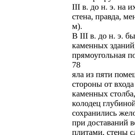
III в. до н. э. н
стена, правда, м
м).
В III в. до н. э.
каменных зданий,
прямоугольная п
78
яла из пяти поме
стороны от входа
каменных столба,
колодец глубиной
сохранились жело
при доставаний 
плитами, стены 