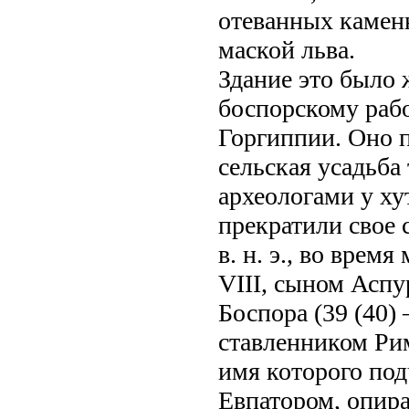
отеванных камен
маской льва.
Здание это было 
боспорскому раб
Горгиппии. Оно п
сельская усадьба 
археологами у ху
прекратили свое с
в. н. э., во вре
VIII, сыном Аспу
Боспора (39 (40) 
ставленником Рим
имя которого под
Евпатором, опира