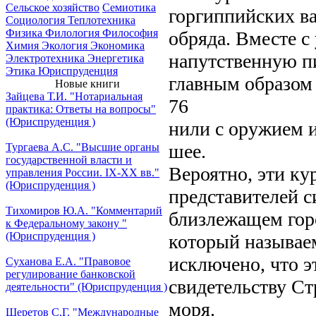
Сельское хозяйство
Семиотика
горгиппийских в
Социология
Теплотехника
Физика
Филология
Философия
обряда. Вместе с
Химия
Экология
Экономика
напутственную пи
Электротехника
Энергетика
Этика
Юриспруденция
главным образом
Новые книги
Зайцева Т.И. "Нотариальная
76
практика: Ответы на вопросы"
(Юриспруденция )
нили с оружием и
шее.
Тургаева А.С. "Высшие органы
государственной власти и
Вероятно, эти к
управления России. IХ-ХХ вв."
(Юриспруденция )
представителей с
Тихомиров Ю.А. "Комментарий
близлежащем горо
к Федеральному закону "
(Юриспруденция )
который называе
исключено, что э
Суханова Е.А. "Правовое
регулирование банковской
свидетельству Ст
деятельности" (Юриспруденция )
моря.
Шеретов С.Г. "Международные