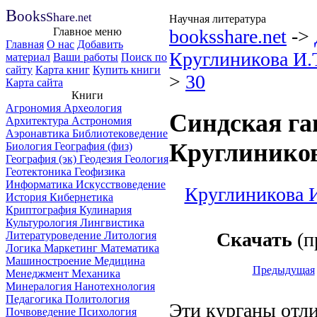
B
ooks
Share
.net
Научная литература
Главное меню
booksshare.net
->
Главная
О нас
Добавить
Круглиникова И.
материал
Ваши работы
Поиск по
сайту
Карта книг
Купить книги
>
30
Карта сайта
Книги
Агрономия
Археология
Синдская га
Архитектура
Астрономия
Аэронавтика
Библиотековедение
Круглиников
Биология
География (физ)
География (эк)
Геодезия
Геология
Геотектоника
Геофизика
Информатика
Искусствоведение
Круглиникова И
История
Кибернетика
Криптография
Кулинария
Культурология
Лингвистика
Скачать
(п
Литературоведение
Литология
Логика
Маркетинг
Математика
Машиностроение
Медицина
Предыдущая
Менеджмент
Механика
Минералогия
Нанотехнология
Педагогика
Политология
Эти курганы отл
Почвоведение
Психология