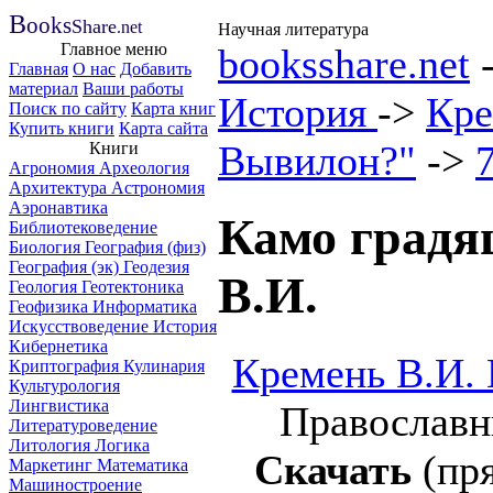
B
ooks
Share
.net
Научная литература
Главное меню
booksshare.net
Главная
О нас
Добавить
материал
Ваши работы
История
->
Кре
Поиск по сайту
Карта книг
Купить книги
Карта сайта
Вывилон?"
->
Книги
Агрономия
Археология
Архитектура
Астрономия
Аэронавтика
Камо градя
Библиотековедение
Биология
География (физ)
География (эк)
Геодезия
В.И.
Геология
Геотектоника
Геофизика
Информатика
Искусствоведение
История
Кибернетика
Кремень В.И.
Криптография
Кулинария
Культурология
Лингвистика
Православн
Литературоведение
Литология
Логика
Скачать
(пря
Маркетинг
Математика
Машиностроение