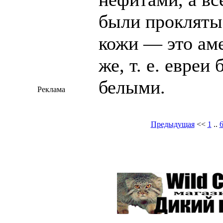
были прокляты
кожи — это ам
же, т. е. евреи
белыми.
Реклама
Предыдущая
<<
1
..