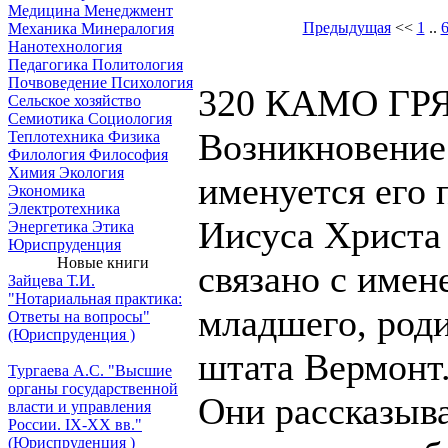
Медицина
Менеджмент
Предыдущая
<<
1
..
Механика
Минералогия
Нанотехнология
Педагогика
Политология
Почвоведение
Психология
320 КАМО ГР
Сельское хозяйство
Семиотика
Социология
Возникновение
Теплотехника
Физика
Филология
Философия
Химия
Экология
именуется его
Экономика
Электротехника
Иисуса Христа
Энергетика
Этика
Юриспруденция
Новые книги
связано с име
Зайцева Т.И.
"Нотариальная практика:
младшего, род
Ответы на вопросы"
(Юриспруденция )
штата Вермонт
Тургаева А.С. "Высшие
органы государственной
Они рассказыва
власти и управления
России. IХ-ХХ вв."
(Юриспруденция )