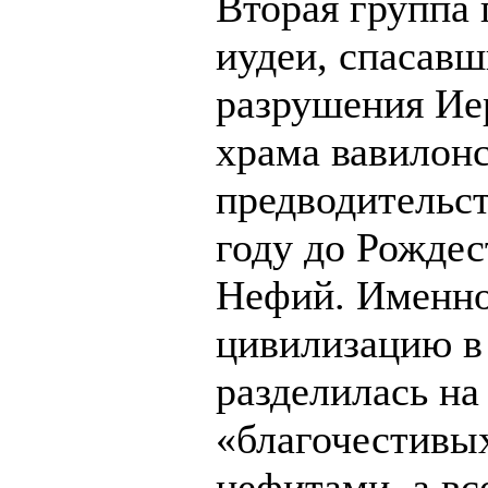
Вторая группа
иудеи, спасавш
разрушения Ие
храма вавилон
предводительст
году до Рождес
Нефий. Именно
цивилизацию в
разделилась на
«благочестивых
нефитами, а вс