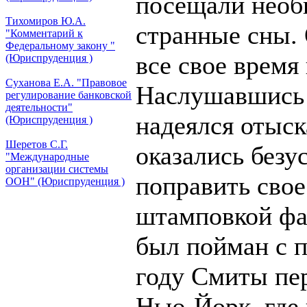
посещали необ
Тихомиров Ю.А.
странные сны.
"Комментарий к
Федеральному закону "
все свое время
(Юриспруденция )
Суханова Е.А. "Правовое
Наслушавшись л
регулирование банковской
деятельности"
надеялся отыск
(Юриспруденция )
Шеретов С.Г.
оказались безу
"Международные
организации системы
поправить сво
ООН" (Юриспруденция )
штамповкой фа
был пойман с 
году Смиты пе
Нью-Йорк, где