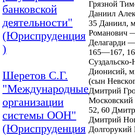
Грязной Ти
банковской
Даниил Алекс
деятельности"
35 Даниил, м
Романович —
(Юриспруденция
Делагарди — 
)
165—167, 16
Суздальско-Н
Дионисий, м
Шеретов С.Г.
(сын Невско
"Международные
Дмитрий Гро
Московский 
организации
52, 60 Дмит
системы ООН"
Дмитрий Ног
(Юриспруденция
Долгорукий 