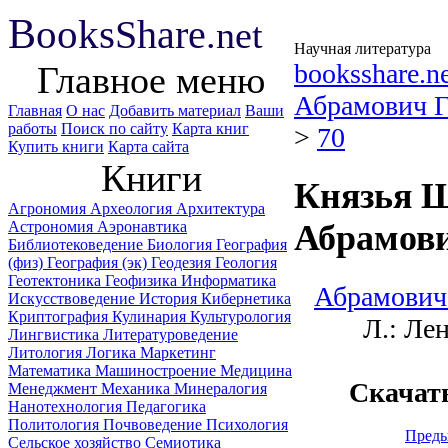
B
ooks
Share
.net
Научная литература
booksshare.n
Главное меню
Абрамович Г
Главная
О нас
Добавить материал
Ваши
работы
Поиск по сайту
Карта книг
>
70
Купить книги
Карта сайта
Книги
Князья Ш
Агрономия
Археология
Архитектура
Астрономия
Аэронавтика
Абрамови
Библиотековедение
Биология
География
(физ)
География (эк)
Геодезия
Геология
Геотектоника
Геофизика
Информатика
Абрамович 
Искусствоведение
История
Кибернетика
Криптография
Кулинария
Культурология
Л.: Ле
Лингвистика
Литературоведение
Литология
Логика
Маркетинг
Математика
Машиностроение
Медицина
Скачат
Менеджмент
Механика
Минералогия
Нанотехнология
Педагогика
Политология
Почвоведение
Психология
Пред
Сельское хозяйство
Семиотика