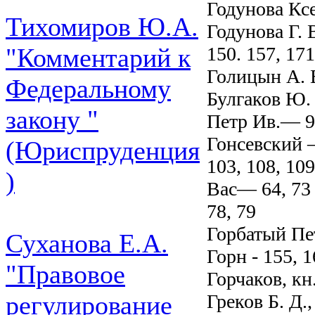
Годунова Кс
Тихомиров Ю.А.
Годунова Г. 
150. 157, 17
"Комментарий к
Голицын А. 
Федеральному
Булгаков Ю.
закону "
Петр Ив.— 9
Гонсевский 
(Юриспруденция
103, 108, 10
)
Вас— 64, 73
78, 79
Горбатый Пе
Суханова Е.А.
Горн - 155, 1
"Правовое
Горчаков, к
Греков Б. Д.,
регулирование