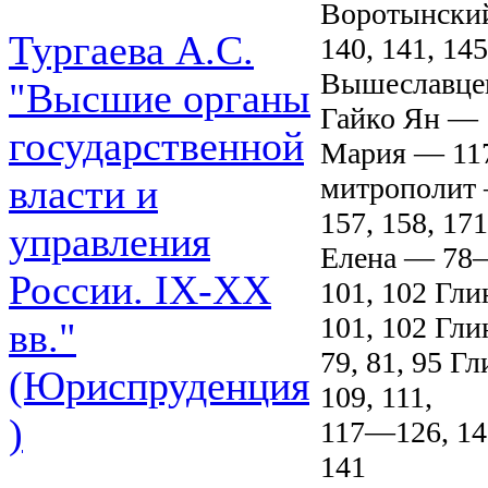
Воротынский
Тургаева А.С.
140, 141, 14
Вышеславце
"Высшие органы
Гайко Ян — 
государственной
Мария — 117
митрополит 
власти и
157, 158, 17
управления
Елена — 78—
России. IХ-ХХ
101, 102 Гл
101, 102 Гл
вв."
79, 81, 95 
(Юриспруденция
109, 111,
)
117—126, 141
141