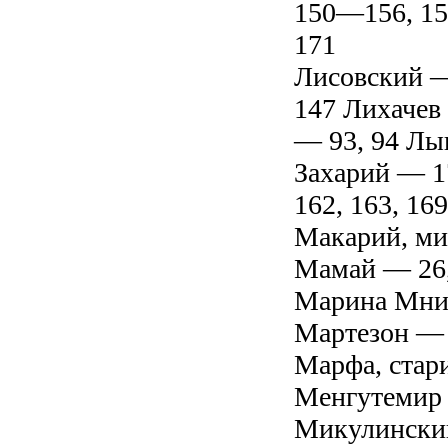
150—156, 158
171
Лисовский —
147 Лихачев 
— 93, 94 Лы
Захарий — 1
162, 163, 169
Макарий, мит
Мамай — 26,
Марина Мниш
Мартезон —
Марфа, стар
Менгутемир 
Микулинский