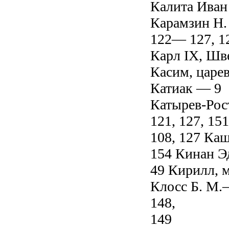
Калита Иван 
Карамзин Н. 
122— 127, 12
Карл IX, Шв
Касим, царе
Катиак — 9
Катырев-Рос
121, 127, 1
108, 127 Ка
154 Кинан Э
49 Кирилл, 
Клосс Б. М.
148,
149