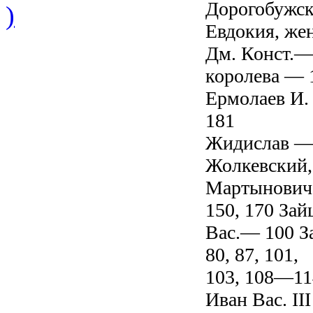
Дорогобужс
)
Евдокия, жен
Дм. Конст.— 
королева — 
Ермолаев И.
181
Жидислав —
Жолкевский, 
Мартынович
150, 170 Зай
Вас.— 100 З
80, 87, 101,
103, 108—11
Иван Вас. II