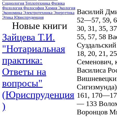
Социология
Теплотехника
Физика
Филология
Философия
Химия
Экология
Василий Дм
Экономика
Электротехника
Энергетика
Этика
Юриспруденция
52—57, 59, 
Новые книги
30, 31, 35, 
Зайцева Т.И.
55, 57, 58 
Суздальский
"Нотариальная
18, 20, 21,
практика:
Семенович, 
Василиса Ро
Ответы на
Вишневецкий
вопросы"
Сигизмунда
(Юриспруденция
161, 170—17
— 133 Волох
)
Воронцов Ми