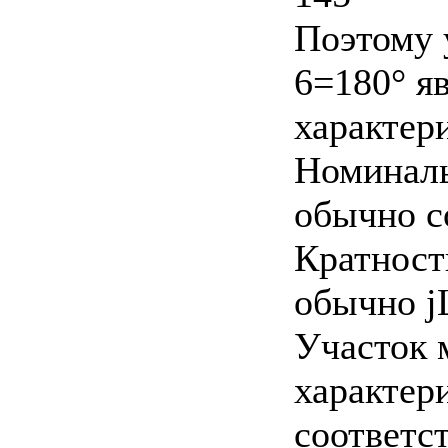
Поэтому 
6=180° я
характер
Номиналь
обычно с
Кратност
обычно j
Участок 
характер
соответс