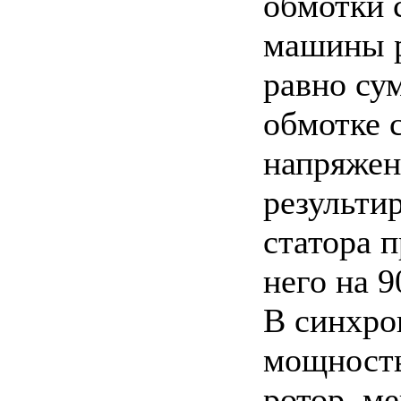
обмотки 
машины р
равно сум
обмотке с
напряжен
результи
статора п
него на 9
В синхро
мощность
ротор, м