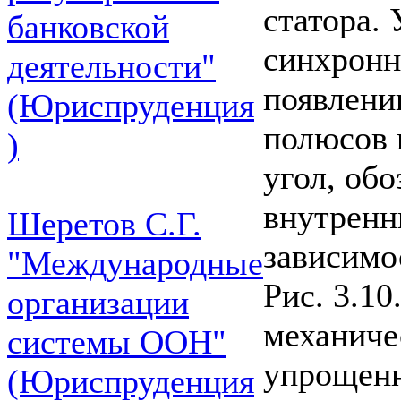
статора.
банковской
синхронн
деятельности"
появлени
(Юриспруденция
полюсов 
)
угол, об
внутренн
Шеретов С.Г.
зависимо
"Международные
Рис. 3.10
организации
механичес
системы ООН"
упрощенн
(Юриспруденция