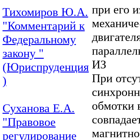
при его 
Тихомиров Ю.А.
механиче
"Комментарий к
двигател
Федеральному
параллель
закону "
ИЗ
(Юриспруденция
При отсу
)
синхронн
обмотки 
Суханова Е.А.
совпадае
"Правовое
магнитно
регулирование