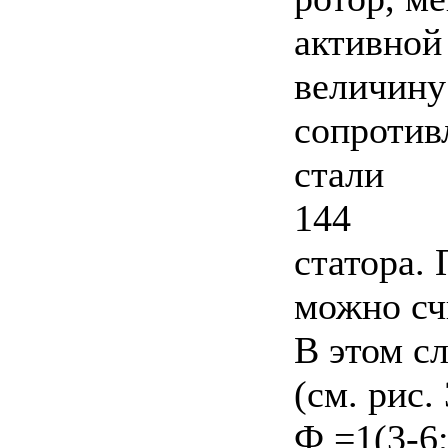
активной 
величину
сопротив
стали
144
статора.
можно счи
В этом с
(см. рис.
Ф =1(3-6;