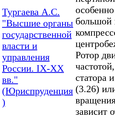
особенно
Тургаева А.С.
большой
"Высшие органы
компресс
государственной
центробе
власти и
Ротор дви
управления
частотой
России. IХ-ХХ
статора 
вв."
(3.26) ил
(Юриспруденция
вращения
)
зависит 