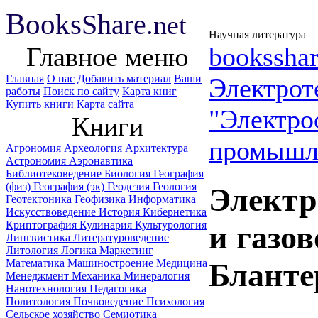
B
ooks
Share
.net
Научная литература
Главное меню
booksshar
Главная
О нас
Добавить материал
Ваши
Электрот
работы
Поиск по сайту
Карта книг
Купить книги
Карта сайта
"Электро
Книги
промышл
Агрономия
Археология
Архитектура
Астрономия
Аэронавтика
Библиотековедение
Биология
География
(физ)
География (эк)
Геодезия
Геология
Электр
Геотектоника
Геофизика
Информатика
Искусствоведение
История
Кибернетика
Криптография
Кулинария
Культурология
и газо
Лингвистика
Литературоведение
Литология
Логика
Маркетинг
Математика
Машиностроение
Медицина
Бланте
Менеджмент
Механика
Минералогия
Нанотехнология
Педагогика
Политология
Почвоведение
Психология
Сельское хозяйство
Семиотика