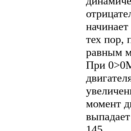
динамиче
отрицате
начинает 
тех пор, 
равным м
При 0>0М
двигателя
увеличени
момент д
выпадает
145