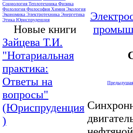
Социология
Теплотехника
Физика
Филология
Философия
Химия
Экология
Электроо
Экономика
Электротехника
Энергетика
Этика
Юриспруденция
промыш
Новые книги
Зайцева Т.И.
"Нотариальная
практика:
Ответы на
Предыдуща
вопросы"
Синхронн
(Юриспруденция
двигател
)
нефтяной