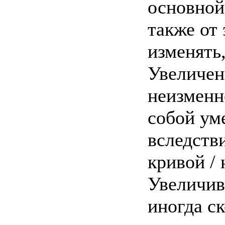
основной
также от 
изменять
Увеличен
неизменн
собой ум
вследств
кривой / 
Увеличив
иногда с