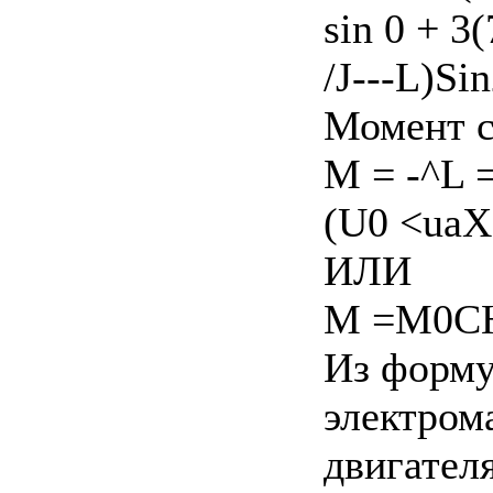
sin 0 + 3
/J---L)Sin
Момент с
M = -^L =
(U0 <uaX
ИЛИ
M =М0С
Из формул
электром
двигател