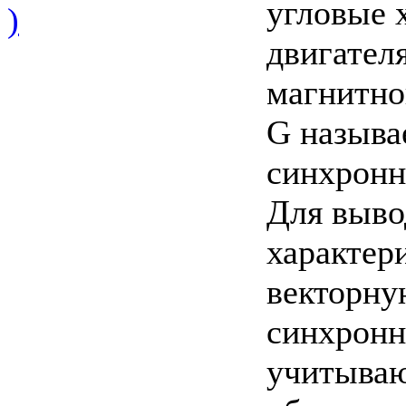
угловые 
)
двигател
магнитно
G называ
синхронн
Для выво
характер
векторну
синхронно
учитываю