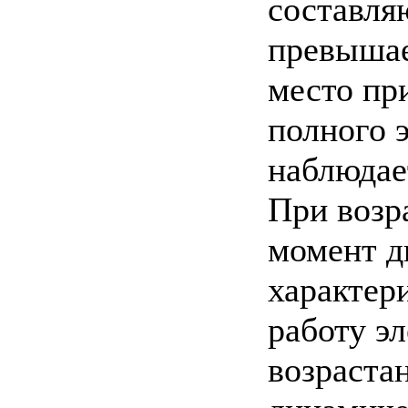
составля
превышае
место пр
полного 
наблюдае
При возра
момент дв
характер
работу эл
возраста