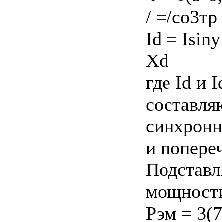
/ =/со3тр 
Id = Isiny
Xd
где Id и 
составля
синхронн
и попере
Подставл
мощност
Рэм = 3(7