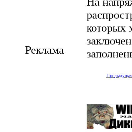
На напря
распрост
которых 
заключен
Реклама
заполнен
Предыдуща