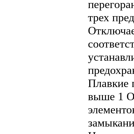
перегора
трех пре
Отключае
соответс
устанавл
предохра
Плавкие 
выше 1 О
элементо
замыкани