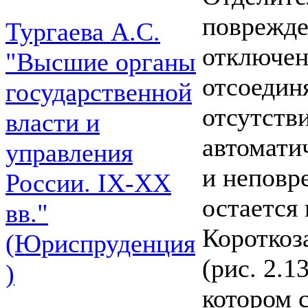
поврежде
Тургаева А.С.
отключен
"Высшие органы
отсоедин
государственной
отсутстви
власти и
автомати
управления
и неповр
России. IХ-ХХ
остается 
вв."
Короткоз
(Юриспруденция
(рис. 2.1
)
котором 