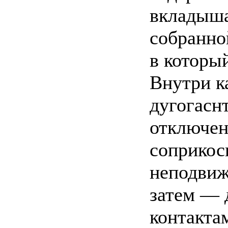
вкладыша
собранно
в которы
Внутри 
дугогасн
отключен
соприкос
неподвиж
затем — 
контакта