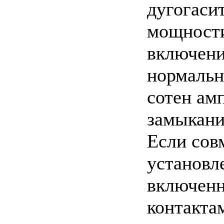
дугогаси
мощности
включени
нормальн
сотен амп
замыкани
Если сов
установл
включенн
контакта