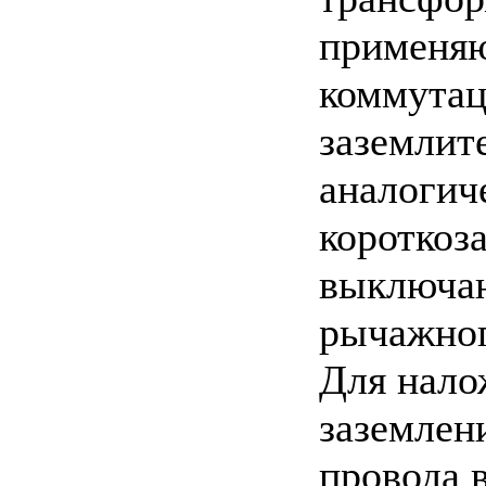
применя
коммута
заземлит
аналогич
короткоз
выключа
рычажног
Для нало
заземлен
провода 