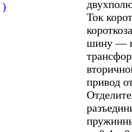
двухполю
)
Ток коро
короткоз
шину — 
трансформ
вторично
привод о
Отделите
разъедин
пружинн