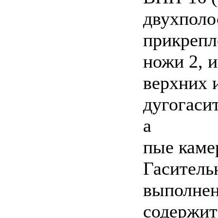
двухполо
прикрепл
ножи 2, 
верхних 
дугогаси
а
пые каме
Гасительн
выполнен
содержит