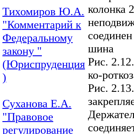
колонка 
Тихомиров Ю.А.
неподвиж
"Комментарий к
соединен
Федеральному
шина
закону "
Рис. 2.1
(Юриспруденция
ко-ротко
)
Рис. 2.1
закрепля
Суханова Е.А.
Держател
"Правовое
соединяе
регулирование