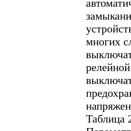
автомати
замыкани
устройст
многих с
выключат
релейной
выключат
предохра
напряжен
Таблица 