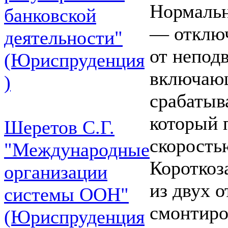
Нормальн
банковской
— отключ
деятельности"
от неподв
(Юриспруденция
включающ
)
срабатыв
который 
Шеретов С.Г.
скорость
"Международные
Короткоз
организации
из двух 
системы ООН"
смонтиро
(Юриспруденция