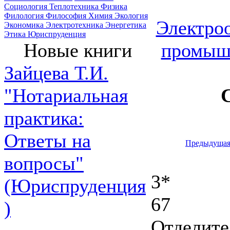
Социология
Теплотехника
Физика
Филология
Философия
Химия
Экология
Электроо
Экономика
Электротехника
Энергетика
Этика
Юриспруденция
промыш
Новые книги
Зайцева Т.И.
"Нотариальная
практика:
Ответы на
Предыдуща
вопросы"
3*
(Юриспруденция
67
)
Отделите