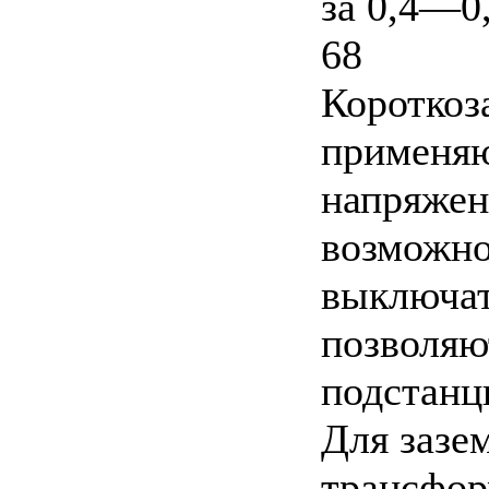
за 0,4—0,
68
Короткоз
применяю
напряжен
возможно
выключат
позволяю
подстанц
Для зазе
трансфор