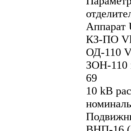
Параметр
отделите
Аппарат U
КЗ-ПО Vl
ОД-110 V
ЗОН-110 
69
10 kB ра
номиналь
Подвижны
ВНП-16 (р