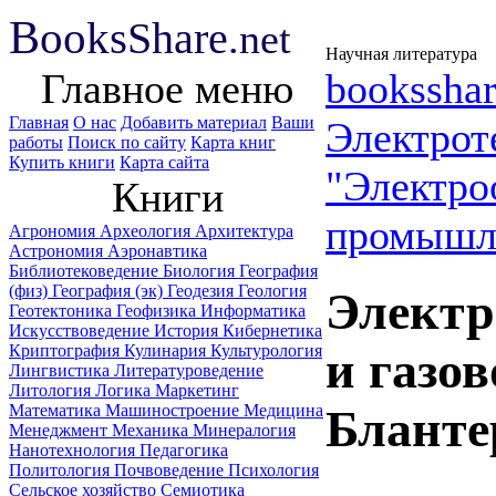
B
ooks
Share
.net
Научная литература
Главное меню
booksshar
Главная
О нас
Добавить материал
Ваши
Электрот
работы
Поиск по сайту
Карта книг
Купить книги
Карта сайта
"Электро
Книги
промышл
Агрономия
Археология
Архитектура
Астрономия
Аэронавтика
Библиотековедение
Биология
География
(физ)
География (эк)
Геодезия
Геология
Электр
Геотектоника
Геофизика
Информатика
Искусствоведение
История
Кибернетика
Криптография
Кулинария
Культурология
и газо
Лингвистика
Литературоведение
Литология
Логика
Маркетинг
Математика
Машиностроение
Медицина
Бланте
Менеджмент
Механика
Минералогия
Нанотехнология
Педагогика
Политология
Почвоведение
Психология
Сельское хозяйство
Семиотика