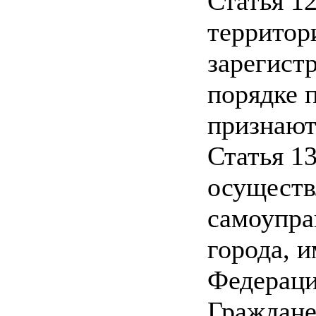
Статья 1
территор
зарегист
порядке 
признают
Статья 1
осуществ
самоупра
города, 
Федераци
Граждане