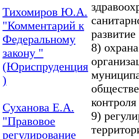
здравоох
Тихомиров Ю.А.
санитарн
"Комментарий к
развитие
Федеральному
8) охран
закону "
организа
(Юриспруденция
муниципа
)
обществе
контроля
Суханова Е.А.
9) регул
"Правовое
территор
регулирование