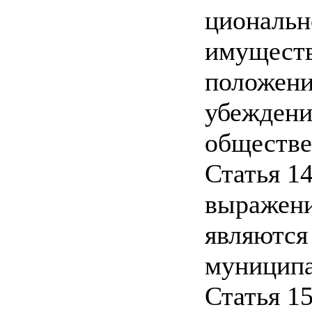
циональн
имуществ
положени
убеждени
обществе
Статья 1
выражени
являются
муницип
Статья 15