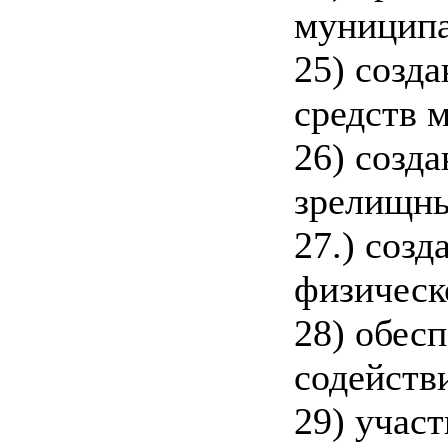
муниципа
25) созд
средств 
26) созд
зрелищны
27.) созд
физическ
28) обес
содейств
29) учас