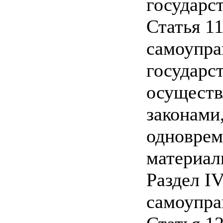
государс
Статья 1
самоупра
государс
осуществ
законами
одноврем
материал
Раздел IV
самоупра