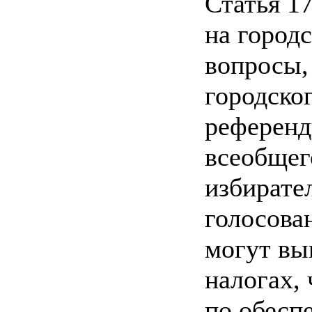
Статья 1
на город
вопросы,
городско
референд
всеобщег
избирате
голосова
могут вы
налогах,
по обесп