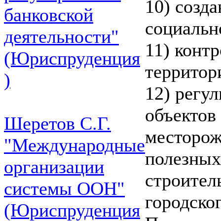
10) созд
банковской
социальн
деятельности"
11) контр
(Юриспруденция
территор
)
12) регу
объектов 
Шеретов С.Г.
месторож
"Международные
полезных
организации
строител
системы ООН"
городског
(Юриспруденция