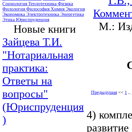
Г.В.
Социология
Теплотехника
Физика
Филология
Философия
Химия
Экология
Коммент
Экономика
Электротехника
Энергетика
Этика
Юриспруденция
M.: И
Новые книги
Зайцева Т.И.
"Нотариальная
практика:
Ответы на
вопросы"
Предыдущая
<<
1
..
(Юриспруденция
4) компл
)
развитие 