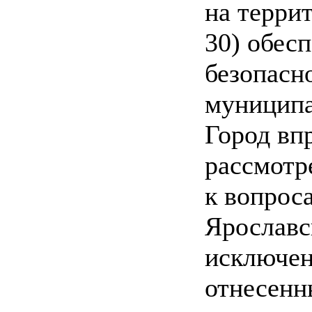
на терри
30) обес
безопасн
муниципа
Город вп
рассмотр
к вопрос
Ярославс
исключен
отнесенн