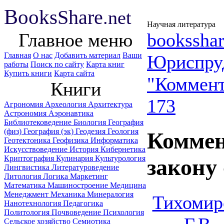
B
ooks
Share
.net
Научная литература
Главное меню
booksshar
Главная
О нас
Добавить материал
Ваши
Юриспру
работы
Поиск по сайту
Карта книг
Купить книги
Карта сайта
"Коммент
Книги
173
Агрономия
Археология
Архитектура
Астрономия
Аэронавтика
Библиотековедение
Биология
География
(физ)
География (эк)
Геодезия
Геология
Коммен
Геотектоника
Геофизика
Информатика
Искусствоведение
История
Кибернетика
Криптография
Кулинария
Культурология
закону
Лингвистика
Литературоведение
Литология
Логика
Маркетинг
Математика
Машиностроение
Медицина
Менеджмент
Механика
Минералогия
Тихомиро
Нанотехнология
Педагогика
Политология
Почвоведение
Психология
Сельское хозяйство
Семиотика