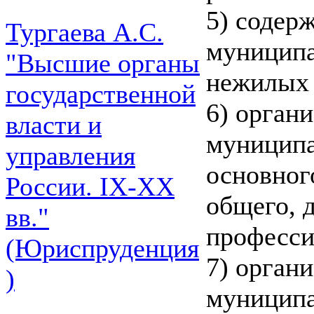
5) содер
Тургаева А.С.
муниципа
"Высшие органы
нежилых
государственной
6) орган
власти и
муниципа
управления
основног
России. IХ-ХХ
общего, 
вв."
професси
(Юриспруденция
7) орган
)
муницип