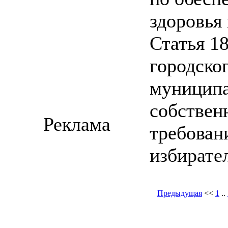
здоровья
Статья 1
городско
муниципа
собствен
Реклама
требован
избирате
Предыдущая
<<
1
..