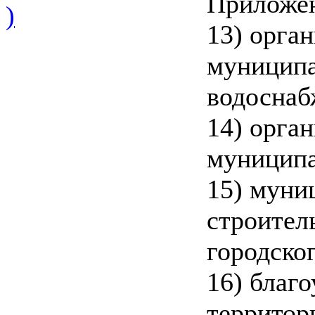
Приложе
)
13) орга
муниципал
водоснаб
14) орга
муниципа
15) муни
строител
городског
16) благ
территор