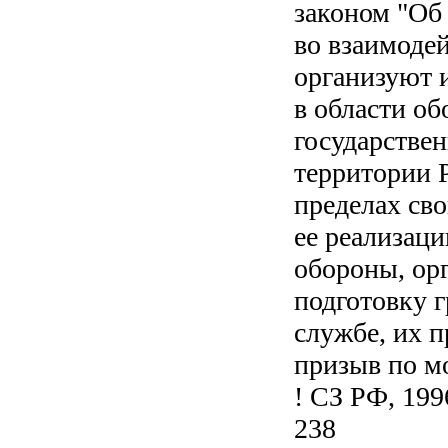
законом "Об
во взаимоде
организуют 
в области об
государстве
территории 
пределах св
ее реализац
обороны, ор
подготовку 
службе, их 
призыв по м
! СЗ РФ, 1996
238