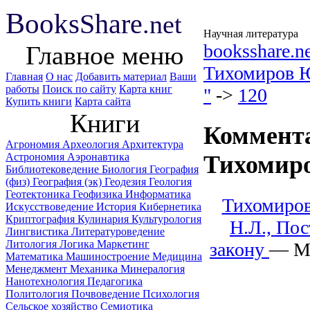
B
ooks
Share
.net
Научная литература
booksshare.n
Главное меню
Тихомиров 
Главная
О нас
Добавить материал
Ваши
работы
Поиск по сайту
Карта книг
"
->
120
Купить книги
Карта сайта
Книги
Коммента
Агрономия
Археология
Архитектура
Астрономия
Аэронавтика
Тихомир
Библиотековедение
Биология
География
(физ)
География (эк)
Геодезия
Геология
Геотектоника
Геофизика
Информатика
Тихомиров
Искусствоведение
История
Кибернетика
Криптография
Кулинария
Культурология
Н.Л., По
Лингвистика
Литературоведение
Литология
Логика
Маркетинг
закону
— M
Математика
Машиностроение
Медицина
Менеджмент
Механика
Минералогия
Нанотехнология
Педагогика
Политология
Почвоведение
Психология
Сельское хозяйство
Семиотика