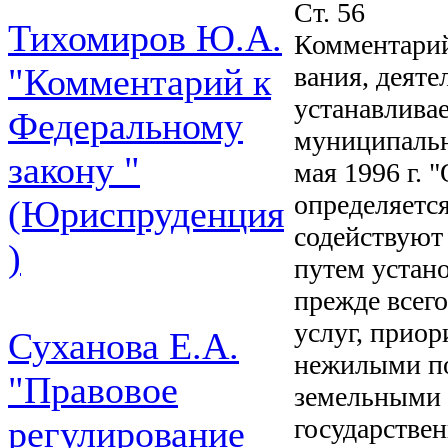
Ст. 56
Тихомиров Ю.А.
Комментарий
вания, деяте
"Комментарий к
устанавлива
Федеральному
муниципальн
закону "
мая 1996 г. 
определяетс
(Юриспруденция
содействуют 
)
путем устан
прежде всего
услуг, приор
Суханова Е.А.
нежилыми по
"Правовое
земельными 
государствен
регулирование