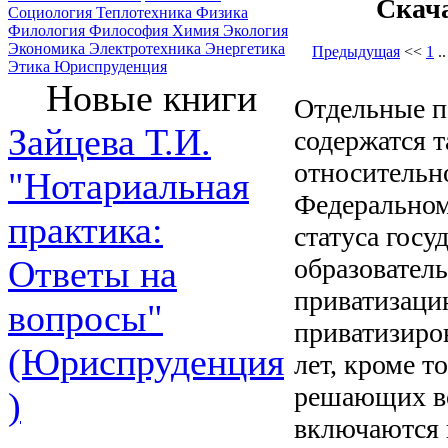
Скач
Социология
Теплотехника
Физика
Филология
Философия
Химия
Экология
Экономика
Электротехника
Энергетика
Предыдущая
<<
1
.
Этика
Юриспруденция
Новые книги
Отдельные п
Зайцева Т.И.
содержатся т
относительн
"Нотариальная
Федеральном 
практика:
статуса гос
образовател
Ответы на
приватизацию
вопросы"
приватизиро
(Юриспруденция
лет, кроме т
решающих во
)
включаются 