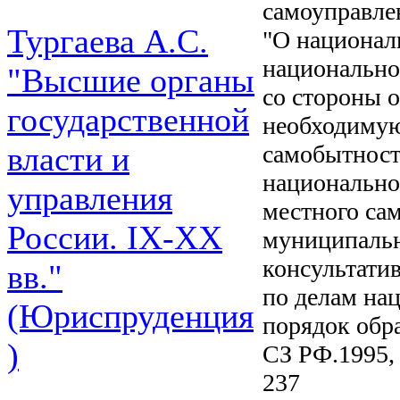
самоуправлен
Тургаева А.С.
"О национал
национально
"Высшие органы
со стороны 
государственной
необходимую
самобытности
власти и
национально
управления
местного са
России. IХ-ХХ
муниципальн
консультати
вв."
по делам на
(Юриспруденция
порядок обр
)
СЗ РФ.1995, 
237