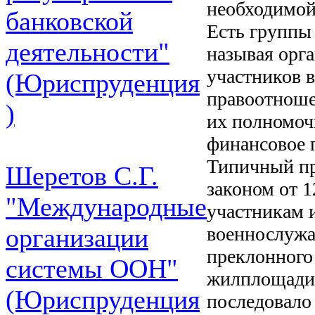
необходимой
банковской
Есть группы
деятельности"
называя орга
участников 
(Юриспруденция
правоотноше
)
их полномоч
финансовое 
Типичный пр
Шеретов С.Г.
законом от 1
"Международные
участникам 
военнослужа
организации
преклонного 
системы ООН"
жилплощади 
(Юриспруденция
последовало