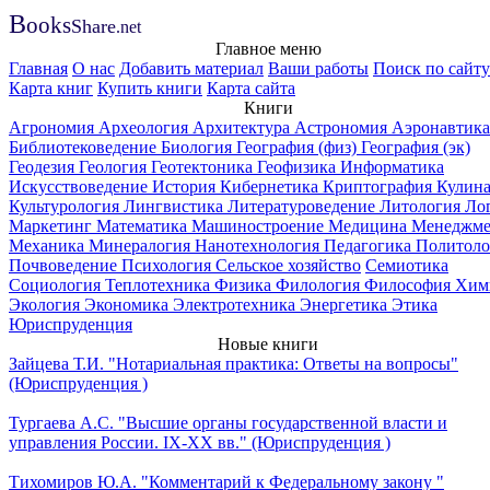
B
ooks
Share
.net
Главное меню
Главная
О нас
Добавить материал
Ваши работы
Поиск по сайту
Карта книг
Купить книги
Карта сайта
Книги
Агрономия
Археология
Архитектура
Астрономия
Аэронавтика
Библиотековедение
Биология
География (физ)
География (эк)
Геодезия
Геология
Геотектоника
Геофизика
Информатика
Искусствоведение
История
Кибернетика
Криптография
Кулин
Культурология
Лингвистика
Литературоведение
Литология
Ло
Маркетинг
Математика
Машиностроение
Медицина
Менеджме
Механика
Минералогия
Нанотехнология
Педагогика
Политоло
Почвоведение
Психология
Сельское хозяйство
Семиотика
Социология
Теплотехника
Физика
Филология
Философия
Хим
Экология
Экономика
Электротехника
Энергетика
Этика
Юриспруденция
Новые книги
Зайцева Т.И. "Нотариальная практика: Ответы на вопросы"
(Юриспруденция )
Тургаева А.С. "Высшие органы государственной власти и
управления России. IХ-ХХ вв." (Юриспруденция )
Тихомиров Ю.А. "Комментарий к Федеральному закону "