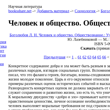
Научная литература
booksshare.net
->
Добавить материал
->
Социология
->
Бого
Человек и общество. Общест
Боголюбов Л. Н. Человек и общество. Обществознание.: У
Ю. Лазебниковой — М.: 
ария
ISBN 5-0
гика
Скачать
(прямая
нт
гия
Предыдущая
<<
1
..
61
62
63
64
65
66
ия
Конкретное содержание добра и зла может быть разным в з
различных народов, взглядов социальных групп. Вспомним 
писал, что это фаланга героев, богатыри, воины-сподвижн
жизни молодое поколение. Царь и его окружение относили 
примеры различных оценок исторических событий и выскаж
Разнородность конкретных оценок не должна закрывать от 
служит сохранению и развитию жизни, зло есть то, что уни
К моральному двуединству «добро и зло» примыкает катег
нравственным ценностям, личное осознание необходимост
человек выполняет моральные требования не под страхом на