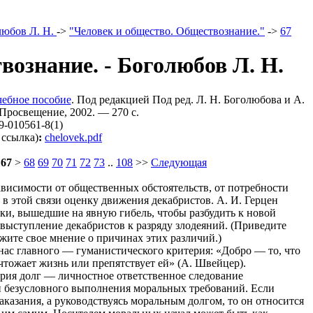
любов Л. Н.
->
"Человек и общество. Обществознание."
->
67
вознание. - Боголюбов Л. Н.
чебное пособие
. Под редакцией Под ред. Л. Н. Боголюбова и А.
Просвещение, 2002. — 270 c.
9-010561-8(1)
 ссылка)
:
chelovek.pdf
<
67
>
68
69
70
71
72
73
..
108
>>
Следующая
ависимости от общественных обстоятельств, от потребности
в этой связи оценку движения декабристов. А. И. Герцен
ики, вышедшие на явную гибель, чтобы разбудить к новой
выступление декабристов к разряду злодеяний. (Приведите
ите свое мнение о причинах этих различий.)
нас главного — гуманистического критерия: «Добро — то, что
чтожает жизнь или препятствует ей» (А. Швейцер).
ория долг — личностное ответственное следование
и безусловного выполнения моральных требований. Если
казания, а руководствуясь моральным долгом, то он относится