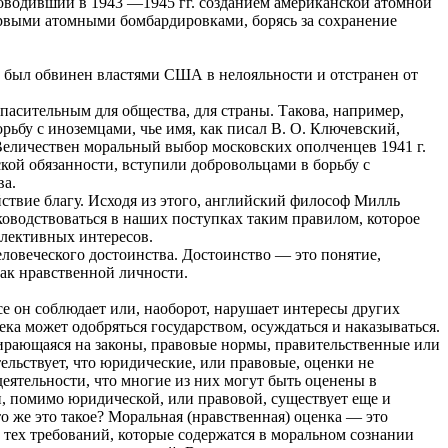
ководивший в 1943 —1945 гг. созданием американской атомной
ервыми атомными бомбардировками, борясь за сохранение
о был обвинен властями США в нелояльности и отстранен от
асительным для общества, для страны. Такова, например,
рьбу с иноземцами, чье имя, как писал В. О. Ключевский,
Величествен моральный выбор московских ополченцев 1941 г.
ой обязанности, вступили добровольцами в борьбу с
ва.
ствие благу. Исходя из этого, английский философ Милль
оводствоваться в наших поступках таким правилом, которое
ллективных интересов.
овеческого достоинства. Достоинство — это понятие,
ак нравственной личности.
се он соблюдает или, наоборот, нарушает интересы других
ека может одобряться государством, осуждаться и наказываться.
пирающаяся на законы, правовые нормы, правительственные или
ьствует, что юридические, или правовые, оценки не
еятельности, что многие из них могут быть оценены в
, помимо юридической, или правовой, существует еще и
то же это такое? Моральная (нравственная) оценка — это
 тех требований, которые содержатся в моральном сознании