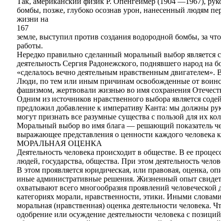
Так, американский физик Р. Опенгеймер (1904 —1967), ру
бомбы, позже, глубоко осознав урон, нанесенный людям п
жизни на
167
земле, выступил против создания водородной бомбы, за чт
работы.
Нередко правильно сделанный моральный выбор является сп
деятельность Сергия Радонежского, поднявшего народ на бо
«сделалось вечно деятельным нравственным двигателем». 
Люди, по тем или иным причинам освобожденные от воинск
фашизмом, жертвовали жизнью во имя сохранения Отечест
Одним из источников нравственного выбора является содей
предложил добавление к императиву Канта: мы должны рук
могут признать все разумные существа с пользой для их ко
Моральный выбор во имя блага — решающий показатель чел
выражающее представления о ценности каждого человека к
МОРАЛЬНАЯ ОЦЕНКА
Деятельность человека происходит в обществе. В ее процес
людей, государства, общества. При этом деятельность челов
В этом проявляется юридическая, или правовая, оценка, о
иные административные решения. Жизненный опыт свидетел
охватывают всего многообразия проявлений человеческой д
категориях морали, нравственности, этики. Иными словами
моральная (нравственная) оценка деятельности человека. Ч
одобрение или осуждение деятельности человека с позиций