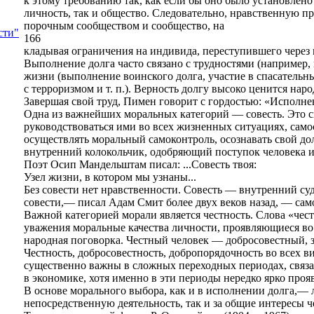
к этому требованию так, как если бы оно было установлен
личность, так и общество. Следовательно, нравственную пр
порочным сообществом и сообщество, на
сти"
166
кладывая ограничения на индивида, переступившего через
Выполнение долга часто связано с трудностями (например,
жизни (выполнение воинского долга, участие в спасатель
с терроризмом и т. п.). Верность долгу высоко ценится н
Завершая свой труд, Пимен говорит с гордостью: «Исполнен
Одна из важнейших моральных категорий — совесть. Это с
руководствоваться ими во всех жизненных ситуациях, само
осуществлять моральный самоконтроль, осознавать свой д
внутренний колокольчик, одобряющий поступок человека 
Поэт Осип Мандельштам писал: ...Совесть твоя:
Узел жизни, в котором мы узнаны...
Без совести нет нравственности. Совесть — внутренний су
совести,— писал Адам Смит более двух веков назад, — сам
Важной категорией морали является честность. Слова «чест
уважения моральные качества личности, проявляющиеся во 
народная поговорка. Честный человек — добросовестный,
Честность, добросовестность, добропорядочность во всех в
существенно важны в сложных переходных периодах, связ
в экономике, хотя именно в эти периоды нередко ярко про
В основе морального выбора, как и в исполнении долга,— л
непосредственную деятельность, так и за общие интересы ч