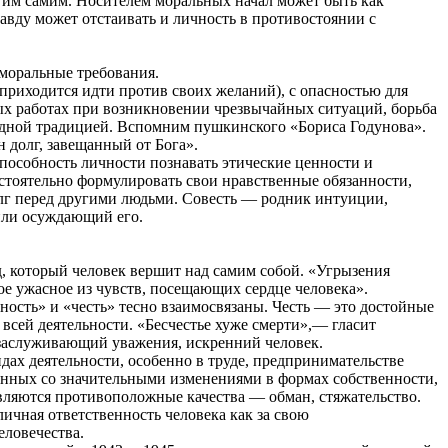
о им самим. Носителем моральных начал может быть как
авду может отстаивать и личность в противостоянии с
 моральные требования.
 приходится идти против своих желаний), с опасностью для
ных работах при возникновении чрезвычайных ситуаций, борьба
ародной традицией. Вспомним пушкинского «Бориса Годунова».
 долг, завещанный от Бога».
пособность личности познавать этические ценности и
стоятельно формулировать свои нравственные обязанности,
олг перед другими людьми. Совесть — родник интуиции,
или осуждающий его.
д, который человек вершит над самим собой. «Угрызения
ое ужасное из чувств, посещающих сердце человека».
ность» и «честь» тесно взаимосвязаны. Честь — это достойные
всей деятельности. «Бесчестье хуже смерти»,— гласит
 заслуживающий уважения, искренний человек.
идах деятельности, особенно в труде, предпринимательстве
анных со значительными изменениями в формах собственности,
являются противоположные качества — обман, стяжательство.
ичная ответственность человека как за свою
еловечества.