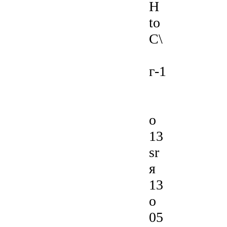
H
to
C\
г-1
o
13
sr
я
13
о
05