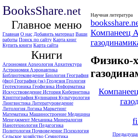
B
ooks
Share
.net
Научная литература
booksshare.n
Главное меню
Компанеец 
Главная
О нас
Добавить материал
Ваши
работы
Поиск по сайту
Карта книг
газодинамик
Купить книги
Карта сайта
Книги
Физико-х
Агрономия
Археология
Архитектура
Астрономия
Аэронавтика
газодина
Библиотековедение
Биология
География
(физ)
География (эк)
Геодезия
Геология
Геотектоника
Геофизика
Информатика
Компанеец
Искусствоведение
История
Кибернетика
Криптография
Кулинария
Культурология
газо
Лингвистика
Литературоведение
Литология
Логика
Маркетинг
Математика
Машиностроение
Медицина
f
Менеджмент
Механика
Минералогия
Нанотехнология
Педагогика
Политология
Почвоведение
Психология
Предыдуща
Сельское хозяйство
Семиотика