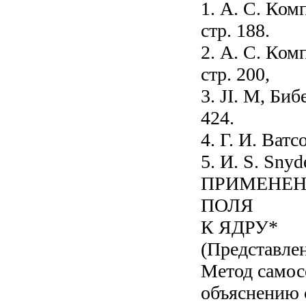
1. А. С. Комп
стр. 188.
2. А. С. Ком
стр. 200,
3. JI. М, Би
424.
4. Г. И. Ват
5. И. S. Snyde
ПРИМЕНЕН
ПОЛЯ
К ЯДРУ*
(Представле
Метод самос
объяснению с