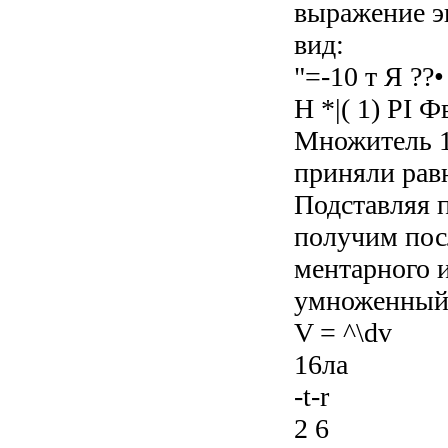
выражение э
вид:
"=-10 т Я ??• 
Н *|( 1) РI Фв
Множитель 10
приняли рав
Подставляя п
получим пос
ментарного 
умноженный 
V = ^\dv
16ла
-t-r
2 6