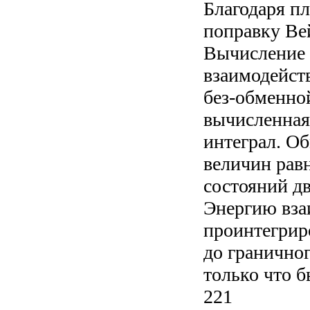
Благодаря п
поправку Вей
Вычисление 
взаимодейств
без-обменной
вычисленная
интеграл. Об
величин равн
состояний дв
Энергию вза
проинтегрир
до гранично
только что б
221