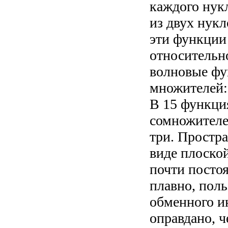
каждого нукл
из двух нук
эти функции
относительн
волновые фун
множителей: 
В 15 функци
сомножителе
три. Простр
виде плоской
почти постоя
плавно, пол
обменного ин
оправдано, че