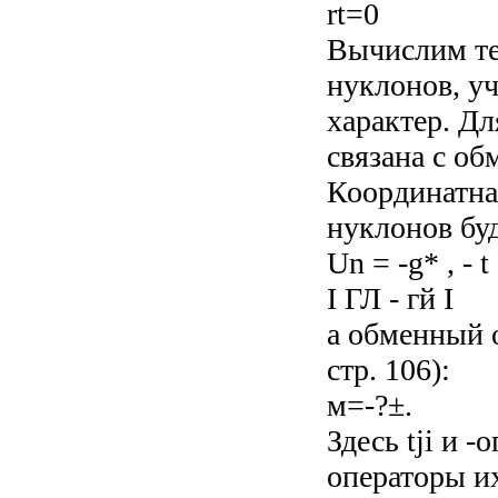
rt=0
Вычислим те
нуклонов, у
характер. Дл
связана с об
Координатна
нуклонов буд
Un = -g* , - t
I ГЛ - гй I
а обменный о
стр. 106):
м=-?±.
Здесь tji и 
операторы их