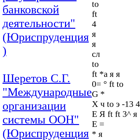
to
банковской
ft
деятельности"
4
я
(Юриспруденция
я
)
сл
to
ft *а я я
Шеретов С.Г.
0= ° ft to
"Международные
G *
X ч to э -13 
организации
Е Я ft ft 3^ я
системы ООН"
Е =
(Юриспруденция
* я