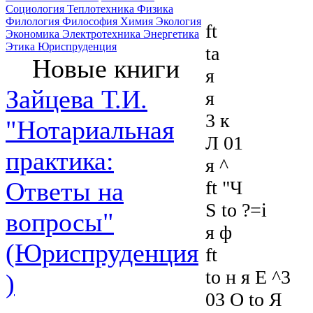
Социология
Теплотехника
Физика
Филология
Философия
Химия
Экология
ft
Экономика
Электротехника
Энергетика
Этика
Юриспруденция
ta
Новые книги
я
Зайцева Т.И.
я
3 к
"Нотариальная
Л 01
практика:
я ^
ft "Ч
Ответы на
S to ?=i
вопросы"
я ф
(Юриспруденция
ft
to н я Е ^3
)
03 О to Я