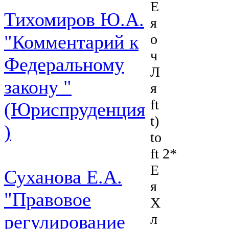
Е
Тихомиров Ю.А.
я
о
"Комментарий к
ч
Федеральному
Л
закону "
я
ft
(Юриспруденция
t)
)
to
ft 2*
E
Суханова Е.А.
я
"Правовое
X
л
регулирование