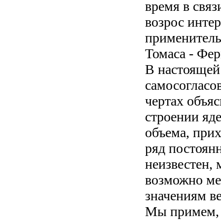
время в связ
возрос интер
применитель
Томаса - Фер
В настоящей 
самосогласо
чертах объя
строении яд
объема, прих
ряд постоян
неизвестен, 
возможно ме
значениям в
Мы примем, 