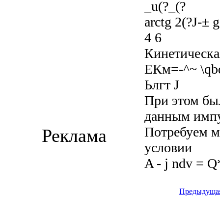
_u(?_(?
arctg 2(?J-± g
4 6
Кинетическая
ЕКм=-^~ \qbd
Ьлгт J
При этом был
данным импул
Потребуем 
Реклама
условии
A - j ndv = Q*
Предыдуща