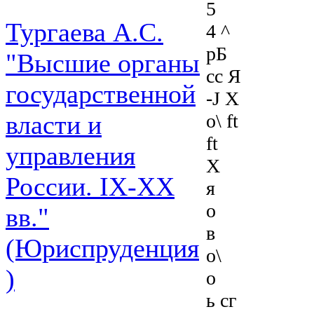
5
Тургаева А.С.
4 ^
рБ
"Высшие органы
сс Я
государственной
-J X
о\ ft
власти и
ft
управления
X
России. IХ-ХХ
я
о
вв."
в
(Юриспруденция
о\
)
о
ь сг