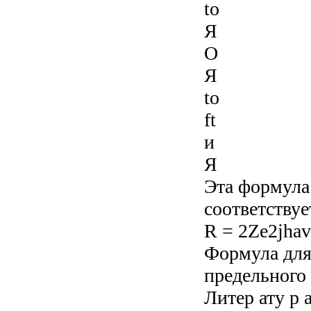
to
Я
О
Я
to
ft
и
Я
Эта формула 
соответствуе
R = 2Ze2jhav
Формула для
предельного
Литер ату р 