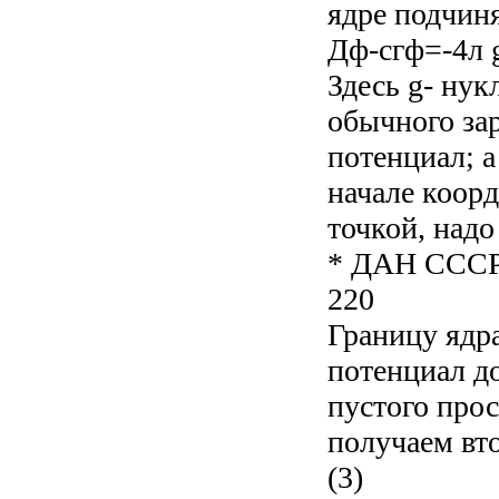
ядре подчин
Дф-сгф=-4л g
Здесь g- ну
обычного зар
потенциал; а
начале коорд
точкой, надо
* ДАН СССР, 
220
Границу ядра
потенциал д
пустого про
получаем вто
(3)