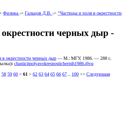
>
Физика
->
Гальцов Д.В.
->
"Частицы и поля в окрестности
 окрестности черных дыр -
я в окрестности черных дыр
— М.: МГУ, 1986. — 288 c.
сылка)
:
chasticiipolyavokresnostichernih1986.djvu
7
58
59
60
<
61
>
62
63
64
65
66
67
..
100
>>
Следующая