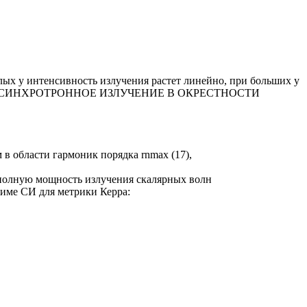
лых у интенсивность излучения растет линейно, при больших у
§ 14, СИНХРОТРОННОЕ ИЗЛУЧЕНИЕ В ОКРЕСТНОСТИ
в области гармоник порядка rnmax (17),
 полную мощность излучения скалярных волн
жиме СИ для метрики Керра: