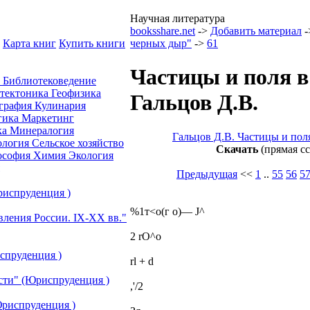
Научная литература
booksshare.net
->
Добавить материал
-
Карта книг
Купить книги
черных дыр"
->
61
Частицы и поля в
а
Библиотековедение
отектоника
Геофизика
Гальцов Д.В.
графия
Кулинария
гика
Маркетинг
ка
Минералогия
Гальцов Д.В. Частицы и пол
ология
Сельское хозяйство
Скачать
(прямая с
ософия
Химия
Экология
Предыдущая
<<
1
..
55
56
5
риспруденция )
%1т<о(г о)— J^
вления России. IХ-ХХ вв."
2 rO^o
спруденция )
rl + d
сти" (Юриспруденция )
,'/2
риспруденция )