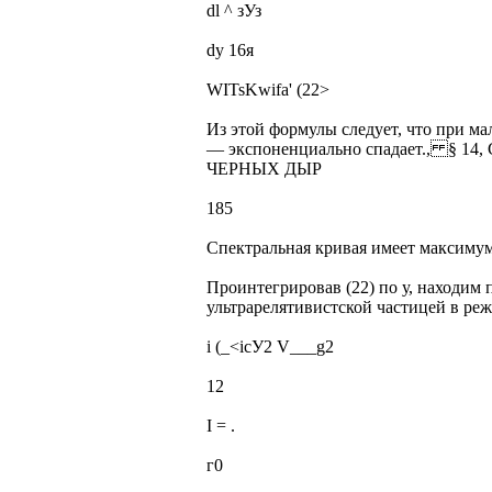
dl ^ зУз
dy 16я
WITsKwifa' (22>
Из этой формулы следует, что при ма
— экспоненциально спадает., 
ЧЕРНЫХ ДЫР
185
Спектральная кривая имеет максимум 
Проинтегрировав (22) по у, находим
ультрарелятивистской частицей в ре
і (_<ісУ2 V___g2
12
I = .
г0