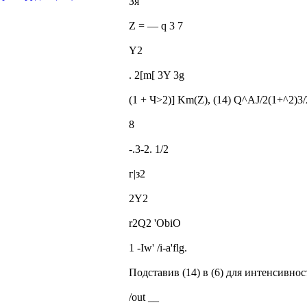
Зя
Z = — q 3 7
Y2
. 2[m[ 3Y 3g
(1 + Ч>2)] Km(Z), (14) Q^AJ/2(1+^2)3/2
8
-.3-2. 1/2
г|з2
2Y2
r2Q2 'ObiO
1 -Iw' /і-a'flg.
Подставив (14) в (6) для интенсивно
/out __