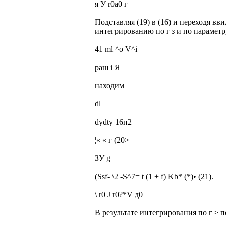
я У r0a0 г
Подставляя (19) в (16) и переходя в
интегрированию по г|з и по параметр
41 ml ^o V^i
раш і Я
находим
dl
dydty 16п2
¦« « г (20>
ЗУ g
(Ssf- \2 -S^7= t (1 + f) Kb* (*)• (21).
\ r0 J r0?*V д0
В результате интегрирования по г|> 