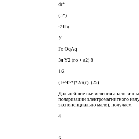
dr*
(-і*)
<ЧГд
У
Го QqAq
Зя Y2 (го + а2) 8
1/2
(1+Ч>*)*2/з(г). (25)
Дальнейшие вычисления аналогичны 
поляризации электромагнитного излу
экспоненциально мало), получаем
4
S