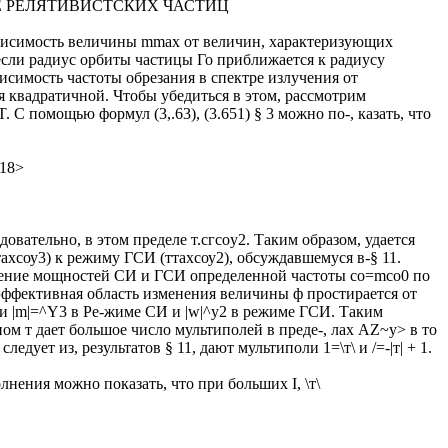
Е РЕЛЯТИВИСТСКИХ ЧАСТИЦ
ависимость величины mmax от величин, характеризующих
если радиус орбиты частицы Го приближается к радиусу
висимость частоты обрезания в спектре излучения от
я квадратичной. Чтобы убедиться в этом, рассмотрим
. С помощью формул (3,.63), (3.651) § 3 можно по-, казать, что
(18>
едовательно, в этом пределе т.сгcoy2. Таким образом, удается
ахсоу3) к режиму ГСИ (ттахсоу2), обсуждавшемуся в-§ 11.
ление мощностей СИ и ГСИ определенной частоты co=mco0 по
эффективная область изменения величины ф простирается от
ри |m|=^Y3 в Pe-жиме СИ и |w|^y2 в режиме ГСИ. Таким
м т дает большое число мультиполей в преде-, лах AZ~y> в то
ледует из, результатов § 11, дают мультиполи 1=\т\ и /=-|т| + 1.
нения можно показать, что при больших I, \т\