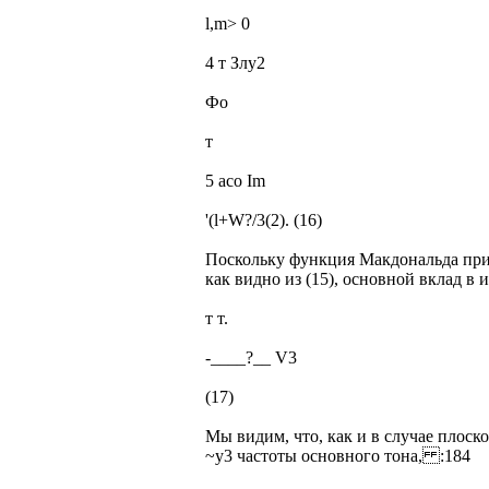
l,m> 0
4 т Злу2
Фо
т
5 асо Im
'(l+W?/3(2). (16)
Поскольку функция Макдональда при 
как видно из (15), основной вклад в
т т.
-____?__ V3
(17)
Мы видим, что, как и в случае плоск
~у3 частоты основного тона, :184