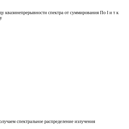
виду квазинепрерывности спектра от суммирования По I и т к
у
получаем спектральное распределение излучения