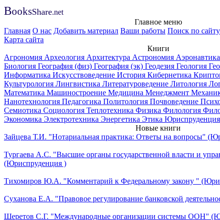
B
ooks
Share
.net
Главное меню
Главная
О нас
Добавить материал
Ваши работы
Поиск по сайту
Карта сайта
Книги
Агрономия
Археология
Архитектура
Астрономия
Аэронавтик
Биология
География (физ)
География (эк)
Геодезия
Геология
Ге
Информатика
Искусствоведение
История
Кибернетика
Крипто
Культурология
Лингвистика
Литературоведение
Литология
Ло
Математика
Машиностроение
Медицина
Менеджмент
Механи
Нанотехнология
Педагогика
Политология
Почвоведение
Псих
Семиотика
Социология
Теплотехника
Физика
Филология
Фил
Экономика
Электротехника
Энергетика
Этика
Юриспруденция
Новые книги
Зайцева Т.И. "Нотариальная практика: Ответы на вопросы" (Ю
Тургаева А.С. "Высшие органы государственной власти и упра
(Юриспруденция )
Тихомиров Ю.А. "Комментарий к Федеральному закону " (Юри
Суханова Е.А. "Правовое регулирование банковской деятельно
Шеретов С.Г. "Международные организации системы ООН" (Ю