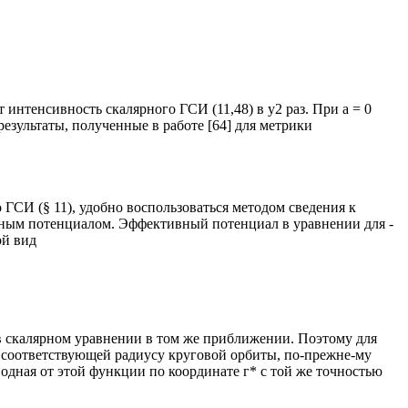
 интенсивность скалярного ГСИ (11,48) в у2 раз. При а = 0
 результаты, полученные в работе [64] для метрики
 ГСИ (§ 11), удобно воспользоваться методом сведения к
ным потенциалом. Эффективный потенциал в уравнении для -
ой вид
 в скалярном уравнении в том же приближении. Поэтому для
, соответствующей радиусу круговой орбиты, по-прежне-му
водная от этой функции по координате г* с той же точностью