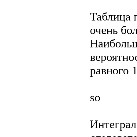
Таблица 
очень бо
Наибольш
вероятнос
равного 1
so
Интеграл 