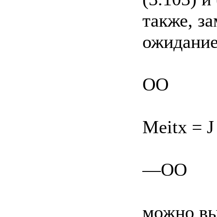
также, з
ожидани
OO
Meitx = J
—OO
можно вы