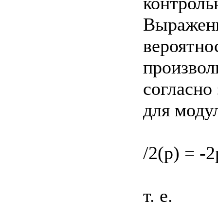
контроль
Выражени
вероятно
произвол
согласно
для моду
/2(р) = -2
т. е.