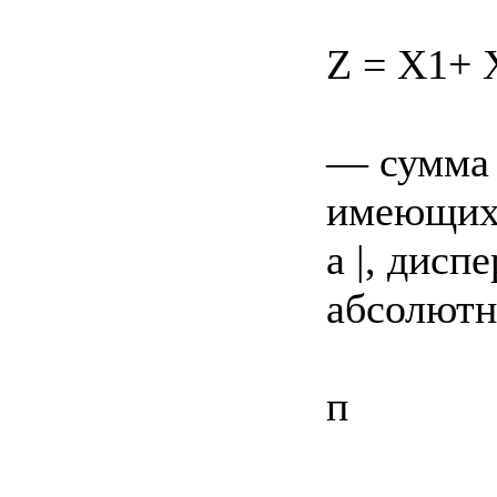
Z = X1+ X
— сумма 
имеющих 
а |, дисп
абсолютн
п