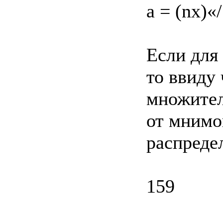
а = (nx)«/
Если для
то ввиду 
множител
от мнимо
распреде
159