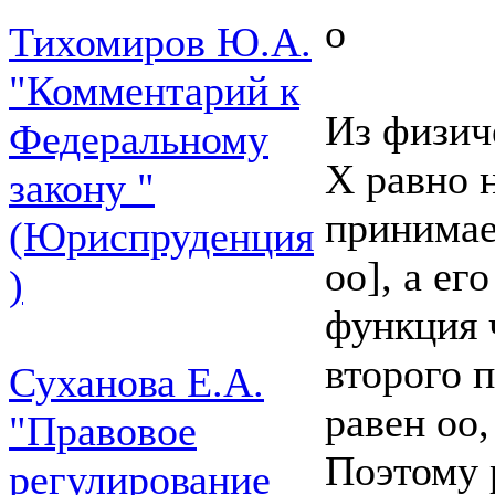
о
Тихомиров Ю.А.
"Комментарий к
Из физич
Федеральному
X равно н
закону "
принимае
(Юриспруденция
оо], а е
)
функция 
второго п
Суханова Е.А.
равен оо,
"Правовое
Поэтому 
регулирование