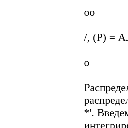
оо
/, (P) = A
о
Распреде
распреде
*'. Введ
интегриро