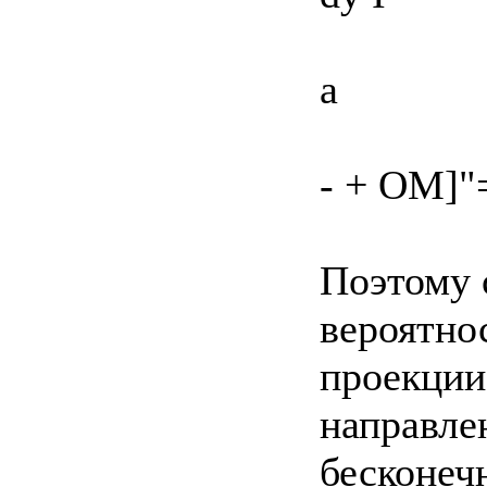
a
- + ОМ]"
Поэтому 
вероятно
проекции
направле
бесконеч