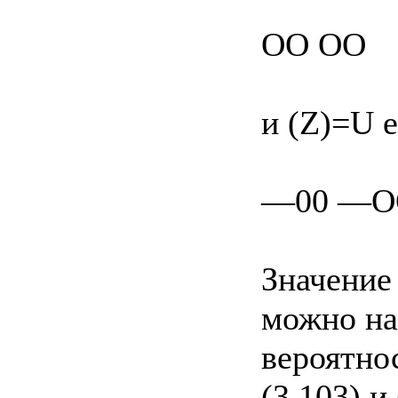
OO OO
и (Z)=U e
—00 —O
Значение 
можно на
вероятно
(3.103) и