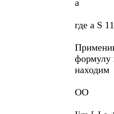
а
где а S 111
Применив
формулу 
находим
OO