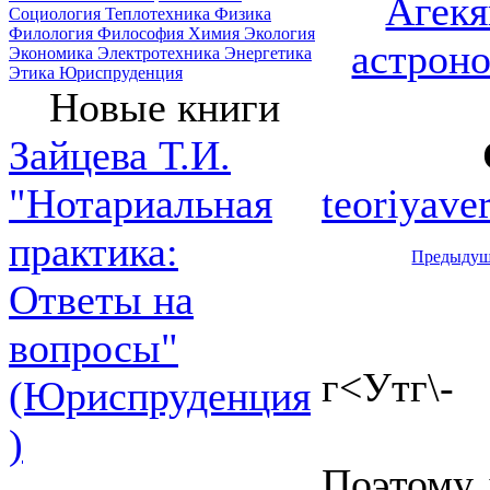
Агекя
Социология
Теплотехника
Физика
Филология
Философия
Химия
Экология
астроно
Экономика
Электротехника
Энергетика
Этика
Юриспруденция
Новые книги
Зайцева Т.И.
teoriyave
"Нотариальная
практика:
Предыдущ
Ответы на
вопросы"
г<Утг\-
(Юриспруденция
)
Поэтому 