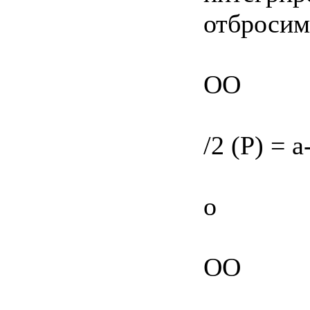
отбросим
OO
/2 (P) = a
о
OO