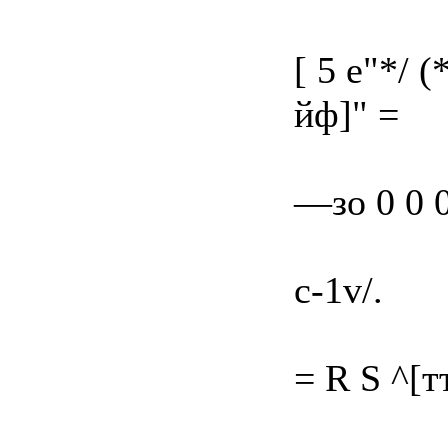
[ 5 е"*/ 
йф]" =
—зо 0 0 
c-1v/.
= R S ^[т