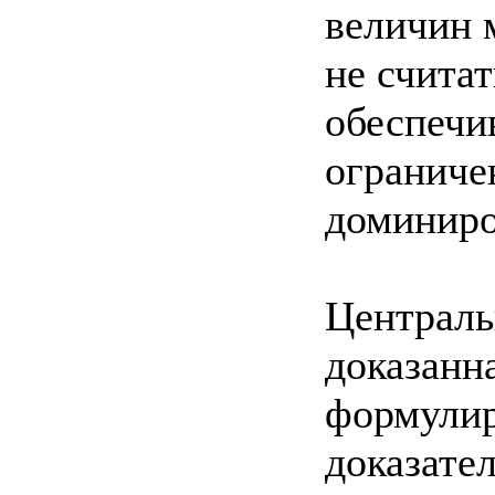
величин 
не считат
обеспечив
ограниче
доминиро
Централь
доказанн
формулир
доказател