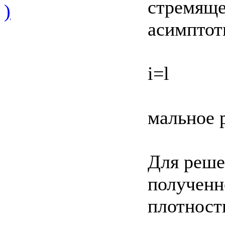
стремящем
)
асимптот
i=l
мальное 
Для реше
полученно
плотност