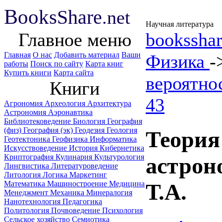
B
ooks
Share
.net
Научная литература
Главное меню
booksshar
Главная
О нас
Добавить материал
Ваши
Физика
-
работы
Поиск по сайту
Карта книг
Купить книги
Карта сайта
вероятно
Книги
43
Агрономия
Археология
Архитектура
Астрономия
Аэронавтика
Библиотековедение
Биология
География
(физ)
География (эк)
Геодезия
Геология
Теория
Геотектоника
Геофизика
Информатика
Искусствоведение
История
Кибернетика
Криптография
Кулинария
Культурология
астрон
Лингвистика
Литературоведение
Литология
Логика
Маркетинг
Математика
Машиностроение
Медицина
Т.А.
Менеджмент
Механика
Минералогия
Нанотехнология
Педагогика
Политология
Почвоведение
Психология
Сельское хозяйство
Семиотика