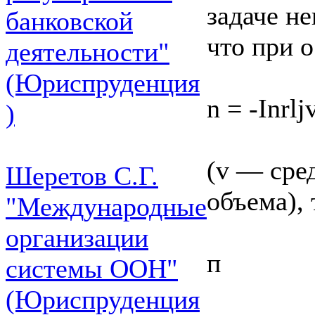
задаче н
банковской
что при о
деятельности"
(Юриспруденция
n = -Inrlj
)
(v — сред
Шеретов С.Г.
объема),
"Международные
организации
п
системы ООН"
(Юриспруденция