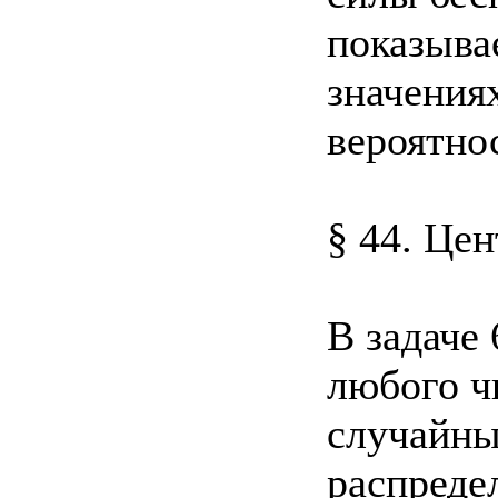
показыва
значениях
вероятно
§ 44. Це
В задаче 
любого ч
случайны
распреде