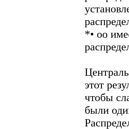
установл
распреде
*• оо им
распреде
Централь
этот резу
чтобы сл
были оди
Распреде