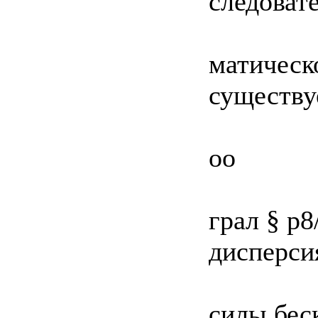
следовате
матическ
существу
oo
грал § р8
дисперси
силы беск