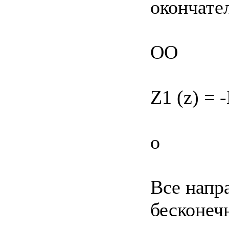
окончате
OO
Z1 (z) = -
о
Все напр
бесконеч