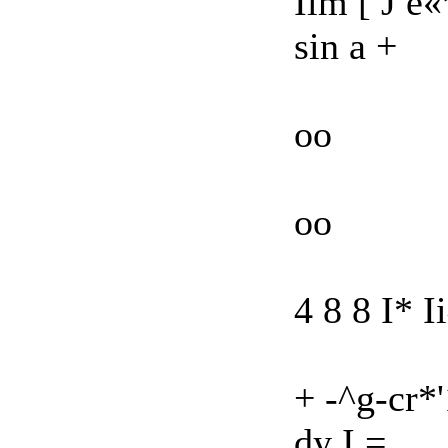
Iim [ J е«
sin a +
oo
oo
4 8 8 I* I
+ -^g-cr*
dy I =