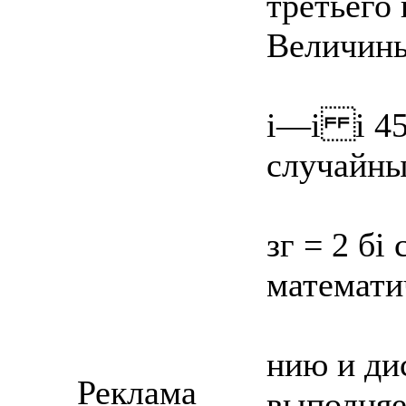
третьего 
Величины
i—i i 45
случайны
зг = 2 бі
математи
нию и дис
Реклама
выполняе