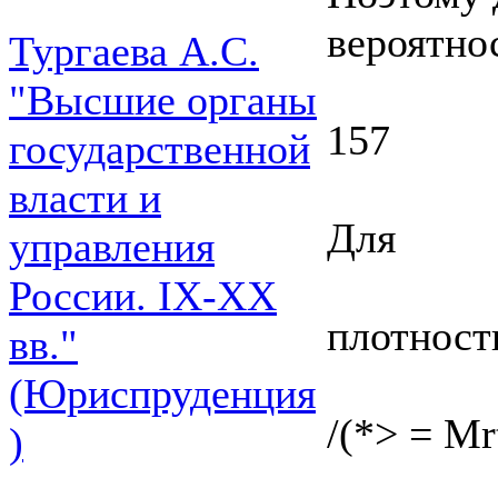
вероятно
Тургаева А.С.
"Высшие органы
157
государственной
власти и
Для
управления
России. IХ-ХХ
плотност
вв."
(Юриспруденция
/(*> = Mr
)