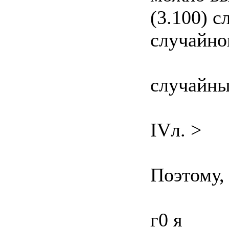
(3.100) 
случайног
случайны
IVл. >
Поэтому, 
г0 я