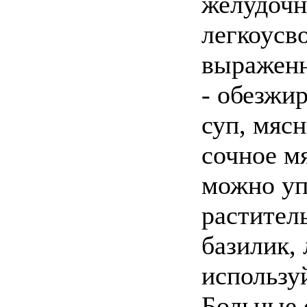
желудочн
легкоусв
выраженн
- обезжи
суп, мяс
сочное м
можно уп
растител
базилик,
использу
Больные 