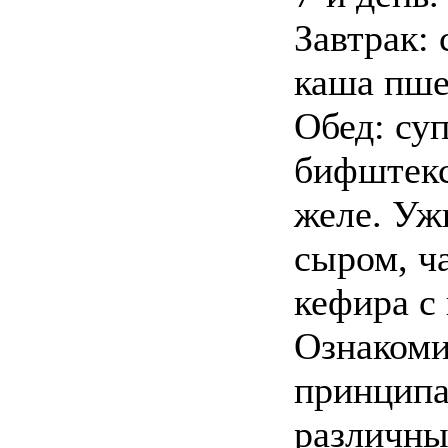
Завтрак:
каша пшен
Обед: су
бифштекс
желе. Уж
сыром, ч
кефира с
Ознакоми
принципа
различны