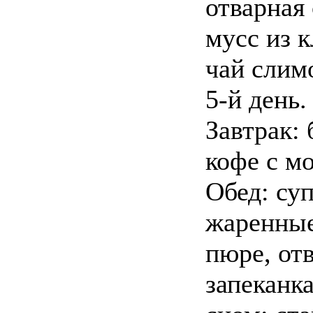
отварная
мусс из 
чай слим
5-й день.
Завтрак:
кофе с м
Обед: су
жаренные
пюре, от
запеканка