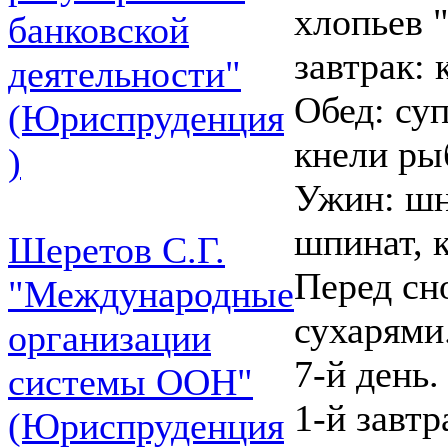
хлопьев "
банковской
завтрак:
деятельности"
Обед: су
(Юриспруденция
кнели ры
)
Ужин: шн
шпинат, 
Шеретов С.Г.
Перед сн
"Международные
сухарями
организации
7-й день.
системы ООН"
1-й завт
(Юриспруденция