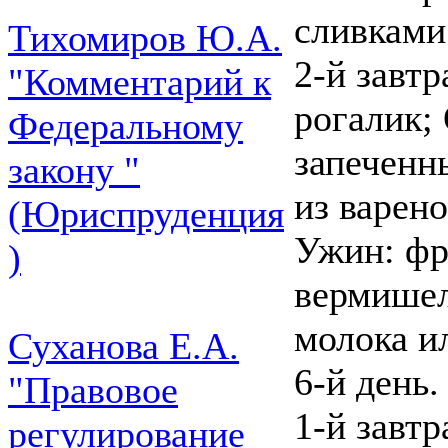
сливками
Тихомиров Ю.А.
2-й завтр
"Комментарий к
рогалик;
Федеральному
запеченн
закону "
из варен
(Юриспруденция
Ужин: фр
)
вермишел
молока и
Суханова Е.А.
6-й день.
"Правовое
1-й завтр
регулирование