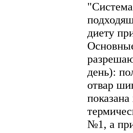
"Система
подходя
диету пр
Основные
разрешают
день): по
отвар ши
показана
термичес
№1, а пр