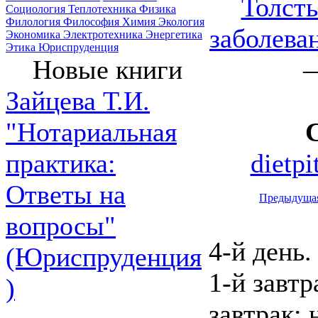
Толсты
Социология
Теплотехника
Физика
Филология
Философия
Химия
Экология
заболева
Экономика
Электротехника
Энергетика
Этика
Юриспруденция
—
Новые книги
Зайцева Т.И.
"Нотариальная
dietp
практика:
Ответы на
Предыдуща
вопросы"
4-й день.
(Юриспруденция
1-й завтр
)
завтрак: 