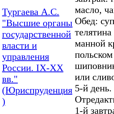
масло, ча
Тургаева А.С.
Обед: су
"Высшие органы
телятина
государственной
манной к
власти и
польском 
управления
шиповник
России. IХ-ХХ
или слив
вв."
5-й день.
(Юриспруденция
Отредакт
)
1-й завтр