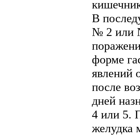
кишечник
В послед
№ 2 или 
поражени
форме га
явлений 
после во
дней наз
4 или 5.
желудка 