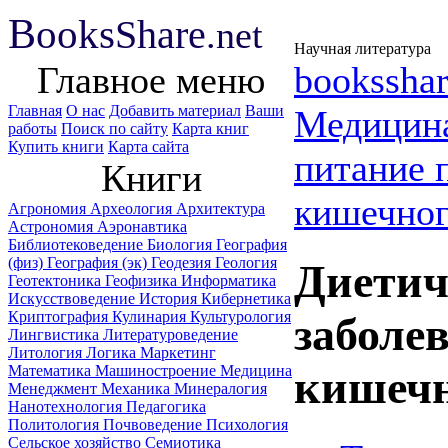
B
ooks
Share
.net
Научная литература
Главное меню
booksshar
Главная
О нас
Добавить материал
Ваши
Медицин
работы
Поиск по сайту
Карта книг
Купить книги
Карта сайта
питание 
Книги
кишечног
Агрономия
Археология
Архитектура
Астрономия
Аэронавтика
Библиотековедение
Биология
География
(физ)
География (эк)
Геодезия
Геология
Диетич
Геотектоника
Геофизика
Информатика
Искусствоведение
История
Кибернетика
Криптография
Кулинария
Культурология
заболе
Лингвистика
Литературоведение
Литология
Логика
Маркетинг
Математика
Машиностроение
Медицина
кишечн
Менеджмент
Механика
Минералогия
Нанотехнология
Педагогика
Политология
Почвоведение
Психология
Сельское хозяйство
Семиотика