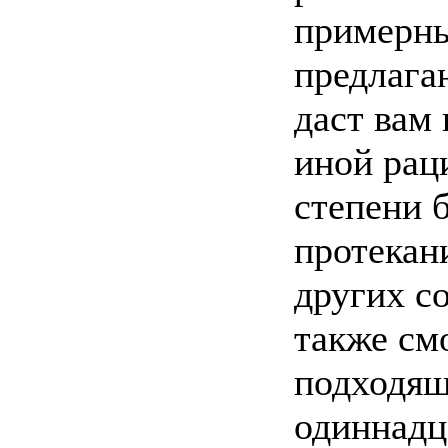
примерны
предлага
даст вам
иной рац
степени б
протекан
других с
также см
подходящ
одиннадц