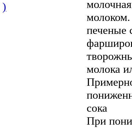
молочная.
)
молоком.
печеные 
фарширов
творожны
молока и
Примерно
пониженн
сока
При пони