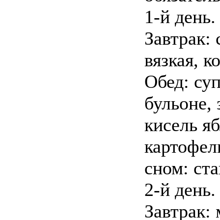
1-й день.
Завтрак:
вязкая, к
Обед: су
бульоне, 
кисель я
картофел
сном: ста
2-й день.
Завтрак: