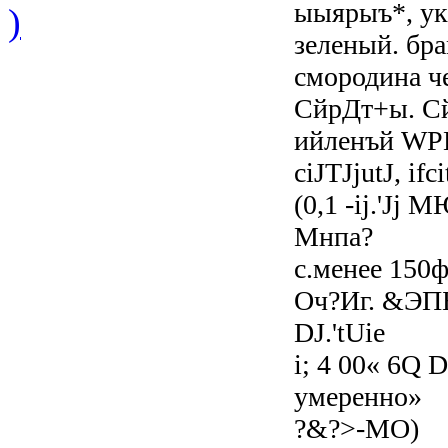
ыыярыъ*, укр
)
зеленый. брам
смородина че
СйрДт+ы. Сй
ийленъй WP
ciJTJjutJ, i
(0,1 -ij.'Jj
Мнпа?
с.менее 150
Оч?Иг. &ЭП
DJ.'tUie
і; 4 00« 6Q D
умеренно»
?&?>-МО)