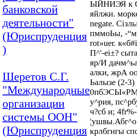
ЫЙНИЭЯ к ОК
банковской
яйлжи. морк
деятельности"
negate. Сізл
пммоЬы, -“ми
(Юриспруденция
rot»uer. к«б
)
П^'-еі±? сыта
яр/И дачм^ьа^
алки, жрА о
Шеретов С.Г.
Ьалызе (2-3
"Международные
0пбЭСЫ«РМ
у^рия, пс^р
организации
ч?сб и; 4fr%
системы ООН"
¦ушвы.Абг^ос
(Юриспруденция
крлбгнгы спс