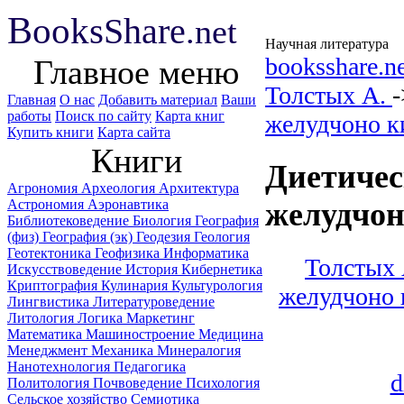
B
ooks
Share
.net
Научная литература
booksshare.n
Главное меню
Толстых А.
Главная
О нас
Добавить материал
Ваши
работы
Поиск по сайту
Карта книг
желудчоно к
Купить книги
Карта сайта
Книги
Диетичес
Агрономия
Археология
Архитектура
Астрономия
Аэронавтика
желудчон
Библиотековедение
Биология
География
(физ)
География (эк)
Геодезия
Геология
Геотектоника
Геофизика
Информатика
Толстых 
Искусствоведение
История
Кибернетика
Криптография
Кулинария
Культурология
желудчоно 
Лингвистика
Литературоведение
Литология
Логика
Маркетинг
Математика
Машиностроение
Медицина
Менеджмент
Механика
Минералогия
Нанотехнология
Педагогика
d
Политология
Почвоведение
Психология
Сельское хозяйство
Семиотика