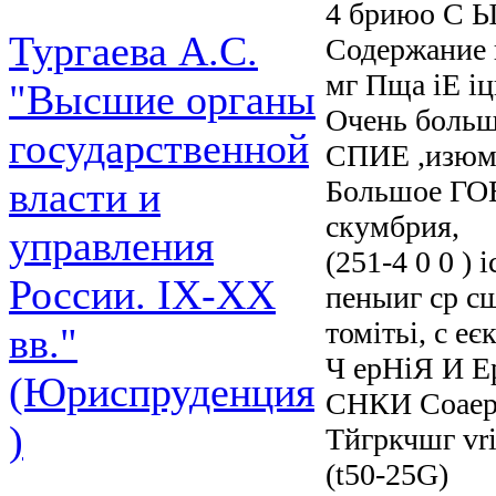
4 бриюо С Ы 
Тургаева А.С.
Содержание к
мг Пща іЕ і
"Высшие органы
Очень больш
государственной
СПИЕ ,изюм, 
Большое ГОЕ
власти и
скумбрия,
управления
(251-4 0 0 ) 
России. IХ-ХХ
пеныиг ср с
томітьі, с е
вв."
Ч ерНіЯ И Е
(Юриспруденция
СНКИ Соаерж
)
Тйгркчшг vri
(t50-25G)