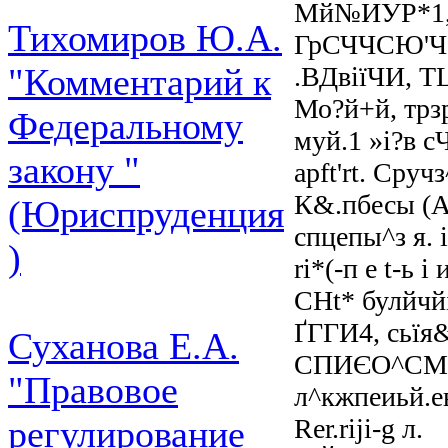
Мй№ИУР*1,
Тихомиров Ю.А.
ГрСЧЧСЮ'Ч. 
.ВДвіїЧИ, TL
"Комментарий к
Мо?й+й, трзр
Федеральному
муй.1 »і?в с
закону "
apft'rt. Сручз
К&.пбесы (
(Юриспруденция
спцепы^з я. 
)
ri*(-п e t-ь і
CHt* булйчй
ҐГГИ4, сьї
Суханова Е.А.
СПИЄО^СМКО
"Правовое
л^кжпеиьй.ев
Rer.riji-g л.
регулирование