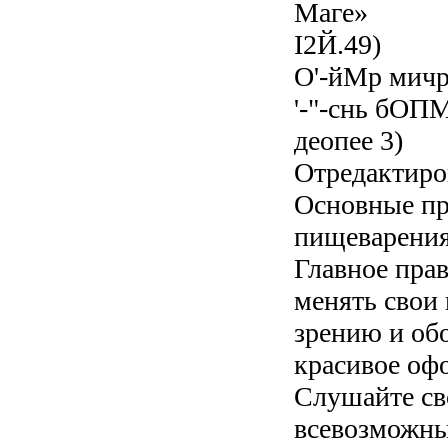
Маге»
І2Й.49)
О'-йМр мичр
'-"-снь бОП
деопее 3)
Отредактиро
Основные пр
пищеварения
Главное прав
менять свои 
зрению и об
красивое оф
Слушайте св
всевозможны