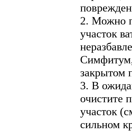
поврежден
2. Можно 
участок в
неразбавл
Симфитум,
закрытом 
3. В ожид
очистите 
участок (с
сильном к