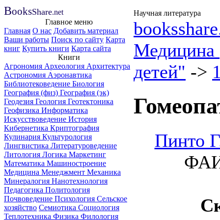
B
ooks
Share
.net
Научная литература
Главное меню
booksshare
Главная
О нас
Добавить материал
Ваши работы
Поиск по сайту
Карта
Медицина
книг
Купить книги
Карта сайта
Книги
детей"
->
Агрономия
Археология
Архитектура
Астрономия
Аэронавтика
Библиотековедение
Биология
География (физ)
География (эк)
Гомеопат
Геодезия
Геология
Геотектоника
Геофизика
Информатика
Искусствоведение
История
Кибернетика
Криптография
Пинто Г
Кулинария
Культурология
Лингвистика
Литературоведение
Литология
Логика
Маркетинг
ФАИ
Математика
Машиностроение
Медицина
Менеджмент
Механика
Минералогия
Нанотехнология
Педагогика
Политология
Почвоведение
Психология
Сельское
С
хозяйство
Семиотика
Социология
Теплотехника
Физика
Филология