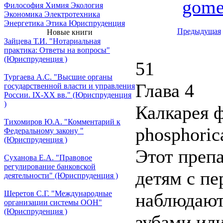
gome
Философия
Химия
Экология
Экономика
Электротехника
Энергетика
Этика
Юриспруденция
Предыдущая
Новые книги
Зайцева Т.И. "Нотариальная
практика: Ответы на вопросы"
(Юриспруденция )
51
Тургаева А.С. "Высшие органы
Глава 4
государственной власти и управления
России. IХ-ХХ вв." (Юриспруденция
)
Калкарея 
Тихомиров Ю.А. "Комментарий к
phosphoric
Федеральному закону "
(Юриспруденция )
Этот препа
Суханова Е.А. "Правовое
регулирование банковской
детям с пе
деятельности" (Юриспруденция )
Шеретов С.Г. "Международные
наблюдают
организации системы ООН"
(Юриспруденция )
зубами или