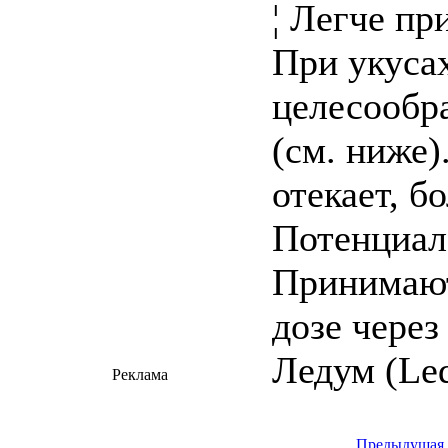
¦ Легче пр
При укуса
целесообр
(см. ниже
отекает, б
Потенциал
Принимают
дозе чере
Ледум (Le
Реклама
Предыдущая