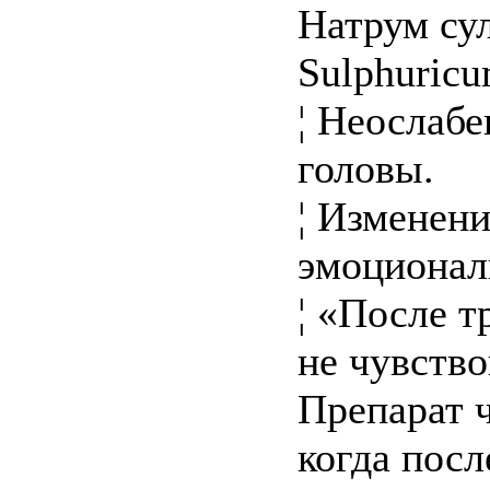
Натрум су
Sulphuricu
¦ Неослаб
головы.
¦ Изменени
эмоционал
¦ «После 
не чувство
Препарат ч
когда посл