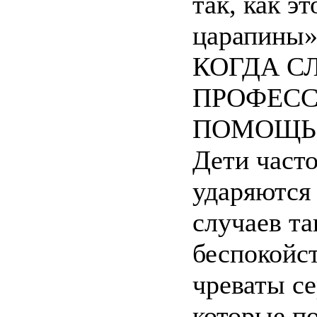
так, как э
царапины»
КОГДА С
ПРОФЕС
ПОМОЩ
Дети часто
ударяются
случаев т
беспокойс
чреваты с
которые п