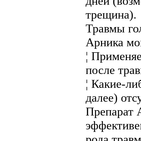
дней (возм
трещина).
Травмы го
Арника мо
¦ Применяе
после тра
¦ Какие-ли
далее) отс
Препарат 
эффективе
рода травм