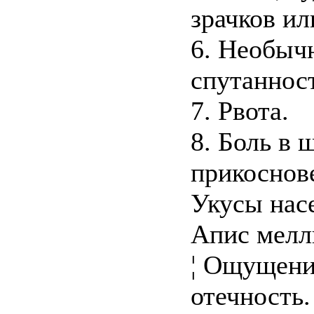
зрачков ил
6. Необыч
спутанност
7. Рвота.
8. Боль в 
прикоснов
Укусы нас
Апис мелли
¦ Ощущени
отечность.