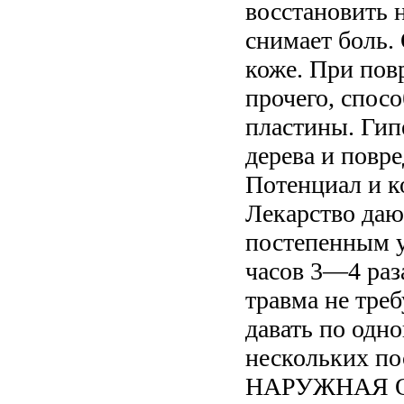
восстановить 
снимает боль.
коже. При пов
прочего, спос
пластины. Гип
дерева и повр
Потенциал и к
Лекарство даю
постепенным у
часов 3—4 раз
травма не тре
давать по одно
нескольких п
НАРУЖНАЯ О