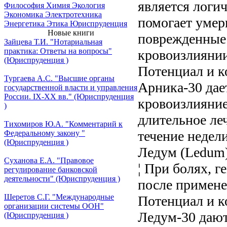
является логи
Философия
Химия
Экология
Экономика
Электротехника
помогает умери
Энергетика
Этика
Юриспруденция
Новые книги
поврежденные 
Зайцева Т.И. "Нотариальная
практика: Ответы на вопросы"
кровоизлиянии
(Юриспруденция )
Потенциал и к
Тургаева А.С. "Высшие органы
Арника-30 дае
государственной власти и управления
России. IХ-ХХ вв." (Юриспруденция
кровоизлияние
)
длительное леч
Тихомиров Ю.А. "Комментарий к
течение недели
Федеральному закону "
(Юриспруденция )
Ледум (Ledum
Суханова Е.А. "Правовое
¦ При болях, 
регулирование банковской
деятельности" (Юриспруденция )
после примене
Шеретов С.Г. "Международные
Потенциал и к
организации системы ООН"
Ледум-30 дают
(Юриспруденция )