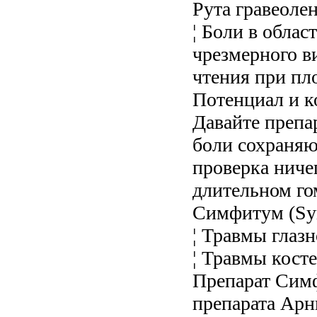
Рута гравеолен
¦ Боли в облас
чрезмерного в
чтения при пл
Потенциал и к
Давайте препа
боли сохраняю
проверка ничег
длительном го
Симфитум (Sy
¦ Травмы глаз
¦ Травмы косте
Препарат Сим
препарата Арн