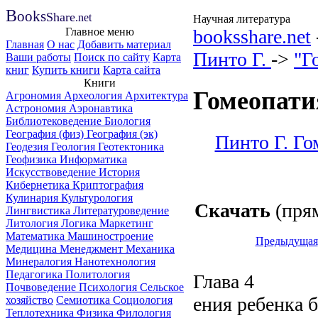
B
ooks
Share
.net
Научная литература
Главное меню
booksshare.net
Главная
О нас
Добавить материал
Пинто Г.
->
"Г
Ваши работы
Поиск по сайту
Карта
книг
Купить книги
Карта сайта
Книги
Гомеопатия
Агрономия
Археология
Архитектура
Астрономия
Аэронавтика
Библиотековедение
Биология
География (физ)
География (эк)
Пинто Г. Го
Геодезия
Геология
Геотектоника
Геофизика
Информатика
Искусствоведение
История
Кибернетика
Криптография
Кулинария
Культурология
Скачать
(прям
Лингвистика
Литературоведение
Литология
Логика
Маркетинг
Математика
Машиностроение
Предыдущая
Медицина
Менеджмент
Механика
Минералогия
Нанотехнология
Педагогика
Политология
Глава 4
Почвоведение
Психология
Сельское
ения ребенка 
хозяйство
Семиотика
Социология
Теплотехника
Физика
Филология