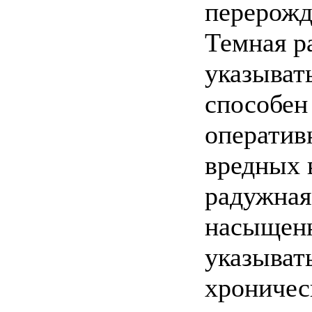
перерожд
Темная р
указывать
способен
оператив
вредных 
радужная
насыщенн
указыват
хроничес