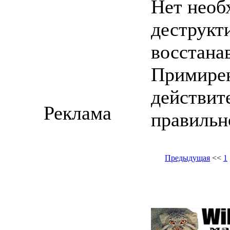
Нет необ
деструкт
восстана
Примирен
действите
Реклама
правильн
Предыдущая
<<
1