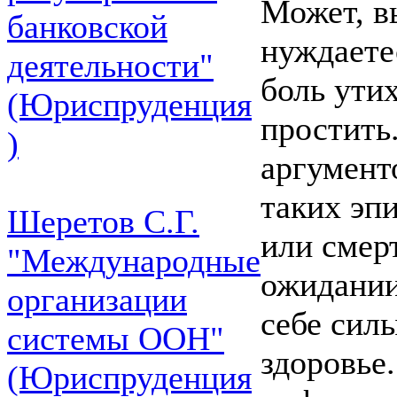
Может, в
банковской
нуждаетес
деятельности"
боль утих
(Юриспруденция
простить
)
аргумент
таких эпи
Шеретов С.Г.
или смер
"Международные
ожидании
организации
себе сил
системы ООН"
здоровье.
(Юриспруденция