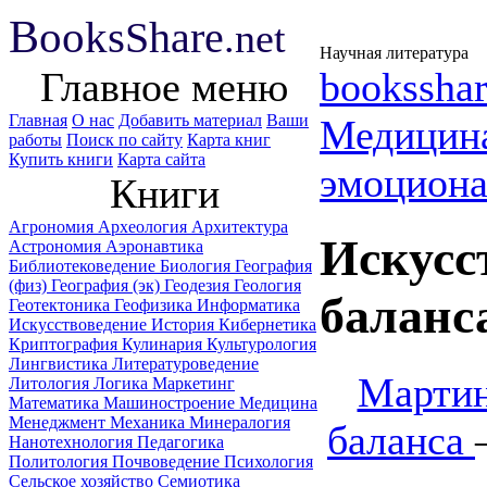
B
ooks
Share
.net
Научная литература
Главное меню
booksshar
Главная
О нас
Добавить материал
Ваши
Медицин
работы
Поиск по сайту
Карта книг
Купить книги
Карта сайта
эмоциона
Книги
Агрономия
Археология
Архитектура
Искусс
Астрономия
Аэронавтика
Библиотековедение
Биология
География
(физ)
География (эк)
Геодезия
Геология
баланс
Геотектоника
Геофизика
Информатика
Искусствоведение
История
Кибернетика
Криптография
Кулинария
Культурология
Лингвистика
Литературоведение
Мартин
Литология
Логика
Маркетинг
Математика
Машиностроение
Медицина
Менеджмент
Механика
Минералогия
баланса
Нанотехнология
Педагогика
Политология
Почвоведение
Психология
Сельское хозяйство
Семиотика