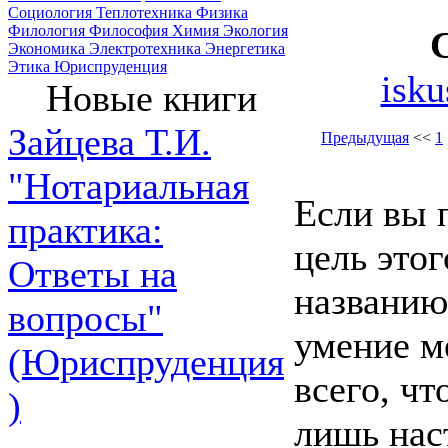
Социология
Теплотехника
Физика
Филология
Философия
Химия
Экология
Экономика
Электротехника
Энергетика
Этика
Юриспруденция
isk
Новые книги
Зайцева Т.И.
Предыдущая
<<
1
"Нотариальная
Если вы 
практика:
цель это
Ответы на
названию
вопросы"
умение м
(Юриспруденция
всего, чт
)
лишь нас