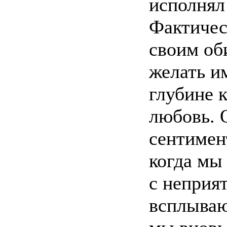
исполнял
Фактичес
своим об
желать им
глубине 
любовь. 
сентимен
когда мы
с неприя
всплываю