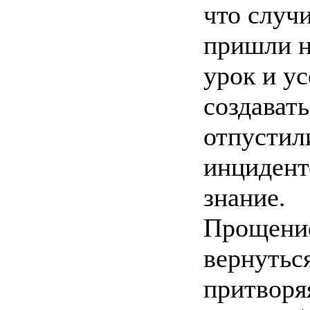
что случ
пришли н
урок и у
создавать
отпустил
инцидент
знание.
Прощение
вернутьс
притворя