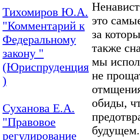
Ненавист
Тихомиров Ю.А.
это самы
"Комментарий к
за котор
Федеральному
также сн
закону "
мы испол
(Юриспруденция
не проща
)
отмщения
обиды, ч
Суханова Е.А.
предотвр
"Правовое
будущем.
регулирование