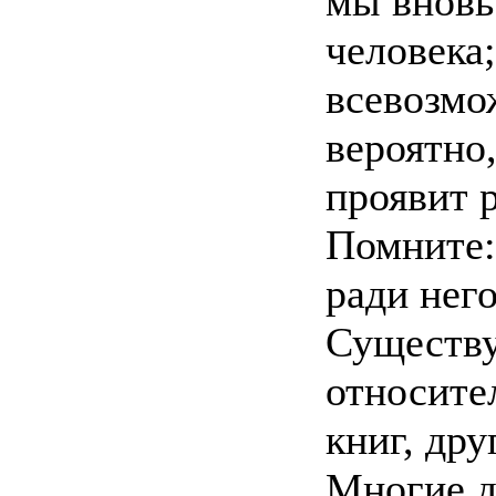
мы вновь
человека
всевозмо
вероятно,
проявит 
Помните:
ради него
Существу
относите
книг, дру
Многие д